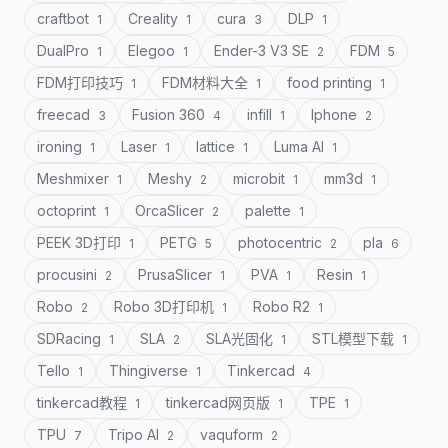
craftbot
Creality
cura
DLP
1
1
3
1
DualPro
Elegoo
Ender-3 V3 SE
FDM
1
1
2
5
FDM打印技巧
FDM材料大全
food printing
1
1
1
freecad
Fusion 360
infill
Iphone
3
4
1
2
ironing
Laser
lattice
Luma AI
1
1
1
1
Meshmixer
Meshy
microbit
mm3d
1
2
1
1
octoprint
OrcaSlicer
palette
1
2
1
PEEK 3D打印
PETG
photocentric
pla
1
5
2
6
procusini
PrusaSlicer
PVA
Resin
2
1
1
1
Robo
Robo 3D打印机
Robo R2
2
1
1
SDRacing
SLA
SLA光固化
STL模型下载
1
2
1
1
Tello
Thingiverse
Tinkercad
1
1
4
tinkercad教程
tinkercad网页版
TPE
1
1
1
TPU
Tripo AI
vaquform
7
2
2