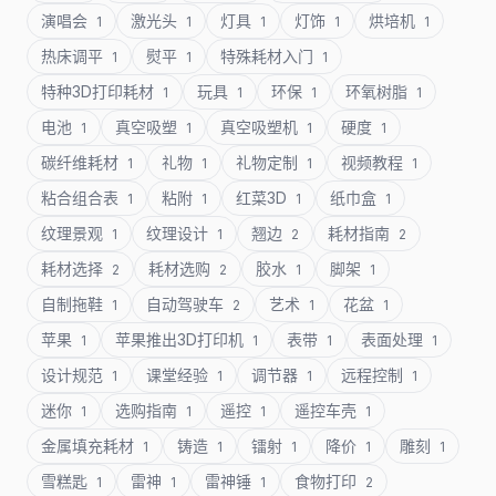
演唱会
激光头
灯具
灯饰
烘培机
1
1
1
1
1
热床调平
熨平
特殊耗材入门
1
1
1
特种3D打印耗材
玩具
环保
环氧树脂
1
1
1
1
电池
真空吸塑
真空吸塑机
硬度
1
1
1
1
碳纤维耗材
礼物
礼物定制
视频教程
1
1
1
1
粘合组合表
粘附
红菜3D
纸巾盒
1
1
1
1
纹理景观
纹理设计
翘边
耗材指南
1
1
2
2
耗材选择
耗材选购
胶水
脚架
2
2
1
1
自制拖鞋
自动驾驶车
艺术
花盆
1
2
1
1
苹果
苹果推出3D打印机
表带
表面处理
1
1
1
1
设计规范
课堂经验
调节器
远程控制
1
1
1
1
迷你
选购指南
遥控
遥控车壳
1
1
1
1
金属填充耗材
铸造
镭射
降价
雕刻
1
1
1
1
1
雪糕匙
雷神
雷神锤
食物打印
1
1
1
2