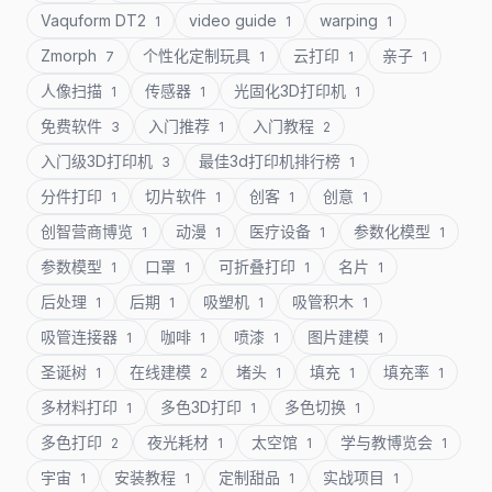
Vaquform DT2
video guide
warping
1
1
1
Zmorph
个性化定制玩具
云打印
亲子
7
1
1
1
人像扫描
传感器
光固化3D打印机
1
1
1
免费软件
入门推荐
入门教程
3
1
2
入门级3D打印机
最佳3d打印机排行榜
3
1
分件打印
切片软件
创客
创意
1
1
1
1
创智营商博览
动漫
医疗设备
参数化模型
1
1
1
1
参数模型
口罩
可折叠打印
名片
1
1
1
1
后处理
后期
吸塑机
吸管积木
1
1
1
1
吸管连接器
咖啡
喷漆
图片建模
1
1
1
1
圣诞树
在线建模
堵头
填充
填充率
1
2
1
1
1
多材料打印
多色3D打印
多色切换
1
1
1
多色打印
夜光耗材
太空馆
学与教博览会
2
1
1
1
宇宙
安装教程
定制甜品
实战项目
1
1
1
1