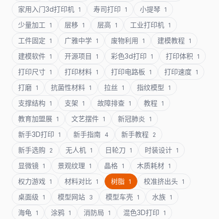
家用入门3d打印机
寿司打印
小提琴
1
1
1
少量加工
层移
层高
工业打印机
1
1
1
1
工件固定
广雅中学
废物利用
建模教程
1
1
1
1
建模软件
开源项目
彩色3d打印
打印体积
1
1
1
1
打印尺寸
打印材料
打印电路板
打印速度
1
1
1
1
打磨
抗菌性材料
拉丝
指纹模型
1
1
1
1
支撑结构
支架
故障排查
教程
1
1
1
1
教育加盟展
文艺摆件
新冠肺炎
1
1
1
新手3D打印
新手指南
新手教程
1
4
2
新手选购
无人机
日轮刀
时装设计
2
1
1
1
显微镜
景观纹理
晶格
木质耗材
1
1
1
1
权力游戏
材料对比
树脂
校准挤出头
1
1
1
1
桌面级
模型网站
模型车壳
水族
1
3
1
1
海龟
涂鸦
消防局
混色3D打印
1
1
1
1