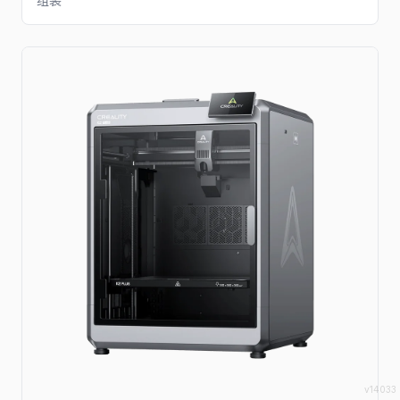
v14033