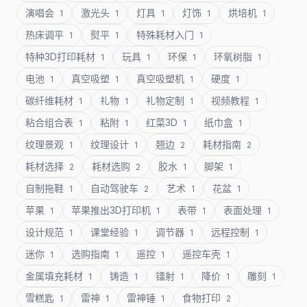
演唱会
激光头
灯具
灯饰
烘培机
1
1
1
1
1
热床调平
熨平
特殊耗材入门
1
1
1
特种3D打印耗材
玩具
环保
环氧树脂
1
1
1
1
电池
真空吸塑
真空吸塑机
硬度
1
1
1
1
碳纤维耗材
礼物
礼物定制
视频教程
1
1
1
1
粘合组合表
粘附
红菜3D
纸巾盒
1
1
1
1
纹理景观
纹理设计
翘边
耗材指南
1
1
2
2
耗材选择
耗材选购
胶水
脚架
2
2
1
1
自制拖鞋
自动驾驶车
艺术
花盆
1
2
1
1
苹果
苹果推出3D打印机
表带
表面处理
1
1
1
1
设计规范
课堂经验
调节器
远程控制
1
1
1
1
迷你
选购指南
遥控
遥控车壳
1
1
1
1
金属填充耗材
铸造
镭射
降价
雕刻
1
1
1
1
1
雪糕匙
雷神
雷神锤
食物打印
1
1
1
2