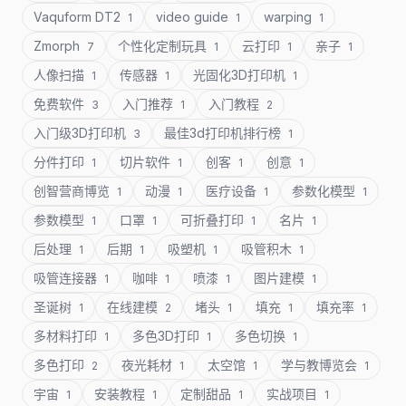
Vaquform DT2
video guide
warping
1
1
1
Zmorph
个性化定制玩具
云打印
亲子
7
1
1
1
人像扫描
传感器
光固化3D打印机
1
1
1
免费软件
入门推荐
入门教程
3
1
2
入门级3D打印机
最佳3d打印机排行榜
3
1
分件打印
切片软件
创客
创意
1
1
1
1
创智营商博览
动漫
医疗设备
参数化模型
1
1
1
1
参数模型
口罩
可折叠打印
名片
1
1
1
1
后处理
后期
吸塑机
吸管积木
1
1
1
1
吸管连接器
咖啡
喷漆
图片建模
1
1
1
1
圣诞树
在线建模
堵头
填充
填充率
1
2
1
1
1
多材料打印
多色3D打印
多色切换
1
1
1
多色打印
夜光耗材
太空馆
学与教博览会
2
1
1
1
宇宙
安装教程
定制甜品
实战项目
1
1
1
1