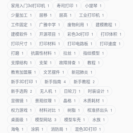
家用入门3d打印机
寿司打印
小提琴
1
1
1
少量加工
层移
层高
工业打印机
1
1
1
1
工件固定
广雅中学
废物利用
建模教程
1
1
1
1
建模软件
开源项目
彩色3d打印
打印体积
1
1
1
1
打印尺寸
打印材料
打印电路板
打印速度
1
1
1
1
打磨
抗菌性材料
拉丝
指纹模型
1
1
1
1
支撑结构
支架
故障排查
教程
1
1
1
1
教育加盟展
文艺摆件
新冠肺炎
1
1
1
新手3D打印
新手指南
新手教程
1
4
2
新手选购
无人机
日轮刀
时装设计
2
1
1
1
显微镜
景观纹理
晶格
木质耗材
1
1
1
1
权力游戏
材料对比
树脂
校准挤出头
1
1
1
1
桌面级
模型网站
模型车壳
水族
1
3
1
1
海龟
涂鸦
消防局
混色3D打印
1
1
1
1