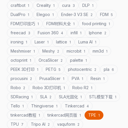
craftbot
Creality
cura
DLP
1
1
3
1
DualPro
Elegoo
Ender-3 V3 SE
FDM
1
1
2
5
FDM打印技巧
FDM材料大全
food printing
1
1
1
freecad
Fusion 360
infill
Iphone
3
4
1
2
ironing
Laser
lattice
Luma AI
1
1
1
1
Meshmixer
Meshy
microbit
mm3d
1
2
1
1
octoprint
OrcaSlicer
palette
1
2
1
PEEK 3D打印
PETG
photocentric
pla
1
5
2
6
procusini
PrusaSlicer
PVA
Resin
2
1
1
1
Robo
Robo 3D打印机
Robo R2
2
1
1
SDRacing
SLA
SLA光固化
STL模型下载
1
2
1
1
Tello
Thingiverse
Tinkercad
1
1
4
tinkercad教程
tinkercad网页版
TPE
1
1
1
TPU
Tripo AI
vaquform
7
2
2