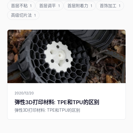
首层不粘
首层调平
首层附着力
首饰加工
1
1
1
1
高级切片法
1
2020/12/20
弹性3D打印材料: TPE和TPU的区别
弹性3D打印材料: TPE和TPU的区别