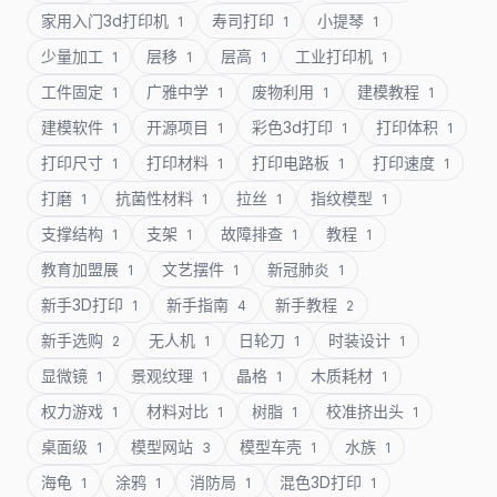
家用入门3d打印机
寿司打印
小提琴
1
1
1
少量加工
层移
层高
工业打印机
1
1
1
1
工件固定
广雅中学
废物利用
建模教程
1
1
1
1
建模软件
开源项目
彩色3d打印
打印体积
1
1
1
1
打印尺寸
打印材料
打印电路板
打印速度
1
1
1
1
打磨
抗菌性材料
拉丝
指纹模型
1
1
1
1
支撑结构
支架
故障排查
教程
1
1
1
1
教育加盟展
文艺摆件
新冠肺炎
1
1
1
新手3D打印
新手指南
新手教程
1
4
2
新手选购
无人机
日轮刀
时装设计
2
1
1
1
显微镜
景观纹理
晶格
木质耗材
1
1
1
1
权力游戏
材料对比
树脂
校准挤出头
1
1
1
1
桌面级
模型网站
模型车壳
水族
1
3
1
1
海龟
涂鸦
消防局
混色3D打印
1
1
1
1