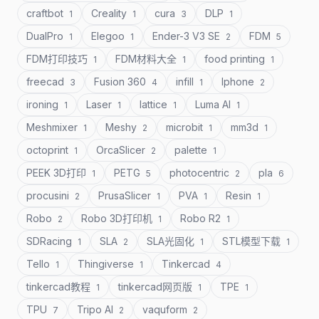
craftbot
Creality
cura
DLP
1
1
3
1
DualPro
Elegoo
Ender-3 V3 SE
FDM
1
1
2
5
FDM打印技巧
FDM材料大全
food printing
1
1
1
freecad
Fusion 360
infill
Iphone
3
4
1
2
ironing
Laser
lattice
Luma AI
1
1
1
1
Meshmixer
Meshy
microbit
mm3d
1
2
1
1
octoprint
OrcaSlicer
palette
1
2
1
PEEK 3D打印
PETG
photocentric
pla
1
5
2
6
procusini
PrusaSlicer
PVA
Resin
2
1
1
1
Robo
Robo 3D打印机
Robo R2
2
1
1
SDRacing
SLA
SLA光固化
STL模型下载
1
2
1
1
Tello
Thingiverse
Tinkercad
1
1
4
tinkercad教程
tinkercad网页版
TPE
1
1
1
TPU
Tripo AI
vaquform
7
2
2