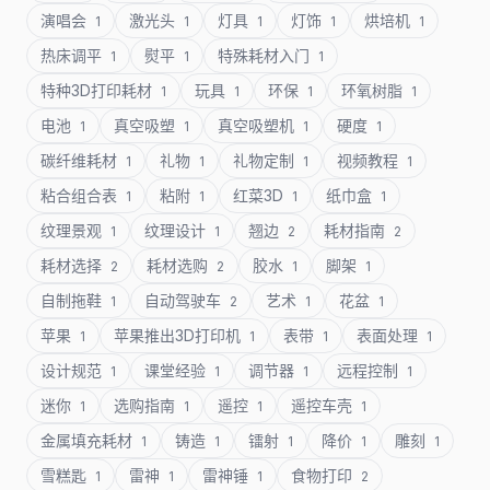
演唱会
激光头
灯具
灯饰
烘培机
1
1
1
1
1
热床调平
熨平
特殊耗材入门
1
1
1
特种3D打印耗材
玩具
环保
环氧树脂
1
1
1
1
电池
真空吸塑
真空吸塑机
硬度
1
1
1
1
碳纤维耗材
礼物
礼物定制
视频教程
1
1
1
1
粘合组合表
粘附
红菜3D
纸巾盒
1
1
1
1
纹理景观
纹理设计
翘边
耗材指南
1
1
2
2
耗材选择
耗材选购
胶水
脚架
2
2
1
1
自制拖鞋
自动驾驶车
艺术
花盆
1
2
1
1
苹果
苹果推出3D打印机
表带
表面处理
1
1
1
1
设计规范
课堂经验
调节器
远程控制
1
1
1
1
迷你
选购指南
遥控
遥控车壳
1
1
1
1
金属填充耗材
铸造
镭射
降价
雕刻
1
1
1
1
1
雪糕匙
雷神
雷神锤
食物打印
1
1
1
2