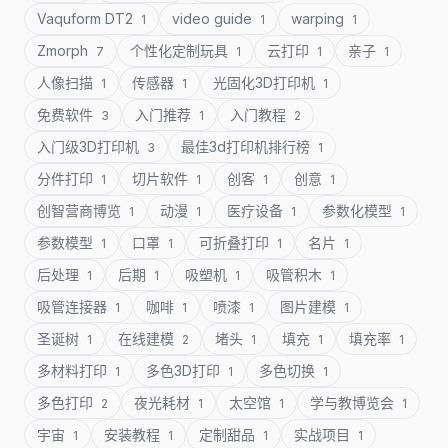
Vaquform DT2
video guide
warping
1
1
1
Zmorph
个性化定制玩具
云打印
亲子
7
1
1
1
人像扫描
传感器
光固化3D打印机
1
1
1
免费软件
入门推荐
入门教程
3
1
2
入门级3D打印机
最佳3d打印机排行榜
3
1
分件打印
切片软件
创客
创意
1
1
1
1
创智营商博览
动漫
医疗设备
参数化模型
1
1
1
1
参数模型
口罩
可折叠打印
名片
1
1
1
1
后处理
后期
吸塑机
吸管积木
1
1
1
1
吸管连接器
咖啡
喷漆
图片建模
1
1
1
1
圣诞树
在线建模
堵头
填充
填充率
1
2
1
1
1
多材料打印
多色3D打印
多色切换
1
1
1
多色打印
夜光耗材
太空馆
学与教博览会
2
1
1
1
宇宙
安装教程
定制甜品
实战项目
1
1
1
1