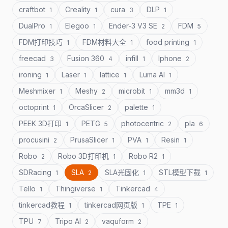
craftbot
Creality
cura
DLP
1
1
3
1
DualPro
Elegoo
Ender-3 V3 SE
FDM
1
1
2
5
FDM打印技巧
FDM材料大全
food printing
1
1
1
freecad
Fusion 360
infill
Iphone
3
4
1
2
ironing
Laser
lattice
Luma AI
1
1
1
1
Meshmixer
Meshy
microbit
mm3d
1
2
1
1
octoprint
OrcaSlicer
palette
1
2
1
PEEK 3D打印
PETG
photocentric
pla
1
5
2
6
procusini
PrusaSlicer
PVA
Resin
2
1
1
1
Robo
Robo 3D打印机
Robo R2
2
1
1
SDRacing
SLA
SLA光固化
STL模型下载
1
2
1
1
Tello
Thingiverse
Tinkercad
1
1
4
tinkercad教程
tinkercad网页版
TPE
1
1
1
TPU
Tripo AI
vaquform
7
2
2