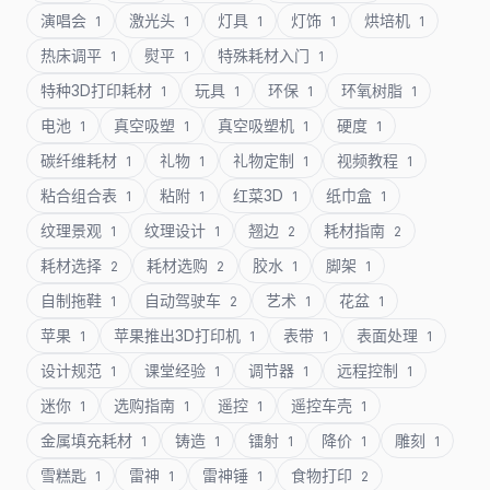
演唱会
激光头
灯具
灯饰
烘培机
1
1
1
1
1
热床调平
熨平
特殊耗材入门
1
1
1
特种3D打印耗材
玩具
环保
环氧树脂
1
1
1
1
电池
真空吸塑
真空吸塑机
硬度
1
1
1
1
碳纤维耗材
礼物
礼物定制
视频教程
1
1
1
1
粘合组合表
粘附
红菜3D
纸巾盒
1
1
1
1
纹理景观
纹理设计
翘边
耗材指南
1
1
2
2
耗材选择
耗材选购
胶水
脚架
2
2
1
1
自制拖鞋
自动驾驶车
艺术
花盆
1
2
1
1
苹果
苹果推出3D打印机
表带
表面处理
1
1
1
1
设计规范
课堂经验
调节器
远程控制
1
1
1
1
迷你
选购指南
遥控
遥控车壳
1
1
1
1
金属填充耗材
铸造
镭射
降价
雕刻
1
1
1
1
1
雪糕匙
雷神
雷神锤
食物打印
1
1
1
2