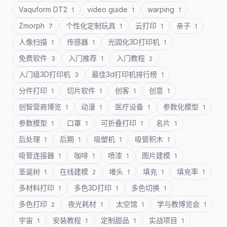
Vaquform DT2
video guide
warping
1
1
1
Zmorph
个性化定制玩具
云打印
亲子
7
1
1
1
人像扫描
传感器
光固化3D打印机
1
1
1
免费软件
入门推荐
入门教程
3
1
2
入门级3D打印机
最佳3d打印机排行榜
3
1
分件打印
切片软件
创客
创意
1
1
1
1
创智营商博览
动漫
医疗设备
参数化模型
1
1
1
1
参数模型
口罩
可折叠打印
名片
1
1
1
1
后处理
后期
吸塑机
吸管积木
1
1
1
1
吸管连接器
咖啡
喷漆
图片建模
1
1
1
1
圣诞树
在线建模
堵头
填充
填充率
1
2
1
1
1
多材料打印
多色3D打印
多色切换
1
1
1
多色打印
夜光耗材
太空馆
学与教博览会
2
1
1
1
宇宙
安装教程
定制甜品
实战项目
1
1
1
1