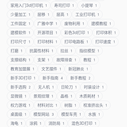
家用入门3d打印机
寿司打印
小提琴
1
1
1
少量加工
层移
层高
工业打印机
1
1
1
1
工件固定
广雅中学
废物利用
建模教程
1
1
1
1
建模软件
开源项目
彩色3d打印
打印体积
1
1
1
1
打印尺寸
打印材料
打印电路板
打印速度
1
1
1
1
打磨
抗菌性材料
拉丝
指纹模型
1
1
1
1
支撑结构
支架
故障排查
教程
1
1
1
1
教育加盟展
文艺摆件
新冠肺炎
1
1
1
新手3D打印
新手指南
新手教程
1
4
2
新手选购
无人机
日轮刀
时装设计
2
1
1
1
显微镜
景观纹理
晶格
木质耗材
1
1
1
1
权力游戏
材料对比
树脂
校准挤出头
1
1
1
1
桌面级
模型网站
模型车壳
水族
1
3
1
1
海龟
涂鸦
消防局
混色3D打印
1
1
1
1