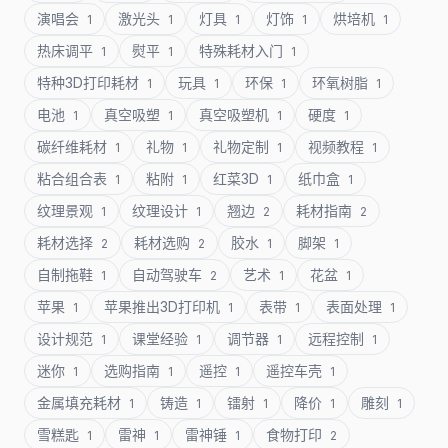
演唱会
激光头
灯具
灯饰
烘培机
1
1
1
1
1
热床调平
熨平
特殊耗材入门
1
1
1
特种3D打印耗材
玩具
环保
环氧树脂
1
1
1
1
电池
真空吸塑
真空吸塑机
硬度
1
1
1
1
碳纤维耗材
礼物
礼物定制
视频教程
1
1
1
1
粘合组合表
粘附
红菜3D
纸巾盒
1
1
1
1
纹理景观
纹理设计
翘边
耗材指南
1
1
2
2
耗材选择
耗材选购
胶水
脚架
2
2
1
1
自制拖鞋
自动驾驶车
艺术
花盆
1
2
1
1
苹果
苹果推出3D打印机
表带
表面处理
1
1
1
1
设计规范
课堂经验
调节器
远程控制
1
1
1
1
迷你
选购指南
遥控
遥控车壳
1
1
1
1
金属填充耗材
铸造
镭射
降价
雕刻
1
1
1
1
1
雪糕匙
雷神
雷神锤
食物打印
1
1
1
2