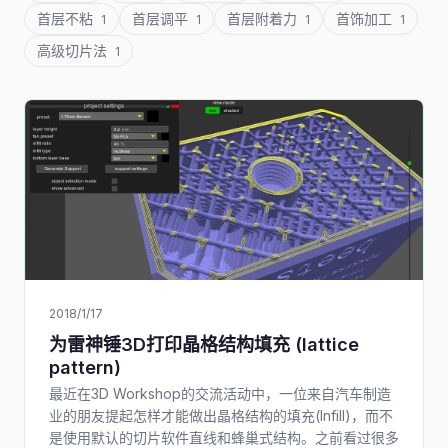
首层不粘
首层调平
首层附着力
首饰加工
1
1
1
1
高级切片法
1
2018/1/17
为雷神锤3D打印晶格结构填充 (lattice
pattern)
最近在3D Workshop的交流活动中，一位来自汽车制造
业的朋友提起怎样才能做出晶格结构的填充(Infill)，而不
是使用默认的切片软件直线和蜂巢式结构。之前看过很多