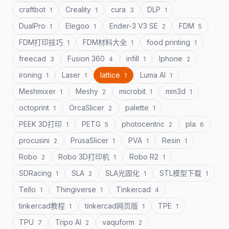
craftbot
Creality
cura
DLP
1
1
3
1
DualPro
Elegoo
Ender-3 V3 SE
FDM
1
1
2
5
FDM打印技巧
FDM材料大全
food printing
1
1
1
freecad
Fusion 360
infill
Iphone
3
4
1
2
ironing
Laser
lattice
Luma AI
1
1
1
1
Meshmixer
Meshy
microbit
mm3d
1
2
1
1
octoprint
OrcaSlicer
palette
1
2
1
PEEK 3D打印
PETG
photocentric
pla
1
5
2
6
procusini
PrusaSlicer
PVA
Resin
2
1
1
1
Robo
Robo 3D打印机
Robo R2
2
1
1
SDRacing
SLA
SLA光固化
STL模型下载
1
2
1
1
Tello
Thingiverse
Tinkercad
1
1
4
tinkercad教程
tinkercad网页版
TPE
1
1
1
TPU
Tripo AI
vaquform
7
2
2