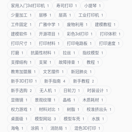
家用入门3d打印机
寿司打印
小提琴
1
1
1
少量加工
层移
层高
工业打印机
1
1
1
1
工件固定
广雅中学
废物利用
建模教程
1
1
1
1
建模软件
开源项目
彩色3d打印
打印体积
1
1
1
1
打印尺寸
打印材料
打印电路板
打印速度
1
1
1
1
打磨
抗菌性材料
拉丝
指纹模型
1
1
1
1
支撑结构
支架
故障排查
教程
1
1
1
1
教育加盟展
文艺摆件
新冠肺炎
1
1
1
新手3D打印
新手指南
新手教程
1
4
2
新手选购
无人机
日轮刀
时装设计
2
1
1
1
显微镜
景观纹理
晶格
木质耗材
1
1
1
1
权力游戏
材料对比
树脂
校准挤出头
1
1
1
1
桌面级
模型网站
模型车壳
水族
1
3
1
1
海龟
涂鸦
消防局
混色3D打印
1
1
1
1