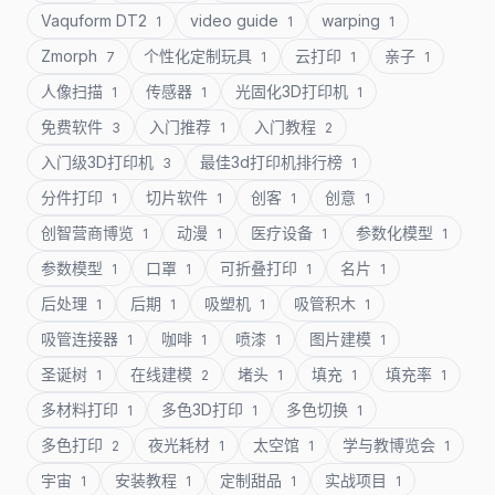
Vaquform DT2
video guide
warping
1
1
1
Zmorph
个性化定制玩具
云打印
亲子
7
1
1
1
人像扫描
传感器
光固化3D打印机
1
1
1
免费软件
入门推荐
入门教程
3
1
2
入门级3D打印机
最佳3d打印机排行榜
3
1
分件打印
切片软件
创客
创意
1
1
1
1
创智营商博览
动漫
医疗设备
参数化模型
1
1
1
1
参数模型
口罩
可折叠打印
名片
1
1
1
1
后处理
后期
吸塑机
吸管积木
1
1
1
1
吸管连接器
咖啡
喷漆
图片建模
1
1
1
1
圣诞树
在线建模
堵头
填充
填充率
1
2
1
1
1
多材料打印
多色3D打印
多色切换
1
1
1
多色打印
夜光耗材
太空馆
学与教博览会
2
1
1
1
宇宙
安装教程
定制甜品
实战项目
1
1
1
1