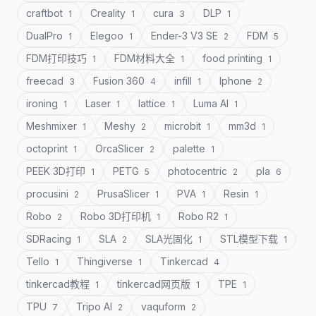
craftbot
Creality
cura
DLP
1
1
3
1
DualPro
Elegoo
Ender-3 V3 SE
FDM
1
1
2
5
FDM打印技巧
FDM材料大全
food printing
1
1
1
freecad
Fusion 360
infill
Iphone
3
4
1
2
ironing
Laser
lattice
Luma AI
1
1
1
1
Meshmixer
Meshy
microbit
mm3d
1
2
1
1
octoprint
OrcaSlicer
palette
1
2
1
PEEK 3D打印
PETG
photocentric
pla
1
5
2
6
procusini
PrusaSlicer
PVA
Resin
2
1
1
1
Robo
Robo 3D打印机
Robo R2
2
1
1
SDRacing
SLA
SLA光固化
STL模型下载
1
2
1
1
Tello
Thingiverse
Tinkercad
1
1
4
tinkercad教程
tinkercad网页版
TPE
1
1
1
TPU
Tripo AI
vaquform
7
2
2