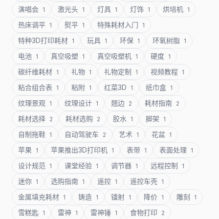
演唱会
激光头
灯具
灯饰
烘培机
1
1
1
1
1
热床调平
熨平
特殊耗材入门
1
1
1
特种3D打印耗材
玩具
环保
环氧树脂
1
1
1
1
电池
真空吸塑
真空吸塑机
硬度
1
1
1
1
碳纤维耗材
礼物
礼物定制
视频教程
1
1
1
1
粘合组合表
粘附
红菜3D
纸巾盒
1
1
1
1
纹理景观
纹理设计
翘边
耗材指南
1
1
2
2
耗材选择
耗材选购
胶水
脚架
2
2
1
1
自制拖鞋
自动驾驶车
艺术
花盆
1
2
1
1
苹果
苹果推出3D打印机
表带
表面处理
1
1
1
1
设计规范
课堂经验
调节器
远程控制
1
1
1
1
迷你
选购指南
遥控
遥控车壳
1
1
1
1
金属填充耗材
铸造
镭射
降价
雕刻
1
1
1
1
1
雪糕匙
雷神
雷神锤
食物打印
1
1
1
2