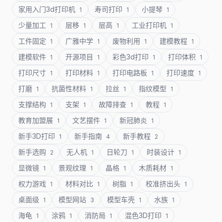
家用入门3d打印机
寿司打印
小提琴
1
1
1
少量加工
层移
层高
工业打印机
1
1
1
1
工件固定
广雅中学
废物利用
建模教程
1
1
1
1
建模软件
开源项目
彩色3d打印
打印体积
1
1
1
1
打印尺寸
打印材料
打印电路板
打印速度
1
1
1
1
打磨
抗菌性材料
拉丝
指纹模型
1
1
1
1
支撑结构
支架
故障排查
教程
1
1
1
1
教育加盟展
文艺摆件
新冠肺炎
1
1
1
新手3D打印
新手指南
新手教程
1
4
2
新手选购
无人机
日轮刀
时装设计
2
1
1
1
显微镜
景观纹理
晶格
木质耗材
1
1
1
1
权力游戏
材料对比
树脂
校准挤出头
1
1
1
1
桌面级
模型网站
模型车壳
水族
1
3
1
1
海龟
涂鸦
消防局
混色3D打印
1
1
1
1