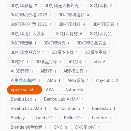
3D打印教程
3D打印无人机外壳
3D打印机
7
1
2
3d打印机价格 2026
3D打印机推荐
1
4
3d打印机推荐 2026
3D打印材料
3D打印玩具
1
4
1
3D打印用什么胶水
3D打印耗材
3D打印药品
1
6
1
3d打印蛋糕
3D打印道具
3D打印食品安全
1
1
1
3D打印食品容器
3D模型下载
3D模型生成
1
1
1
3D软件
3D食品打印
4D打印
abs
1
1
1
6
AI 3D建模
AI建模
AI建模工具
1
1
1
AI生成3D模型
AMS
AMS系统
Anycubic
1
1
1
2
apple watch
ASA
Autodesk
1
1
1
Bambu Lab
Bambu Lab A1 Mini
2
1
Bambu Lab AMS
Bambu Studio
bambulab
1
2
1
Banksy
beets3D
Bellus3D
blender
1
1
1
5
Blender新手教程
CNC
CNC雕刻机
1
3
1