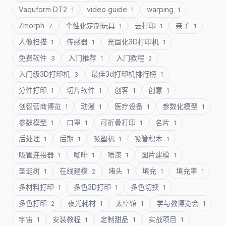
Vaquform DT2
video guide
warping
1
1
1
Zmorph
个性化定制玩具
云打印
亲子
7
1
1
1
人像扫描
传感器
光固化3D打印机
1
1
1
免费软件
入门推荐
入门教程
3
1
2
入门级3D打印机
最佳3d打印机排行榜
3
1
分件打印
切片软件
创客
创意
1
1
1
1
创智营商博览
动漫
医疗设备
参数化模型
1
1
1
1
参数模型
口罩
可折叠打印
名片
1
1
1
1
后处理
后期
吸塑机
吸管积木
1
1
1
1
吸管连接器
咖啡
喷漆
图片建模
1
1
1
1
圣诞树
在线建模
堵头
填充
填充率
1
2
1
1
1
多材料打印
多色3D打印
多色切换
1
1
1
多色打印
夜光耗材
太空馆
学与教博览会
2
1
1
1
宇宙
安装教程
定制甜品
实战项目
1
1
1
1