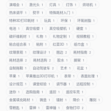
演唱会
激光头
灯具
灯饰
烘培机
1
1
1
1
1
热床调平
熨平
特殊耗材入门
1
1
1
特种3D打印耗材
玩具
环保
环氧树脂
1
1
1
1
电池
真空吸塑
真空吸塑机
硬度
1
1
1
1
碳纤维耗材
礼物
礼物定制
视频教程
1
1
1
1
粘合组合表
粘附
红菜3D
纸巾盒
1
1
1
1
纹理景观
纹理设计
翘边
耗材指南
1
1
2
2
耗材选择
耗材选购
胶水
脚架
2
2
1
1
自制拖鞋
自动驾驶车
艺术
花盆
1
2
1
1
苹果
苹果推出3D打印机
表带
表面处理
1
1
1
1
设计规范
课堂经验
调节器
远程控制
1
1
1
1
迷你
选购指南
遥控
遥控车壳
1
1
1
1
金属填充耗材
铸造
镭射
降价
雕刻
1
1
1
1
1
雪糕匙
雷神
雷神锤
食物打印
1
1
1
2