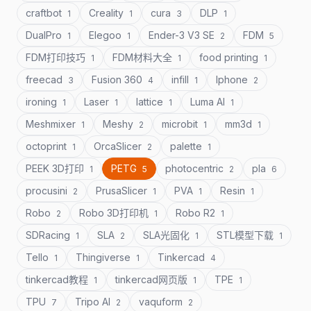
craftbot
Creality
cura
DLP
1
1
3
1
DualPro
Elegoo
Ender-3 V3 SE
FDM
1
1
2
5
FDM打印技巧
FDM材料大全
food printing
1
1
1
freecad
Fusion 360
infill
Iphone
3
4
1
2
ironing
Laser
lattice
Luma AI
1
1
1
1
Meshmixer
Meshy
microbit
mm3d
1
2
1
1
octoprint
OrcaSlicer
palette
1
2
1
PEEK 3D打印
PETG
photocentric
pla
1
5
2
6
procusini
PrusaSlicer
PVA
Resin
2
1
1
1
Robo
Robo 3D打印机
Robo R2
2
1
1
SDRacing
SLA
SLA光固化
STL模型下载
1
2
1
1
Tello
Thingiverse
Tinkercad
1
1
4
tinkercad教程
tinkercad网页版
TPE
1
1
1
TPU
Tripo AI
vaquform
7
2
2