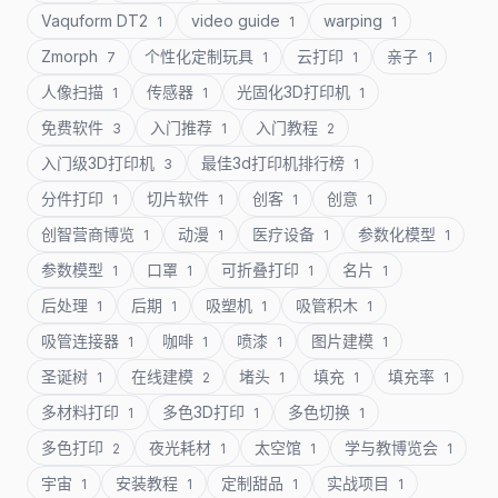
Vaquform DT2
video guide
warping
1
1
1
Zmorph
个性化定制玩具
云打印
亲子
7
1
1
1
人像扫描
传感器
光固化3D打印机
1
1
1
免费软件
入门推荐
入门教程
3
1
2
入门级3D打印机
最佳3d打印机排行榜
3
1
分件打印
切片软件
创客
创意
1
1
1
1
创智营商博览
动漫
医疗设备
参数化模型
1
1
1
1
参数模型
口罩
可折叠打印
名片
1
1
1
1
后处理
后期
吸塑机
吸管积木
1
1
1
1
吸管连接器
咖啡
喷漆
图片建模
1
1
1
1
圣诞树
在线建模
堵头
填充
填充率
1
2
1
1
1
多材料打印
多色3D打印
多色切换
1
1
1
多色打印
夜光耗材
太空馆
学与教博览会
2
1
1
1
宇宙
安装教程
定制甜品
实战项目
1
1
1
1