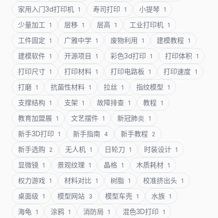
家用入门3d打印机
寿司打印
小提琴
1
1
1
少量加工
层移
层高
工业打印机
1
1
1
1
工件固定
广雅中学
废物利用
建模教程
1
1
1
1
建模软件
开源项目
彩色3d打印
打印体积
1
1
1
1
打印尺寸
打印材料
打印电路板
打印速度
1
1
1
1
打磨
抗菌性材料
拉丝
指纹模型
1
1
1
1
支撑结构
支架
故障排查
教程
1
1
1
1
教育加盟展
文艺摆件
新冠肺炎
1
1
1
新手3D打印
新手指南
新手教程
1
4
2
新手选购
无人机
日轮刀
时装设计
2
1
1
1
显微镜
景观纹理
晶格
木质耗材
1
1
1
1
权力游戏
材料对比
树脂
校准挤出头
1
1
1
1
桌面级
模型网站
模型车壳
水族
1
3
1
1
海龟
涂鸦
消防局
混色3D打印
1
1
1
1