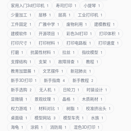
家用入门3d打印机
寿司打印
小提琴
1
1
1
少量加工
层移
层高
工业打印机
1
1
1
1
工件固定
广雅中学
废物利用
建模教程
1
1
1
1
建模软件
开源项目
彩色3d打印
打印体积
1
1
1
1
打印尺寸
打印材料
打印电路板
打印速度
1
1
1
1
打磨
抗菌性材料
拉丝
指纹模型
1
1
1
1
支撑结构
支架
故障排查
教程
1
1
1
1
教育加盟展
文艺摆件
新冠肺炎
1
1
1
新手3D打印
新手指南
新手教程
1
4
2
新手选购
无人机
日轮刀
时装设计
2
1
1
1
显微镜
景观纹理
晶格
木质耗材
1
1
1
1
权力游戏
材料对比
树脂
校准挤出头
1
1
1
1
桌面级
模型网站
模型车壳
水族
1
3
1
1
海龟
涂鸦
消防局
混色3D打印
1
1
1
1