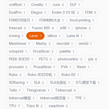
craftbot
Creality
cura
DLP
1
1
3
1
DualPro
Elegoo
Ender-3 V3 SE
FDM
1
1
2
5
FDM打印技巧
FDM材料大全
food printing
1
1
1
freecad
Fusion 360
infill
Iphone
3
4
1
2
ironing
Laser
lattice
Luma AI
1
1
1
1
Meshmixer
Meshy
microbit
mm3d
1
2
1
1
octoprint
OrcaSlicer
palette
1
2
1
PEEK 3D打印
PETG
photocentric
pla
1
5
2
6
procusini
PrusaSlicer
PVA
Resin
2
1
1
1
Robo
Robo 3D打印机
Robo R2
2
1
1
SDRacing
SLA
SLA光固化
STL模型下载
1
2
1
1
Tello
Thingiverse
Tinkercad
1
1
4
tinkercad教程
tinkercad网页版
TPE
1
1
1
TPU
Tripo AI
vaquform
7
2
2