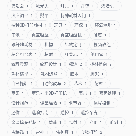
演唱会
激光头
灯具
灯饰
烘培机
1
1
1
1
1
热床调平
熨平
特殊耗材入门
1
1
1
特种3D打印耗材
玩具
环保
环氧树脂
1
1
1
1
电池
真空吸塑
真空吸塑机
硬度
1
1
1
1
碳纤维耗材
礼物
礼物定制
视频教程
1
1
1
1
粘合组合表
粘附
红菜3D
纸巾盒
1
1
1
1
纹理景观
纹理设计
翘边
耗材指南
1
1
2
2
耗材选择
耗材选购
胶水
脚架
2
2
1
1
自制拖鞋
自动驾驶车
艺术
花盆
1
2
1
1
苹果
苹果推出3D打印机
表带
表面处理
1
1
1
1
设计规范
课堂经验
调节器
远程控制
1
1
1
1
迷你
选购指南
遥控
遥控车壳
1
1
1
1
金属填充耗材
铸造
镭射
降价
雕刻
1
1
1
1
1
雪糕匙
雷神
雷神锤
食物打印
1
1
1
2