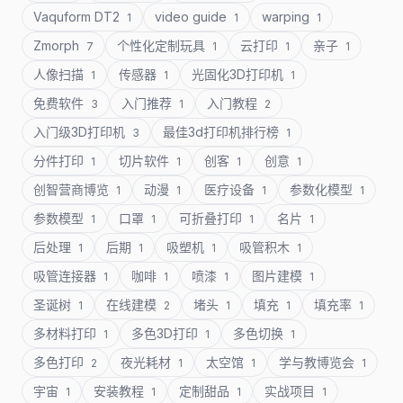
Vaquform DT2
video guide
warping
1
1
1
Zmorph
个性化定制玩具
云打印
亲子
7
1
1
1
人像扫描
传感器
光固化3D打印机
1
1
1
免费软件
入门推荐
入门教程
3
1
2
入门级3D打印机
最佳3d打印机排行榜
3
1
分件打印
切片软件
创客
创意
1
1
1
1
创智营商博览
动漫
医疗设备
参数化模型
1
1
1
1
参数模型
口罩
可折叠打印
名片
1
1
1
1
后处理
后期
吸塑机
吸管积木
1
1
1
1
吸管连接器
咖啡
喷漆
图片建模
1
1
1
1
圣诞树
在线建模
堵头
填充
填充率
1
2
1
1
1
多材料打印
多色3D打印
多色切换
1
1
1
多色打印
夜光耗材
太空馆
学与教博览会
2
1
1
1
宇宙
安装教程
定制甜品
实战项目
1
1
1
1