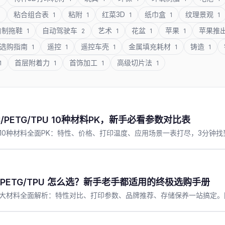
粘合组合表
粘附
红菜3D
纸巾盒
纹理景观
1
1
1
1
1
1
自制拖鞋
自动驾驶车
艺术
花盆
苹果
苹果推
1
2
1
1
1
选购指南
遥控
遥控车壳
金属填充耗材
铸造
1
1
1
1
1
首层附着力
首饰加工
高级切片法
1
1
1
1
/PETG/TPU 10种材料PK，新手必看参数对比表
/TPU等10种材料全面PK：特性、价格、打印温度、应用场景一表打尽，3分
BS/PETG/TPU 怎么选？新手老手都适用的终极选购手册
G/TPU四大材料全面解析：特性对比、打印参数、品牌推荐、存储保养一站搞