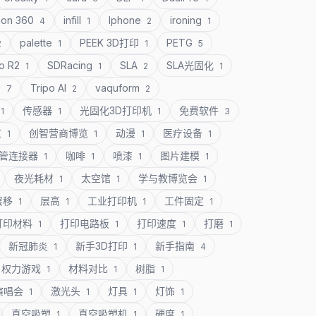
ion 360
infill
Iphone
ironing
4
1
2
1
palette
PEEK 3D打印
PETG
2
1
1
5
o R2
SDRacing
SLA
SLA光固化
1
1
2
1
U
Tripo AI
vaquform
7
2
2
传感器
光固化3D打印机
免费软件
1
1
1
3
意
创智营商博览
动漫
医疗设备
1
1
1
1
管连接器
咖啡
喷漆
图片建模
1
1
1
1
夜光耗材
太空馆
学与教博览会
1
1
1
层移
层高
工业打印机
工件固定
1
1
1
1
打印材料
打印电路板
打印速度
打磨
1
1
1
1
新冠肺炎
新手3D打印
新手指南
1
1
4
权力游戏
材料对比
树脂
1
1
1
演唱会
激光头
灯具
灯饰
1
1
1
1
真空吸塑
真空吸塑机
硬度
1
1
1