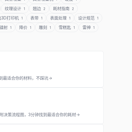
纹理设计
翘边
耗材指南
1
2
2
出3D打印机
表带
表面处理
设计规范
1
1
1
1
镭射
降价
雕刻
雪糕匙
雷神
1
1
1
1
1
钟找到最适合你的材料，不踩坑→
定。附决策流程图，3分钟找到最适合你的耗材→