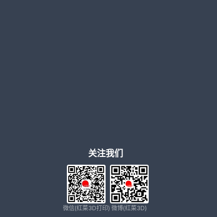
关注我们
微信(红菜3D打印)
微博(红菜3D)