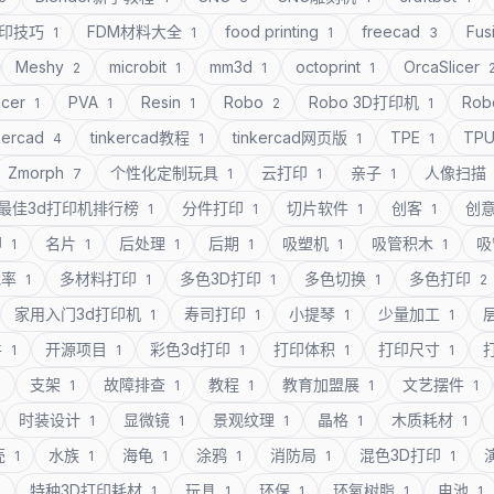
打印技巧
FDM材料大全
food printing
freecad
Fus
1
1
1
3
Meshy
microbit
mm3d
octoprint
OrcaSlicer
2
1
1
1
icer
PVA
Resin
Robo
Robo 3D打印机
Rob
1
1
1
2
1
kercad
tinkercad教程
tinkercad网页版
TPE
TP
4
1
1
1
Zmorph
个性化定制玩具
云打印
亲子
人像扫描
7
1
1
1
最佳3d打印机排行榜
分件打印
切片软件
创客
创
1
1
1
1
印
名片
后处理
后期
吸塑机
吸管积木
吸
1
1
1
1
1
1
充率
多材料打印
多色3D打印
多色切换
多色打印
1
1
1
1
2
家用入门3d打印机
寿司打印
小提琴
少量加工
1
1
1
1
件
开源项目
彩色3d打印
打印体积
打印尺寸
1
1
1
1
1
支架
故障排查
教程
教育加盟展
文艺摆件
1
1
1
1
1
1
时装设计
显微镜
景观纹理
晶格
木质耗材
1
1
1
1
1
壳
水族
海龟
涂鸦
消防局
混色3D打印
1
1
1
1
1
1
特种3D打印耗材
玩具
环保
环氧树脂
电池
1
1
1
1
1
1