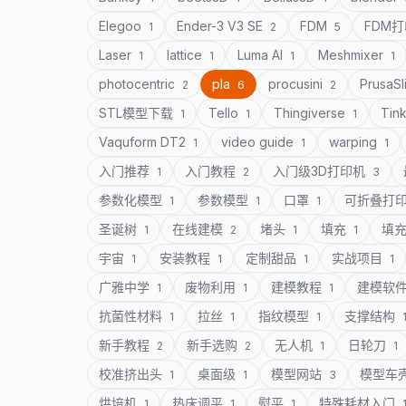
Elegoo
Ender-3 V3 SE
FDM
FDM
1
2
5
Laser
lattice
Luma AI
Meshmixer
1
1
1
1
photocentric
pla
procusini
PrusaSl
2
6
2
STL模型下载
Tello
Thingiverse
Tin
1
1
1
Vaquform DT2
video guide
warping
1
1
1
入门推荐
入门教程
入门级3D打印机
1
2
3
参数化模型
参数模型
口罩
可折叠打
1
1
1
圣诞树
在线建模
堵头
填充
填
1
2
1
1
宇宙
安装教程
定制甜品
实战项目
1
1
1
1
广雅中学
废物利用
建模教程
建模软
1
1
1
抗菌性材料
拉丝
指纹模型
支撑结构
1
1
1
新手教程
新手选购
无人机
日轮刀
2
2
1
1
校准挤出头
桌面级
模型网站
模型车
1
1
3
烘培机
热床调平
熨平
特殊耗材入门
1
1
1