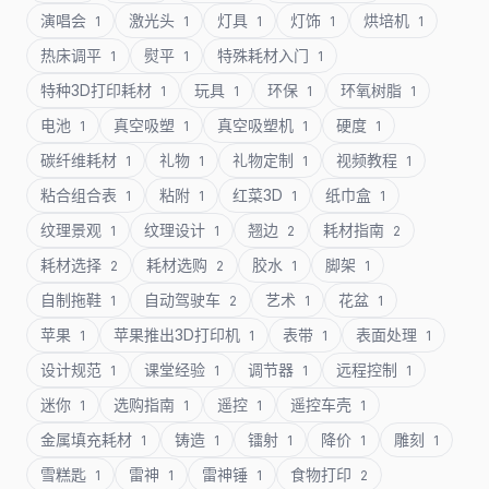
演唱会
激光头
灯具
灯饰
烘培机
1
1
1
1
1
热床调平
熨平
特殊耗材入门
1
1
1
特种3D打印耗材
玩具
环保
环氧树脂
1
1
1
1
电池
真空吸塑
真空吸塑机
硬度
1
1
1
1
碳纤维耗材
礼物
礼物定制
视频教程
1
1
1
1
粘合组合表
粘附
红菜3D
纸巾盒
1
1
1
1
纹理景观
纹理设计
翘边
耗材指南
1
1
2
2
耗材选择
耗材选购
胶水
脚架
2
2
1
1
自制拖鞋
自动驾驶车
艺术
花盆
1
2
1
1
苹果
苹果推出3D打印机
表带
表面处理
1
1
1
1
设计规范
课堂经验
调节器
远程控制
1
1
1
1
迷你
选购指南
遥控
遥控车壳
1
1
1
1
金属填充耗材
铸造
镭射
降价
雕刻
1
1
1
1
1
雪糕匙
雷神
雷神锤
食物打印
1
1
1
2