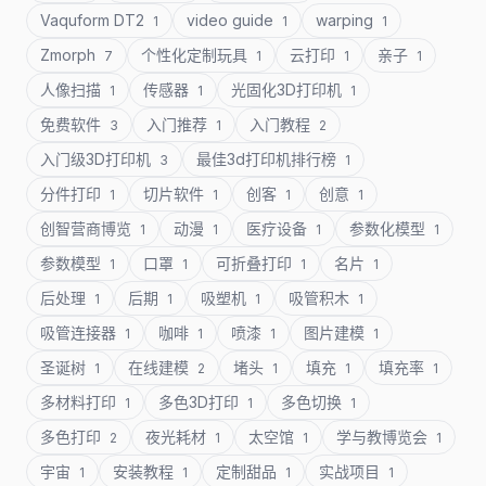
Vaquform DT2
video guide
warping
1
1
1
Zmorph
个性化定制玩具
云打印
亲子
7
1
1
1
人像扫描
传感器
光固化3D打印机
1
1
1
免费软件
入门推荐
入门教程
3
1
2
入门级3D打印机
最佳3d打印机排行榜
3
1
分件打印
切片软件
创客
创意
1
1
1
1
创智营商博览
动漫
医疗设备
参数化模型
1
1
1
1
参数模型
口罩
可折叠打印
名片
1
1
1
1
后处理
后期
吸塑机
吸管积木
1
1
1
1
吸管连接器
咖啡
喷漆
图片建模
1
1
1
1
圣诞树
在线建模
堵头
填充
填充率
1
2
1
1
1
多材料打印
多色3D打印
多色切换
1
1
1
多色打印
夜光耗材
太空馆
学与教博览会
2
1
1
1
宇宙
安装教程
定制甜品
实战项目
1
1
1
1