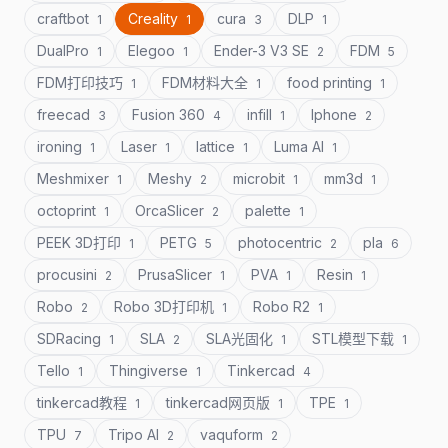
craftbot
Creality
cura
DLP
1
1
3
1
DualPro
Elegoo
Ender-3 V3 SE
FDM
1
1
2
5
FDM打印技巧
FDM材料大全
food printing
1
1
1
freecad
Fusion 360
infill
Iphone
3
4
1
2
ironing
Laser
lattice
Luma AI
1
1
1
1
Meshmixer
Meshy
microbit
mm3d
1
2
1
1
octoprint
OrcaSlicer
palette
1
2
1
PEEK 3D打印
PETG
photocentric
pla
1
5
2
6
procusini
PrusaSlicer
PVA
Resin
2
1
1
1
Robo
Robo 3D打印机
Robo R2
2
1
1
SDRacing
SLA
SLA光固化
STL模型下载
1
2
1
1
Tello
Thingiverse
Tinkercad
1
1
4
tinkercad教程
tinkercad网页版
TPE
1
1
1
TPU
Tripo AI
vaquform
7
2
2