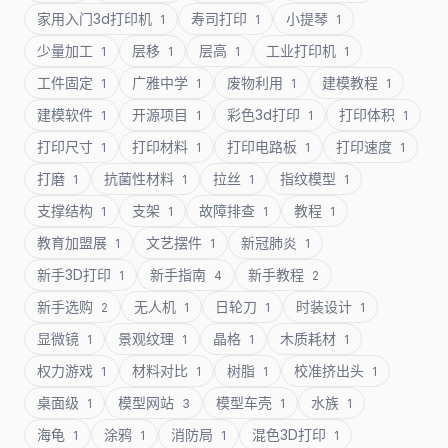
家用入门3d打印机
寿司打印
小提琴
1
1
1
少量加工
层移
层高
工业打印机
1
1
1
1
工件固定
广雅中学
废物利用
建模教程
1
1
1
1
建模软件
开源项目
彩色3d打印
打印体积
1
1
1
1
打印尺寸
打印材料
打印电路板
打印速度
1
1
1
1
打磨
抗菌性材料
拉丝
指纹模型
1
1
1
1
支撑结构
支架
故障排查
教程
1
1
1
1
教育加盟展
文艺摆件
新冠肺炎
1
1
1
新手3D打印
新手指南
新手教程
1
4
2
新手选购
无人机
日轮刀
时装设计
2
1
1
1
显微镜
景观纹理
晶格
木质耗材
1
1
1
1
权力游戏
材料对比
树脂
校准挤出头
1
1
1
1
桌面级
模型网站
模型车壳
水族
1
3
1
1
海龟
涂鸦
消防局
混色3D打印
1
1
1
1