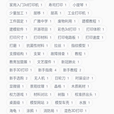
家用入门3d打印机
寿司打印
小提琴
1
1
1
少量加工
层移
层高
工业打印机
1
1
1
1
工件固定
广雅中学
废物利用
建模教程
1
1
1
1
建模软件
开源项目
彩色3d打印
打印体积
1
1
1
1
打印尺寸
打印材料
打印电路板
打印速度
1
1
1
1
打磨
抗菌性材料
拉丝
指纹模型
1
1
1
1
支撑结构
支架
故障排查
教程
1
1
1
1
教育加盟展
文艺摆件
新冠肺炎
1
1
1
新手3D打印
新手指南
新手教程
1
4
2
新手选购
无人机
日轮刀
时装设计
2
1
1
1
显微镜
景观纹理
晶格
木质耗材
1
1
1
1
权力游戏
材料对比
树脂
校准挤出头
1
1
1
1
桌面级
模型网站
模型车壳
水族
1
3
1
1
海龟
涂鸦
消防局
混色3D打印
1
1
1
1