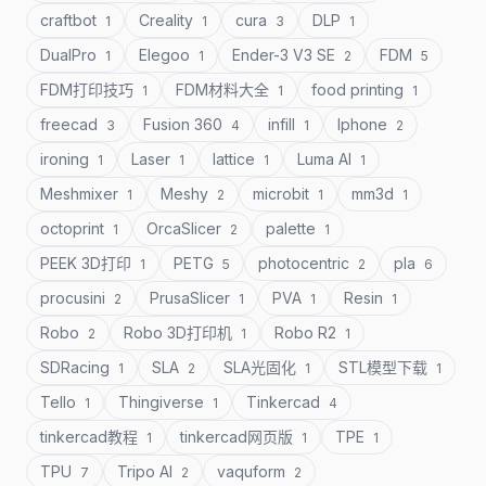
craftbot
Creality
cura
DLP
1
1
3
1
DualPro
Elegoo
Ender-3 V3 SE
FDM
1
1
2
5
FDM打印技巧
FDM材料大全
food printing
1
1
1
freecad
Fusion 360
infill
Iphone
3
4
1
2
ironing
Laser
lattice
Luma AI
1
1
1
1
Meshmixer
Meshy
microbit
mm3d
1
2
1
1
octoprint
OrcaSlicer
palette
1
2
1
PEEK 3D打印
PETG
photocentric
pla
1
5
2
6
procusini
PrusaSlicer
PVA
Resin
2
1
1
1
Robo
Robo 3D打印机
Robo R2
2
1
1
SDRacing
SLA
SLA光固化
STL模型下载
1
2
1
1
Tello
Thingiverse
Tinkercad
1
1
4
tinkercad教程
tinkercad网页版
TPE
1
1
1
TPU
Tripo AI
vaquform
7
2
2