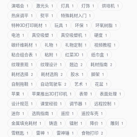
演唱会
激光头
灯具
灯饰
烘培机
1
1
1
1
1
热床调平
熨平
特殊耗材入门
1
1
1
特种3D打印耗材
玩具
环保
环氧树脂
1
1
1
1
电池
真空吸塑
真空吸塑机
硬度
1
1
1
1
碳纤维耗材
礼物
礼物定制
视频教程
1
1
1
1
粘合组合表
粘附
红菜3D
纸巾盒
1
1
1
1
纹理景观
纹理设计
翘边
耗材指南
1
1
2
2
耗材选择
耗材选购
胶水
脚架
2
2
1
1
自制拖鞋
自动驾驶车
艺术
花盆
1
2
1
1
苹果
苹果推出3D打印机
表带
表面处理
1
1
1
1
设计规范
课堂经验
调节器
远程控制
1
1
1
1
迷你
选购指南
遥控
遥控车壳
1
1
1
1
金属填充耗材
铸造
镭射
降价
雕刻
1
1
1
1
1
雪糕匙
雷神
雷神锤
食物打印
1
1
1
2