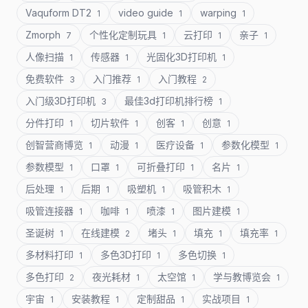
Vaquform DT2
video guide
warping
1
1
1
Zmorph
个性化定制玩具
云打印
亲子
7
1
1
1
人像扫描
传感器
光固化3D打印机
1
1
1
免费软件
入门推荐
入门教程
3
1
2
入门级3D打印机
最佳3d打印机排行榜
3
1
分件打印
切片软件
创客
创意
1
1
1
1
创智营商博览
动漫
医疗设备
参数化模型
1
1
1
1
参数模型
口罩
可折叠打印
名片
1
1
1
1
后处理
后期
吸塑机
吸管积木
1
1
1
1
吸管连接器
咖啡
喷漆
图片建模
1
1
1
1
圣诞树
在线建模
堵头
填充
填充率
1
2
1
1
1
多材料打印
多色3D打印
多色切换
1
1
1
多色打印
夜光耗材
太空馆
学与教博览会
2
1
1
1
宇宙
安装教程
定制甜品
实战项目
1
1
1
1