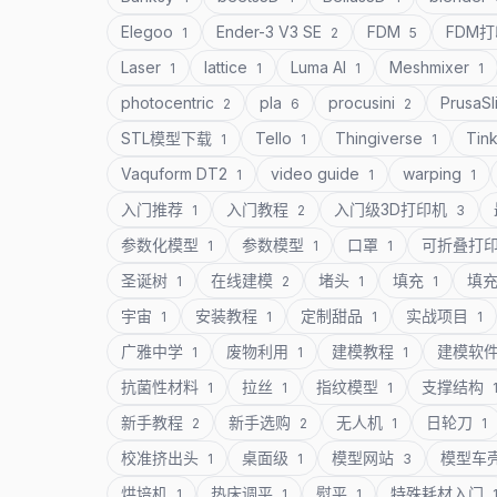
Elegoo
Ender-3 V3 SE
FDM
FDM
1
2
5
Laser
lattice
Luma AI
Meshmixer
1
1
1
1
photocentric
pla
procusini
PrusaSl
2
6
2
STL模型下载
Tello
Thingiverse
Tin
1
1
1
Vaquform DT2
video guide
warping
1
1
1
入门推荐
入门教程
入门级3D打印机
1
2
3
参数化模型
参数模型
口罩
可折叠打
1
1
1
圣诞树
在线建模
堵头
填充
填
1
2
1
1
宇宙
安装教程
定制甜品
实战项目
1
1
1
1
广雅中学
废物利用
建模教程
建模软
1
1
1
抗菌性材料
拉丝
指纹模型
支撑结构
1
1
1
新手教程
新手选购
无人机
日轮刀
2
2
1
1
校准挤出头
桌面级
模型网站
模型车
1
1
3
烘培机
热床调平
熨平
特殊耗材入门
1
1
1