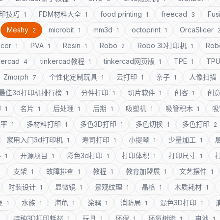
打印技巧
FDM材料大全
food printing
freecad
Fus
1
1
1
3
Meshy
microbit
mm3d
octoprint
OrcaSlicer
2
1
1
1
icer
PVA
Resin
Robo
Robo 3D打印机
Rob
1
1
1
2
1
kercad
tinkercad教程
tinkercad网页版
TPE
TP
4
1
1
1
Zmorph
个性化定制玩具
云打印
亲子
人像扫描
7
1
1
1
最佳3d打印机排行榜
分件打印
切片软件
创客
创
1
1
1
1
印
名片
后处理
后期
吸塑机
吸管积木
吸
1
1
1
1
1
1
充率
多材料打印
多色3D打印
多色切换
多色打印
1
1
1
1
2
家用入门3d打印机
寿司打印
小提琴
少量加工
1
1
1
1
件
开源项目
彩色3d打印
打印体积
打印尺寸
1
1
1
1
1
支架
故障排查
教程
教育加盟展
文艺摆件
1
1
1
1
1
1
时装设计
显微镜
景观纹理
晶格
木质耗材
1
1
1
1
1
壳
水族
海龟
涂鸦
消防局
混色3D打印
1
1
1
1
1
1
特种3D打印耗材
玩具
环保
环氧树脂
电池
1
1
1
1
1
1