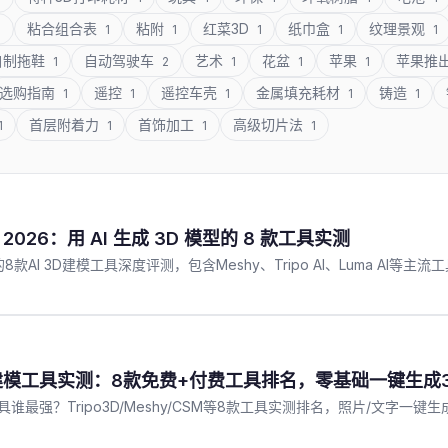
粘合组合表
粘附
红菜3D
纸巾盒
纹理景观
1
1
1
1
1
1
自制拖鞋
自动驾驶车
艺术
花盆
苹果
苹果推
1
2
1
1
1
选购指南
遥控
遥控车壳
金属填充耗材
铸造
1
1
1
1
1
首层附着力
首饰加工
高级切片法
1
1
1
1
 2026：用 AI 生成 3D 模型的 8 款工具实测
8款AI 3D建模工具深度评测，包含Meshy、Tripo AI、Luma A
3D建模工具实测：8款免费+付费工具排名，零基础一键生成
模工具谁最强？Tripo3D/Meshy/CSM等8款工具实测排名，照片/文字