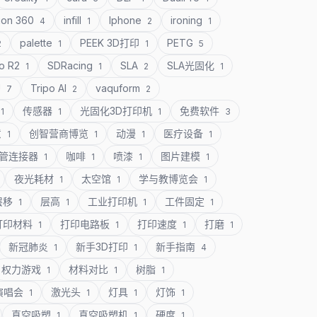
ion 360
infill
Iphone
ironing
4
1
2
1
palette
PEEK 3D打印
PETG
2
1
1
5
o R2
SDRacing
SLA
SLA光固化
1
1
2
1
U
Tripo AI
vaquform
7
2
2
传感器
光固化3D打印机
免费软件
1
1
1
3
意
创智营商博览
动漫
医疗设备
1
1
1
1
管连接器
咖啡
喷漆
图片建模
1
1
1
1
夜光耗材
太空馆
学与教博览会
1
1
1
层移
层高
工业打印机
工件固定
1
1
1
1
打印材料
打印电路板
打印速度
打磨
1
1
1
1
新冠肺炎
新手3D打印
新手指南
1
1
4
权力游戏
材料对比
树脂
1
1
1
演唱会
激光头
灯具
灯饰
1
1
1
1
真空吸塑
真空吸塑机
硬度
1
1
1