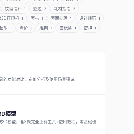
纹理设计
翘边
耗材指南
1
2
2
出3D打印机
表带
表面处理
设计规范
1
1
1
1
镭射
降价
雕刻
雪糕匙
雷神
1
1
1
1
1
I等主流工具的功能对比、定价分析及使用场景建议。
3D模型
一键生成3D模型，含3款完全免费工具+使用教程，零基础也