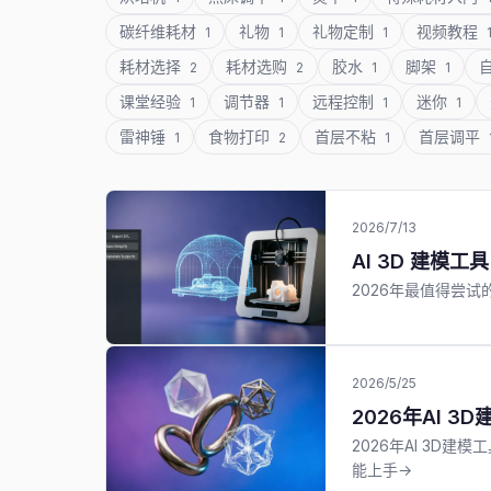
碳纤维耗材
礼物
礼物定制
视频教程
1
1
1
耗材选择
耗材选购
胶水
脚架
2
2
1
1
课堂经验
调节器
远程控制
迷你
1
1
1
1
雷神锤
食物打印
首层不粘
首层调平
1
2
1
2026/7/13
AI 3D 建模工具
2026年最值得尝试的
2026/5/25
2026年AI 
2026年AI 3D建
能上手→