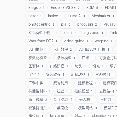
Elegoo
Ender-3 V3 SE
FDM
FDM
1
2
5
Laser
lattice
Luma AI
Meshmixer
1
1
1
1
photocentric
pla
procusini
PrusaSl
2
6
2
STL模型下载
Tello
Thingiverse
Tin
1
1
1
Vaquform DT2
video guide
warping
1
1
1
入门推荐
入门教程
入门级3D打印机
1
2
3
参数化模型
参数模型
口罩
可折叠打
1
1
1
圣诞树
在线建模
堵头
填充
填
1
2
1
1
宇宙
安装教程
定制甜品
实战项目
1
1
1
1
广雅中学
废物利用
建模教程
建模软
1
1
1
抗菌性材料
拉丝
指纹模型
支撑结构
1
1
1
新手教程
新手选购
无人机
日轮刀
2
2
1
1
校准挤出头
桌面级
模型网站
模型车
1
1
3
烘培机
热床调平
熨平
特殊耗材入门
1
1
1