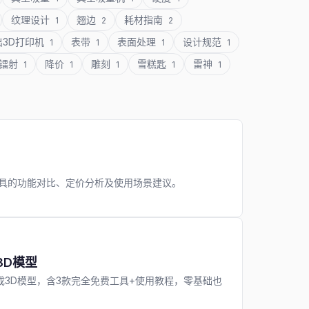
纹理设计
翘边
耗材指南
1
2
2
出3D打印机
表带
表面处理
设计规范
1
1
1
1
镭射
降价
雕刻
雪糕匙
雷神
1
1
1
1
1
I等主流工具的功能对比、定价分析及使用场景建议。
3D模型
一键生成3D模型，含3款完全免费工具+使用教程，零基础也