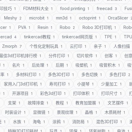
打印技巧
FDM材料大全
food printing
freecad
Fus
1
1
1
3
Meshy
microbit
mm3d
octoprint
OrcaSlicer
2
1
1
1
icer
PVA
Resin
Robo
Robo 3D打印机
Rob
1
1
1
2
1
kercad
tinkercad教程
tinkercad网页版
TPE
TP
4
1
1
1
Zmorph
个性化定制玩具
云打印
亲子
人像扫描
7
1
1
1
最佳3d打印机排行榜
分件打印
切片软件
创客
创
1
1
1
1
印
名片
后处理
后期
吸塑机
吸管积木
吸
1
1
1
1
1
1
充率
多材料打印
多色3D打印
多色切换
多色打印
1
1
1
1
2
家用入门3d打印机
寿司打印
小提琴
少量加工
1
1
1
1
件
开源项目
彩色3d打印
打印体积
打印尺寸
1
1
1
1
1
支架
故障排查
教程
教育加盟展
文艺摆件
1
1
1
1
1
1
时装设计
显微镜
景观纹理
晶格
木质耗材
1
1
1
1
1
壳
水族
海龟
涂鸦
消防局
混色3D打印
1
1
1
1
1
1
特种3D打印耗材
玩具
环保
环氧树脂
电池
1
1
1
1
1
1