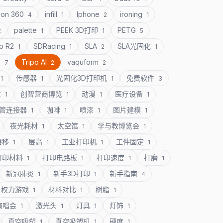
ion 360
infill
Iphone
ironing
4
1
2
1
palette
PEEK 3D打印
PETG
2
1
1
5
o R2
SDRacing
SLA
SLA光固化
1
1
2
1
U
Tripo AI
vaquform
7
2
2
传感器
光固化3D打印机
免费软件
1
1
1
3
意
创智营商博览
动漫
医疗设备
1
1
1
1
管连接器
咖啡
喷漆
图片建模
1
1
1
1
夜光耗材
太空馆
学与教博览会
1
1
1
层移
层高
工业打印机
工件固定
1
1
1
1
打印材料
打印电路板
打印速度
打磨
1
1
1
1
新冠肺炎
新手3D打印
新手指南
1
1
4
权力游戏
材料对比
树脂
1
1
1
演唱会
激光头
灯具
灯饰
1
1
1
1
真空吸塑
真空吸塑机
硬度
1
1
1