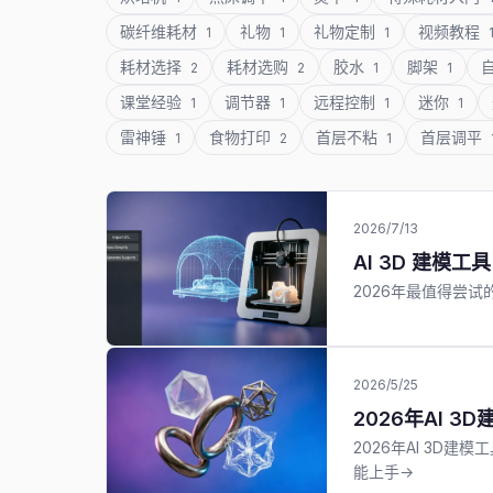
碳纤维耗材
礼物
礼物定制
视频教程
1
1
1
耗材选择
耗材选购
胶水
脚架
2
2
1
1
课堂经验
调节器
远程控制
迷你
1
1
1
1
雷神锤
食物打印
首层不粘
首层调平
1
2
1
2026/7/13
AI 3D 建模工具
2026年最值得尝试的
2026/5/25
2026年AI 
2026年AI 3D建
能上手→