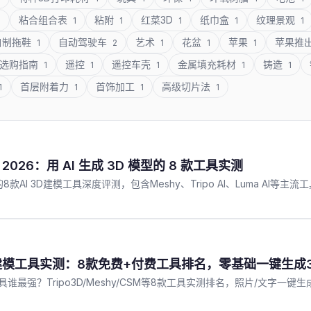
粘合组合表
粘附
红菜3D
纸巾盒
纹理景观
1
1
1
1
1
1
自制拖鞋
自动驾驶车
艺术
花盆
苹果
苹果推
1
2
1
1
1
选购指南
遥控
遥控车壳
金属填充耗材
铸造
1
1
1
1
1
首层附着力
首饰加工
高级切片法
1
1
1
1
 2026：用 AI 生成 3D 模型的 8 款工具实测
8款AI 3D建模工具深度评测，包含Meshy、Tripo AI、Luma A
3D建模工具实测：8款免费+付费工具排名，零基础一键生成
模工具谁最强？Tripo3D/Meshy/CSM等8款工具实测排名，照片/文字