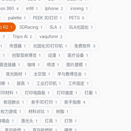
ion 360
infill
Iphone
ironing
4
1
2
1
palette
PEEK 3D打印
PETG
2
1
1
5
o R2
SDRacing
SLA
SLA光固化
1
1
2
1
U
Tripo AI
vaquform
7
2
2
传感器
光固化3D打印机
免费软件
1
1
1
3
意
创智营商博览
动漫
医疗设备
1
1
1
1
管连接器
咖啡
喷漆
图片建模
1
1
1
1
夜光耗材
太空馆
学与教博览会
1
1
1
层移
层高
工业打印机
工件固定
1
1
1
1
打印材料
打印电路板
打印速度
打磨
1
1
1
1
新冠肺炎
新手3D打印
新手指南
1
1
4
权力游戏
材料对比
树脂
1
1
1
演唱会
激光头
灯具
灯饰
1
1
1
1
真空吸塑
真空吸塑机
硬度
1
1
1