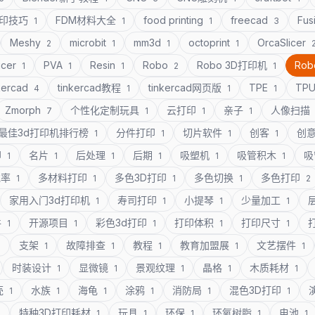
打印技巧
FDM材料大全
food printing
freecad
Fus
1
1
1
3
Meshy
microbit
mm3d
octoprint
OrcaSlicer
2
1
1
1
icer
PVA
Resin
Robo
Robo 3D打印机
Rob
1
1
1
2
1
kercad
tinkercad教程
tinkercad网页版
TPE
TP
4
1
1
1
Zmorph
个性化定制玩具
云打印
亲子
人像扫描
7
1
1
1
最佳3d打印机排行榜
分件打印
切片软件
创客
创
1
1
1
1
印
名片
后处理
后期
吸塑机
吸管积木
吸
1
1
1
1
1
1
充率
多材料打印
多色3D打印
多色切换
多色打印
1
1
1
1
2
家用入门3d打印机
寿司打印
小提琴
少量加工
1
1
1
1
件
开源项目
彩色3d打印
打印体积
打印尺寸
1
1
1
1
1
支架
故障排查
教程
教育加盟展
文艺摆件
1
1
1
1
1
1
时装设计
显微镜
景观纹理
晶格
木质耗材
1
1
1
1
1
壳
水族
海龟
涂鸦
消防局
混色3D打印
1
1
1
1
1
1
特种3D打印耗材
玩具
环保
环氧树脂
电池
1
1
1
1
1
1