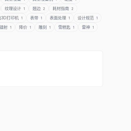
纹理设计
翘边
耗材指南
1
2
2
出3D打印机
表带
表面处理
设计规范
1
1
1
1
镭射
降价
雕刻
雪糕匙
雷神
1
1
1
1
1