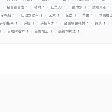
粘合组合表
粘附
红菜3D
纸巾盒
纹理景观
1
1
1
1
1
1
自制拖鞋
自动驾驶车
艺术
花盆
苹果
苹果推
1
2
1
1
1
选购指南
遥控
遥控车壳
金属填充耗材
铸造
1
1
1
1
1
首层附着力
首饰加工
高级切片法
1
1
1
1