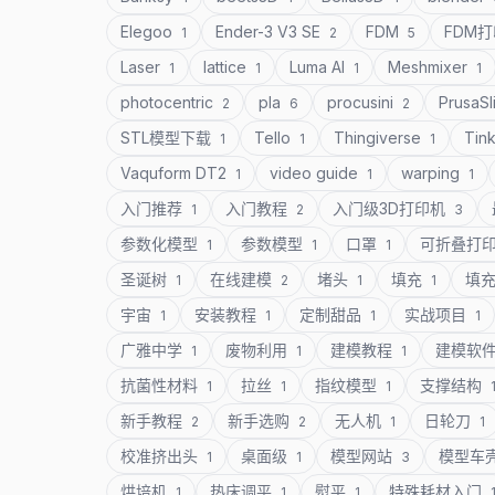
Elegoo
Ender-3 V3 SE
FDM
FDM
1
2
5
Laser
lattice
Luma AI
Meshmixer
1
1
1
1
photocentric
pla
procusini
PrusaSl
2
6
2
STL模型下载
Tello
Thingiverse
Tin
1
1
1
Vaquform DT2
video guide
warping
1
1
1
入门推荐
入门教程
入门级3D打印机
1
2
3
参数化模型
参数模型
口罩
可折叠打
1
1
1
圣诞树
在线建模
堵头
填充
填
1
2
1
1
宇宙
安装教程
定制甜品
实战项目
1
1
1
1
广雅中学
废物利用
建模教程
建模软
1
1
1
抗菌性材料
拉丝
指纹模型
支撑结构
1
1
1
新手教程
新手选购
无人机
日轮刀
2
2
1
1
校准挤出头
桌面级
模型网站
模型车
1
1
3
烘培机
热床调平
熨平
特殊耗材入门
1
1
1