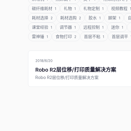
碳纤维耗材
礼物
礼物定制
视频教程
1
1
1
耗材选择
耗材选购
胶水
脚架
2
2
1
1
课堂经验
调节器
远程控制
迷你
1
1
1
1
雷神锤
食物打印
首层不粘
首层调平
1
2
1
2018/6/20
Robo R2层位移/打印质量解决方案
Robo R2层位移/打印质量解决方案