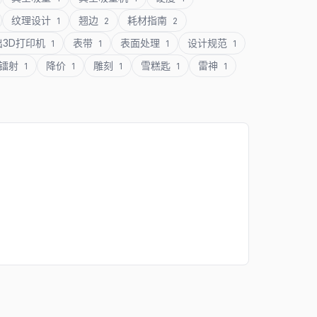
纹理设计
翘边
耗材指南
1
2
2
出3D打印机
表带
表面处理
设计规范
1
1
1
1
镭射
降价
雕刻
雪糕匙
雷神
1
1
1
1
1