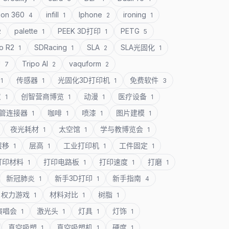
ion 360
infill
Iphone
ironing
4
1
2
1
palette
PEEK 3D打印
PETG
2
1
1
5
o R2
SDRacing
SLA
SLA光固化
1
1
2
1
U
Tripo AI
vaquform
7
2
2
传感器
光固化3D打印机
免费软件
1
1
1
3
意
创智营商博览
动漫
医疗设备
1
1
1
1
管连接器
咖啡
喷漆
图片建模
1
1
1
1
夜光耗材
太空馆
学与教博览会
1
1
1
层移
层高
工业打印机
工件固定
1
1
1
1
打印材料
打印电路板
打印速度
打磨
1
1
1
1
新冠肺炎
新手3D打印
新手指南
1
1
4
权力游戏
材料对比
树脂
1
1
1
演唱会
激光头
灯具
灯饰
1
1
1
1
真空吸塑
真空吸塑机
硬度
1
1
1