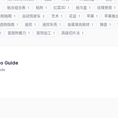
粘合组合表
粘附
红菜3D
纸巾盒
纹理景观
1
1
1
1
1
1
自制拖鞋
自动驾驶车
艺术
花盆
苹果
苹果推
1
2
1
1
1
选购指南
遥控
遥控车壳
金属填充耗材
铸造
1
1
1
1
1
首层附着力
首饰加工
高级切片法
1
1
1
1
eo Guide
ide