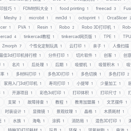
打印技巧
FDM材料大全
food printing
freecad
Fus
1
1
1
3
Meshy
microbit
mm3d
octoprint
OrcaSlicer
2
1
1
1
icer
PVA
Resin
Robo
Robo 3D打印机
Rob
1
1
1
2
1
kercad
tinkercad教程
tinkercad网页版
TPE
TP
4
1
1
1
Zmorph
个性化定制玩具
云打印
亲子
人像扫描
7
1
1
1
最佳3d打印机排行榜
分件打印
切片软件
创客
创
1
1
1
1
印
名片
后处理
后期
吸塑机
吸管积木
吸
1
1
1
1
1
1
充率
多材料打印
多色3D打印
多色切换
多色打印
1
1
1
1
2
家用入门3d打印机
寿司打印
小提琴
少量加工
1
1
1
1
件
开源项目
彩色3d打印
打印体积
打印尺寸
1
1
1
1
1
支架
故障排查
教程
教育加盟展
文艺摆件
1
1
1
1
1
1
时装设计
显微镜
景观纹理
晶格
木质耗材
1
1
1
1
1
壳
水族
海龟
涂鸦
消防局
混色3D打印
1
1
1
1
1
1
特种3D打印耗材
玩具
环保
环氧树脂
电池
1
1
1
1
1
1