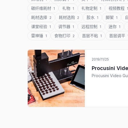
碳纤维耗材
礼物
礼物定制
视频教程
1
1
1
耗材选择
耗材选购
胶水
脚架
2
2
1
1
课堂经验
调节器
远程控制
迷你
1
1
1
1
雷神锤
食物打印
首层不粘
首层调平
1
2
1
2019/11/25
Procusini Vid
Procusini Video Gu