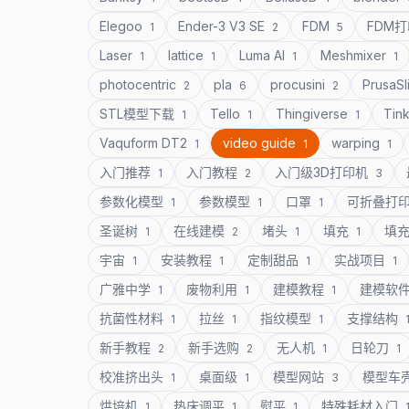
Elegoo
Ender-3 V3 SE
FDM
FDM
1
2
5
Laser
lattice
Luma AI
Meshmixer
1
1
1
1
photocentric
pla
procusini
PrusaSl
2
6
2
STL模型下载
Tello
Thingiverse
Tin
1
1
1
Vaquform DT2
video guide
warping
1
1
1
入门推荐
入门教程
入门级3D打印机
1
2
3
参数化模型
参数模型
口罩
可折叠打
1
1
1
圣诞树
在线建模
堵头
填充
填
1
2
1
1
宇宙
安装教程
定制甜品
实战项目
1
1
1
1
广雅中学
废物利用
建模教程
建模软
1
1
1
抗菌性材料
拉丝
指纹模型
支撑结构
1
1
1
新手教程
新手选购
无人机
日轮刀
2
2
1
1
校准挤出头
桌面级
模型网站
模型车
1
1
3
烘培机
热床调平
熨平
特殊耗材入门
1
1
1