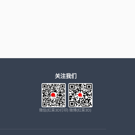
关注我们
微信(红菜3D打印)
微博(红菜3D)