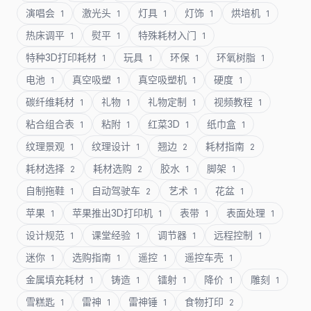
演唱会
激光头
灯具
灯饰
烘培机
1
1
1
1
1
热床调平
熨平
特殊耗材入门
1
1
1
特种3D打印耗材
玩具
环保
环氧树脂
1
1
1
1
电池
真空吸塑
真空吸塑机
硬度
1
1
1
1
碳纤维耗材
礼物
礼物定制
视频教程
1
1
1
1
粘合组合表
粘附
红菜3D
纸巾盒
1
1
1
1
纹理景观
纹理设计
翘边
耗材指南
1
1
2
2
耗材选择
耗材选购
胶水
脚架
2
2
1
1
自制拖鞋
自动驾驶车
艺术
花盆
1
2
1
1
苹果
苹果推出3D打印机
表带
表面处理
1
1
1
1
设计规范
课堂经验
调节器
远程控制
1
1
1
1
迷你
选购指南
遥控
遥控车壳
1
1
1
1
金属填充耗材
铸造
镭射
降价
雕刻
1
1
1
1
1
雪糕匙
雷神
雷神锤
食物打印
1
1
1
2