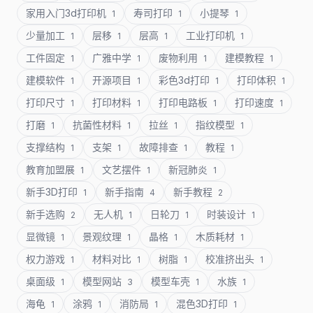
家用入门3d打印机
寿司打印
小提琴
1
1
1
少量加工
层移
层高
工业打印机
1
1
1
1
工件固定
广雅中学
废物利用
建模教程
1
1
1
1
建模软件
开源项目
彩色3d打印
打印体积
1
1
1
1
打印尺寸
打印材料
打印电路板
打印速度
1
1
1
1
打磨
抗菌性材料
拉丝
指纹模型
1
1
1
1
支撑结构
支架
故障排查
教程
1
1
1
1
教育加盟展
文艺摆件
新冠肺炎
1
1
1
新手3D打印
新手指南
新手教程
1
4
2
新手选购
无人机
日轮刀
时装设计
2
1
1
1
显微镜
景观纹理
晶格
木质耗材
1
1
1
1
权力游戏
材料对比
树脂
校准挤出头
1
1
1
1
桌面级
模型网站
模型车壳
水族
1
3
1
1
海龟
涂鸦
消防局
混色3D打印
1
1
1
1