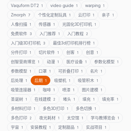
Vaquform DT2
video guide
warping
1
1
1
Zmorph
个性化定制玩具
云打印
亲子
7
1
1
1
人像扫描
传感器
光固化3D打印机
1
1
1
免费软件
入门推荐
入门教程
3
1
2
入门级3D打印机
最佳3d打印机排行榜
3
1
分件打印
切片软件
创客
创意
1
1
1
1
创智营商博览
动漫
医疗设备
参数化模型
1
1
1
1
参数模型
口罩
可折叠打印
名片
1
1
1
1
后处理
后期
吸塑机
吸管积木
1
1
1
1
吸管连接器
咖啡
喷漆
图片建模
1
1
1
1
圣诞树
在线建模
堵头
填充
填充率
1
2
1
1
1
多材料打印
多色3D打印
多色切换
1
1
1
多色打印
夜光耗材
太空馆
学与教博览会
2
1
1
1
宇宙
安装教程
定制甜品
实战项目
1
1
1
1