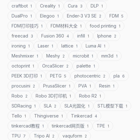
craftbot
Creality
Cura
DLP
1
1
3
1
DualPro
Elegoo
Ender-3 V3 SE
FDM
1
1
2
5
FDM打印技巧
FDM材料大全
food printing
1
1
1
freecad
Fusion 360
infill
Iphone
3
4
1
2
ironing
Laser
lattice
Luma AI
1
1
1
1
Meshmixer
Meshy
microbit
mm3d
1
2
1
1
octoprint
OrcaSlicer
palette
1
2
1
PEEK 3D打印
PETG
photocentric
pla
1
5
2
6
procusini
PrusaSlicer
PVA
Resin
2
1
1
1
Robo
Robo 3D打印机
Robo R2
2
1
1
SDRacing
SLA
SLA光固化
STL模型下载
1
2
1
1
Tello
Thingiverse
Tinkercad
1
1
4
tinkercad教程
tinkercad网页版
TPE
1
1
1
TPU
Tripo AI
vaquform
7
2
2