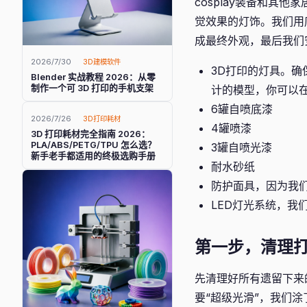
cosplay装备和其
觉效果的灯饰。我们用
成最终外观，最后我们
2026/7/30
3D建模软件
3D打印的灯具。确
Blender 实战教程 2026：从零
计的模型，你可以
制作一个可 3D 打印的手机支架
6罐自喷底漆
2026/7/26
3D打印耗材
4罐喷漆
3D 打印耗材完全指南 2026：
PLA/ABS/PETG/TPU 怎么选？
3罐自喷光漆
新手老手都适用的终极选购手册
耐水砂纸
防护面具，因为我
LED灯光系统，我
第一步，清理
先清理好所有遗留下来
要“超级光滑”，我们