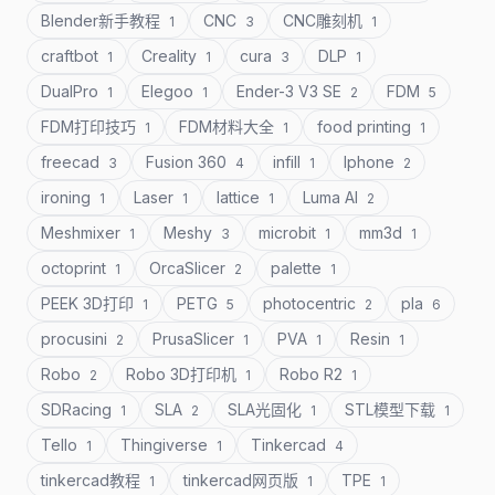
Blender新手教程
CNC
CNC雕刻机
1
3
1
craftbot
Creality
cura
DLP
1
1
3
1
DualPro
Elegoo
Ender-3 V3 SE
FDM
1
1
2
5
FDM打印技巧
FDM材料大全
food printing
1
1
1
freecad
Fusion 360
infill
Iphone
3
4
1
2
ironing
Laser
lattice
Luma AI
1
1
1
2
Meshmixer
Meshy
microbit
mm3d
1
3
1
1
octoprint
OrcaSlicer
palette
1
2
1
PEEK 3D打印
PETG
photocentric
pla
1
5
2
6
procusini
PrusaSlicer
PVA
Resin
2
1
1
1
Robo
Robo 3D打印机
Robo R2
2
1
1
SDRacing
SLA
SLA光固化
STL模型下载
1
2
1
1
Tello
Thingiverse
Tinkercad
1
1
4
tinkercad教程
tinkercad网页版
TPE
1
1
1