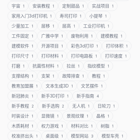
宇宙
安装教程
定制甜品
实战项目
1
1
1
1
家用入门3d打印机
寿司打印
小提琴
1
1
1
少量加工
层移
层高
工业打印机
1
1
1
1
工件固定
广雅中学
废物利用
建模教程
1
1
1
1
建模软件
开源项目
彩色3d打印
打印体积
1
1
1
1
打印尺寸
打印材料
打印电路板
打印速度
1
1
1
1
打磨
抗菌性材料
拉丝
指纹模型
1
1
1
1
支撑结构
支架
故障排查
教程
1
1
1
1
教育加盟展
文本生成3D
文艺摆件
1
1
1
新冠肺炎
新手3D打印
新手指南
1
1
4
新手教程
新手选购
无人机
日轮刀
2
2
1
1
时装设计
显微镜
景观纹理
晶格
1
1
1
1
木质耗材
权力游戏
材料对比
树脂
1
1
1
1
校准挤出头
桌面级
模型网站
模型车壳
1
1
3
1