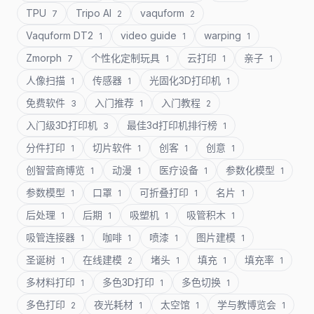
TPU
Tripo AI
vaquform
7
2
2
Vaquform DT2
video guide
warping
1
1
1
Zmorph
个性化定制玩具
云打印
亲子
7
1
1
1
人像扫描
传感器
光固化3D打印机
1
1
1
免费软件
入门推荐
入门教程
3
1
2
入门级3D打印机
最佳3d打印机排行榜
3
1
分件打印
切片软件
创客
创意
1
1
1
1
创智营商博览
动漫
医疗设备
参数化模型
1
1
1
1
参数模型
口罩
可折叠打印
名片
1
1
1
1
后处理
后期
吸塑机
吸管积木
1
1
1
1
吸管连接器
咖啡
喷漆
图片建模
1
1
1
1
圣诞树
在线建模
堵头
填充
填充率
1
2
1
1
1
多材料打印
多色3D打印
多色切换
1
1
1
多色打印
夜光耗材
太空馆
学与教博览会
2
1
1
1