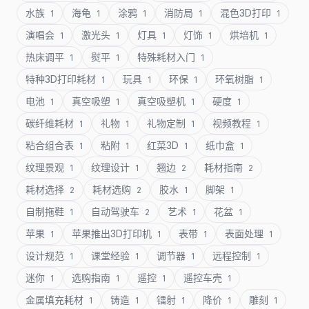
水族
海龟
涂鸦
消防局
混色3D打印
1
1
1
1
1
演唱会
激光头
灯具
灯饰
烘培机
1
1
1
1
1
热床调平
熨平
特殊耗材入门
1
1
1
特种3D打印耗材
玩具
环保
环氧树脂
1
1
1
1
电池
真空吸塑
真空吸塑机
硬度
1
1
1
1
碳纤维耗材
礼物
礼物定制
视频教程
1
1
1
1
粘合组合表
粘附
红菜3D
纸巾盒
1
1
1
1
纹理景观
纹理设计
翘边
耗材指南
1
1
2
2
耗材选择
耗材选购
胶水
脚架
2
2
1
1
自制拖鞋
自动驾驶车
艺术
花盆
1
2
1
1
苹果
苹果推出3D打印机
表带
表面处理
1
1
1
1
设计规范
课堂经验
调节器
远程控制
1
1
1
1
迷你
选购指南
遥控
遥控车壳
1
1
1
1
金属填充耗材
铸造
镭射
降价
雕刻
1
1
1
1
1