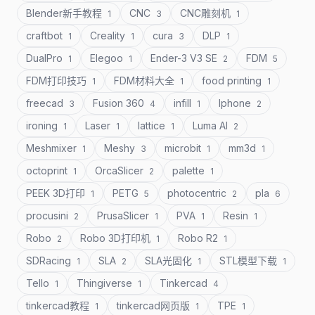
Blender新手教程
CNC
CNC雕刻机
1
3
1
craftbot
Creality
cura
DLP
1
1
3
1
DualPro
Elegoo
Ender-3 V3 SE
FDM
1
1
2
5
FDM打印技巧
FDM材料大全
food printing
1
1
1
freecad
Fusion 360
infill
Iphone
3
4
1
2
ironing
Laser
lattice
Luma AI
1
1
1
2
Meshmixer
Meshy
microbit
mm3d
1
3
1
1
octoprint
OrcaSlicer
palette
1
2
1
PEEK 3D打印
PETG
photocentric
pla
1
5
2
6
procusini
PrusaSlicer
PVA
Resin
2
1
1
1
Robo
Robo 3D打印机
Robo R2
2
1
1
SDRacing
SLA
SLA光固化
STL模型下载
1
2
1
1
Tello
Thingiverse
Tinkercad
1
1
4
tinkercad教程
tinkercad网页版
TPE
1
1
1