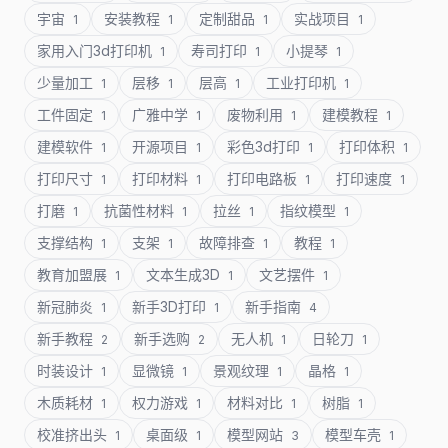
宇宙
安装教程
定制甜品
实战项目
1
1
1
1
家用入门3d打印机
寿司打印
小提琴
1
1
1
少量加工
层移
层高
工业打印机
1
1
1
1
工件固定
广雅中学
废物利用
建模教程
1
1
1
1
建模软件
开源项目
彩色3d打印
打印体积
1
1
1
1
打印尺寸
打印材料
打印电路板
打印速度
1
1
1
1
打磨
抗菌性材料
拉丝
指纹模型
1
1
1
1
支撑结构
支架
故障排查
教程
1
1
1
1
教育加盟展
文本生成3D
文艺摆件
1
1
1
新冠肺炎
新手3D打印
新手指南
1
1
4
新手教程
新手选购
无人机
日轮刀
2
2
1
1
时装设计
显微镜
景观纹理
晶格
1
1
1
1
木质耗材
权力游戏
材料对比
树脂
1
1
1
1
校准挤出头
桌面级
模型网站
模型车壳
1
1
3
1