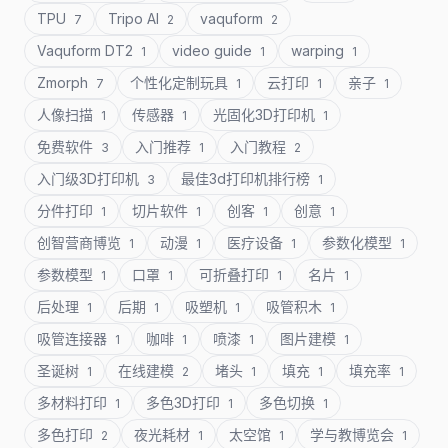
TPU
Tripo AI
vaquform
7
2
2
Vaquform DT2
video guide
warping
1
1
1
Zmorph
个性化定制玩具
云打印
亲子
7
1
1
1
人像扫描
传感器
光固化3D打印机
1
1
1
免费软件
入门推荐
入门教程
3
1
2
入门级3D打印机
最佳3d打印机排行榜
3
1
分件打印
切片软件
创客
创意
1
1
1
1
创智营商博览
动漫
医疗设备
参数化模型
1
1
1
1
参数模型
口罩
可折叠打印
名片
1
1
1
1
后处理
后期
吸塑机
吸管积木
1
1
1
1
吸管连接器
咖啡
喷漆
图片建模
1
1
1
1
圣诞树
在线建模
堵头
填充
填充率
1
2
1
1
1
多材料打印
多色3D打印
多色切换
1
1
1
多色打印
夜光耗材
太空馆
学与教博览会
2
1
1
1