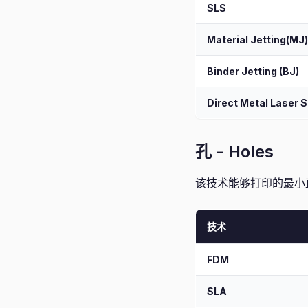
SLS
Material Jetting(MJ)
Binder Jetting (BJ)
Direct Metal Laser S
孔 - Holes
该技术能够打印的最小
技术
FDM
SLA