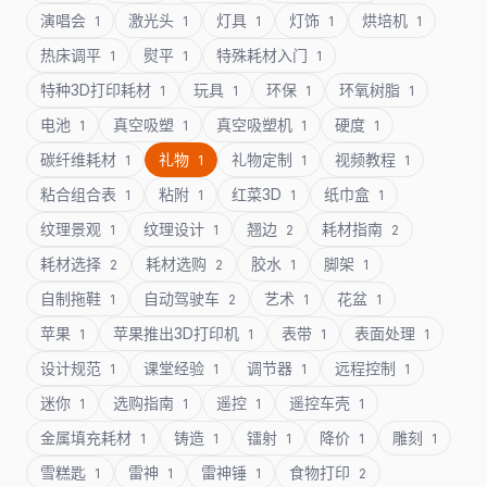
演唱会
激光头
灯具
灯饰
烘培机
1
1
1
1
1
热床调平
熨平
特殊耗材入门
1
1
1
特种3D打印耗材
玩具
环保
环氧树脂
1
1
1
1
电池
真空吸塑
真空吸塑机
硬度
1
1
1
1
碳纤维耗材
礼物
礼物定制
视频教程
1
1
1
1
粘合组合表
粘附
红菜3D
纸巾盒
1
1
1
1
纹理景观
纹理设计
翘边
耗材指南
1
1
2
2
耗材选择
耗材选购
胶水
脚架
2
2
1
1
自制拖鞋
自动驾驶车
艺术
花盆
1
2
1
1
苹果
苹果推出3D打印机
表带
表面处理
1
1
1
1
设计规范
课堂经验
调节器
远程控制
1
1
1
1
迷你
选购指南
遥控
遥控车壳
1
1
1
1
金属填充耗材
铸造
镭射
降价
雕刻
1
1
1
1
1
雪糕匙
雷神
雷神锤
食物打印
1
1
1
2