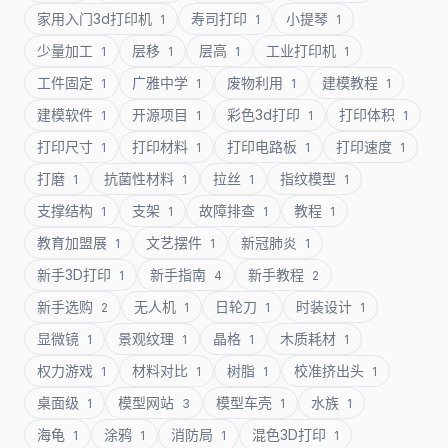
家用入门3d打印机
寿司打印
小提琴
1
1
1
少量加工
层移
层高
工业打印机
1
1
1
1
工件固定
广雅中学
废物利用
建模教程
1
1
1
1
建模软件
开源项目
彩色3d打印
打印体积
1
1
1
1
打印尺寸
打印材料
打印电路板
打印速度
1
1
1
1
打磨
抗菌性材料
拉丝
指纹模型
1
1
1
1
支撑结构
支架
故障排查
教程
1
1
1
1
教育加盟展
文艺摆件
新冠肺炎
1
1
1
新手3D打印
新手指南
新手教程
1
4
2
新手选购
无人机
日轮刀
时装设计
2
1
1
1
显微镜
景观纹理
晶格
木质耗材
1
1
1
1
权力游戏
材料对比
树脂
校准挤出头
1
1
1
1
桌面级
模型网站
模型车壳
水族
1
3
1
1
海龟
涂鸦
消防局
混色3D打印
1
1
1
1