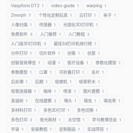
Vaquform DT2
video guide
warping
1
1
1
Zmorph
个性化定制玩具
云打印
亲子
7
1
1
1
人像扫描
传感器
光固化3D打印机
1
1
1
免费软件
入门推荐
入门教程
3
1
2
入门级3D打印机
最佳3d打印机排行榜
3
1
分件打印
切片软件
创客
创意
1
1
1
1
创智营商博览
动漫
医疗设备
参数化模型
1
1
1
1
参数模型
口罩
可折叠打印
名片
1
1
1
1
后处理
后期
吸塑机
吸管积木
1
1
1
1
吸管连接器
咖啡
喷漆
图片建模
1
1
1
1
圣诞树
在线建模
堵头
填充
填充率
1
2
1
1
1
多材料打印
多色3D打印
多色切换
1
1
1
多色打印
夜光耗材
太空馆
学与教博览会
2
1
1
1
宇宙
安装教程
定制甜品
实战项目
1
1
1
1