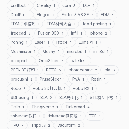
craftbot
Creality
cura
DLP
1
1
3
1
DualPro
Elegoo
Ender-3 V3 SE
FDM
1
1
2
5
FDM打印技巧
FDM材料大全
food printing
1
1
1
freecad
Fusion 360
infill
Iphone
3
4
1
2
ironing
Laser
lattice
Luma AI
1
1
1
1
Meshmixer
Meshy
microbit
mm3d
1
2
1
1
octoprint
OrcaSlicer
palette
1
2
1
PEEK 3D打印
PETG
photocentric
pla
1
5
2
6
procusini
PrusaSlicer
PVA
Resin
2
1
1
1
Robo
Robo 3D打印机
Robo R2
2
1
1
SDRacing
SLA
SLA光固化
STL模型下载
1
2
1
1
Tello
Thingiverse
Tinkercad
1
1
4
tinkercad教程
tinkercad网页版
TPE
1
1
1
TPU
Tripo AI
vaquform
7
2
2