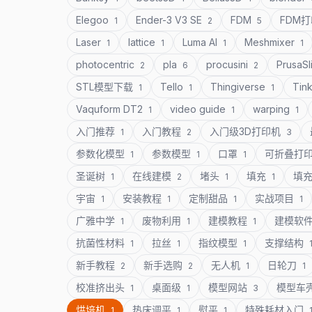
Elegoo
Ender-3 V3 SE
FDM
FDM
1
2
5
Laser
lattice
Luma AI
Meshmixer
1
1
1
1
photocentric
pla
procusini
PrusaSl
2
6
2
STL模型下载
Tello
Thingiverse
Tin
1
1
1
Vaquform DT2
video guide
warping
1
1
1
入门推荐
入门教程
入门级3D打印机
1
2
3
参数化模型
参数模型
口罩
可折叠打
1
1
1
圣诞树
在线建模
堵头
填充
填
1
2
1
1
宇宙
安装教程
定制甜品
实战项目
1
1
1
1
广雅中学
废物利用
建模教程
建模软
1
1
1
抗菌性材料
拉丝
指纹模型
支撑结构
1
1
1
新手教程
新手选购
无人机
日轮刀
2
2
1
1
校准挤出头
桌面级
模型网站
模型车
1
1
3
烘培机
热床调平
熨平
特殊耗材入门
1
1
1