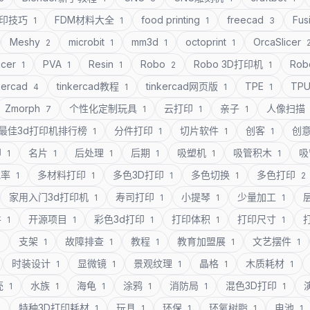
打印技巧
FDM材料大全
food printing
freecad
Fus
1
1
1
3
Meshy
microbit
mm3d
octoprint
OrcaSlicer
2
1
1
1
icer
PVA
Resin
Robo
Robo 3D打印机
Rob
1
1
1
2
1
kercad
tinkercad教程
tinkercad网页版
TPE
TP
4
1
1
1
Zmorph
个性化定制玩具
云打印
亲子
人像扫描
7
1
1
1
最佳3d打印机排行榜
分件打印
切片软件
创客
创
1
1
1
1
印
名片
后处理
后期
吸塑机
吸管积木
吸
1
1
1
1
1
1
充率
多材料打印
多色3D打印
多色切换
多色打印
1
1
1
1
2
家用入门3d打印机
寿司打印
小提琴
少量加工
1
1
1
1
件
开源项目
彩色3d打印
打印体积
打印尺寸
1
1
1
1
1
支架
故障排查
教程
教育加盟展
文艺摆件
1
1
1
1
1
1
时装设计
显微镜
景观纹理
晶格
木质耗材
1
1
1
1
1
壳
水族
海龟
涂鸦
消防局
混色3D打印
1
1
1
1
1
1
特种3D打印耗材
玩具
环保
环氧树脂
电池
1
1
1
1
1
1