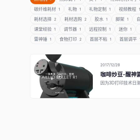
碳纤维耗材
礼物
礼物定制
视频教程
1
1
1
耗材选择
耗材选购
胶水
脚架
2
2
1
1
课堂经验
调节器
远程控制
迷你
1
1
1
1
雷神锤
食物打印
首层不粘
首层调平
1
2
1
2017/12/28
咖啡炒豆-醒神
因为3D打印技术日