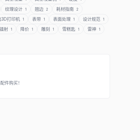
纹理设计
翘边
耗材指南
1
2
2
出3D打印机
表带
表面处理
设计规范
1
1
1
1
镭射
降价
雕刻
雪糕匙
雷神
1
1
1
1
1
供配件购买！