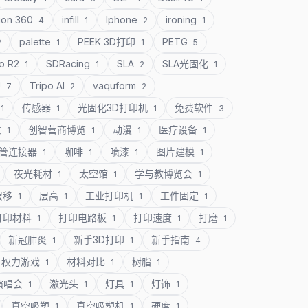
ion 360
infill
Iphone
ironing
4
1
2
1
palette
PEEK 3D打印
PETG
2
1
1
5
o R2
SDRacing
SLA
SLA光固化
1
1
2
1
U
Tripo AI
vaquform
7
2
2
传感器
光固化3D打印机
免费软件
1
1
1
3
意
创智营商博览
动漫
医疗设备
1
1
1
1
管连接器
咖啡
喷漆
图片建模
1
1
1
1
夜光耗材
太空馆
学与教博览会
1
1
1
层移
层高
工业打印机
工件固定
1
1
1
1
打印材料
打印电路板
打印速度
打磨
1
1
1
1
新冠肺炎
新手3D打印
新手指南
1
1
4
权力游戏
材料对比
树脂
1
1
1
演唱会
激光头
灯具
灯饰
1
1
1
1
真空吸塑
真空吸塑机
硬度
1
1
1