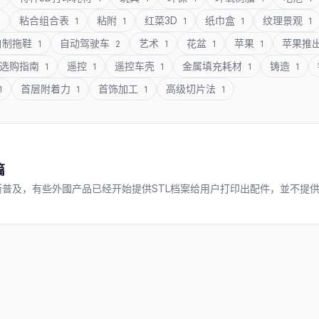
粘合组合表
粘附
红菜3D
纸巾盒
纹理景观
1
1
1
1
1
1
自制拖鞋
自动驾驶车
艺术
花盆
苹果
苹果推
1
2
1
1
1
选购指南
遥控
遥控车壳
金属填充耗材
铸造
1
1
1
1
1
首层附着力
首饰加工
高级切片法
1
1
1
1
篇
渐普及，有些外國产品已经开始提供STL档案给用户打印出配件，並不提