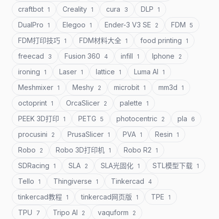
craftbot
Creality
cura
DLP
1
1
3
1
DualPro
Elegoo
Ender-3 V3 SE
FDM
1
1
2
5
FDM打印技巧
FDM材料大全
food printing
1
1
1
freecad
Fusion 360
infill
Iphone
3
4
1
2
ironing
Laser
lattice
Luma AI
1
1
1
1
Meshmixer
Meshy
microbit
mm3d
1
2
1
1
octoprint
OrcaSlicer
palette
1
2
1
PEEK 3D打印
PETG
photocentric
pla
1
5
2
6
procusini
PrusaSlicer
PVA
Resin
2
1
1
1
Robo
Robo 3D打印机
Robo R2
2
1
1
SDRacing
SLA
SLA光固化
STL模型下载
1
2
1
1
Tello
Thingiverse
Tinkercad
1
1
4
tinkercad教程
tinkercad网页版
TPE
1
1
1
TPU
Tripo AI
vaquform
7
2
2