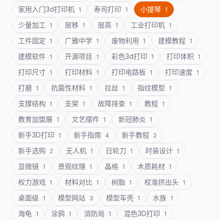
家用入门3d打印机
寿司打印
小提琴
1
1
1
少量加工
层移
层高
工业打印机
1
1
1
1
工件固定
广雅中学
废物利用
建模教程
1
1
1
1
建模软件
开源项目
彩色3d打印
打印体积
1
1
1
1
打印尺寸
打印材料
打印电路板
打印速度
1
1
1
1
打磨
抗菌性材料
拉丝
指纹模型
1
1
1
1
支撑结构
支架
故障排查
教程
1
1
1
1
教育加盟展
文艺摆件
新冠肺炎
1
1
1
新手3D打印
新手指南
新手教程
1
4
2
新手选购
无人机
日轮刀
时装设计
2
1
1
1
显微镜
景观纹理
晶格
木质耗材
1
1
1
1
权力游戏
材料对比
树脂
校准挤出头
1
1
1
1
桌面级
模型网站
模型车壳
水族
1
3
1
1
海龟
涂鸦
消防局
混色3D打印
1
1
1
1