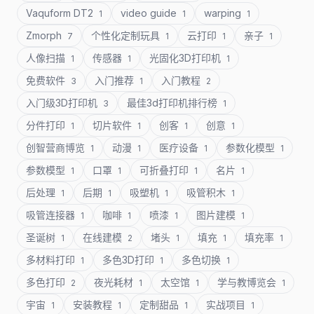
Vaquform DT2
video guide
warping
1
1
1
Zmorph
个性化定制玩具
云打印
亲子
7
1
1
1
人像扫描
传感器
光固化3D打印机
1
1
1
免费软件
入门推荐
入门教程
3
1
2
入门级3D打印机
最佳3d打印机排行榜
3
1
分件打印
切片软件
创客
创意
1
1
1
1
创智营商博览
动漫
医疗设备
参数化模型
1
1
1
1
参数模型
口罩
可折叠打印
名片
1
1
1
1
后处理
后期
吸塑机
吸管积木
1
1
1
1
吸管连接器
咖啡
喷漆
图片建模
1
1
1
1
圣诞树
在线建模
堵头
填充
填充率
1
2
1
1
1
多材料打印
多色3D打印
多色切换
1
1
1
多色打印
夜光耗材
太空馆
学与教博览会
2
1
1
1
宇宙
安装教程
定制甜品
实战项目
1
1
1
1