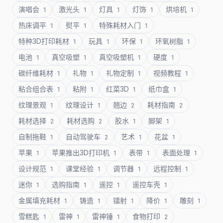
演唱会
激光头
灯具
灯饰
烘培机
1
1
1
1
1
热床调平
熨平
特殊耗材入门
1
1
1
特种3D打印耗材
玩具
环保
环氧树脂
1
1
1
1
电池
真空吸塑
真空吸塑机
硬度
1
1
1
1
碳纤维耗材
礼物
礼物定制
视频教程
1
1
1
1
粘合组合表
粘附
红菜3D
纸巾盒
1
1
1
1
纹理景观
纹理设计
翘边
耗材指南
1
1
2
2
耗材选择
耗材选购
胶水
脚架
2
2
1
1
自制拖鞋
自动驾驶车
艺术
花盆
1
2
1
1
苹果
苹果推出3D打印机
表带
表面处理
1
1
1
1
设计规范
课堂经验
调节器
远程控制
1
1
1
1
迷你
选购指南
遥控
遥控车壳
1
1
1
1
金属填充耗材
铸造
镭射
降价
雕刻
1
1
1
1
1
雪糕匙
雷神
雷神锤
食物打印
1
1
1
2