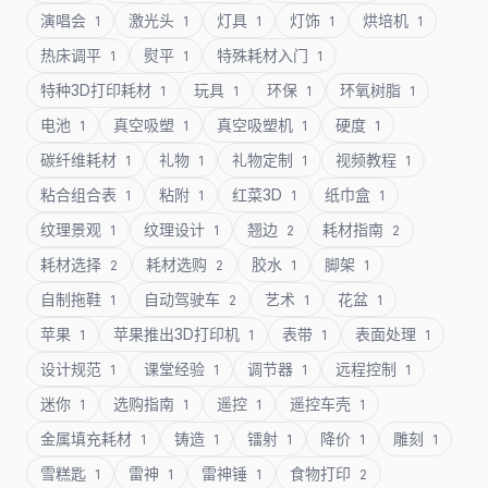
演唱会
激光头
灯具
灯饰
烘培机
1
1
1
1
1
热床调平
熨平
特殊耗材入门
1
1
1
特种3D打印耗材
玩具
环保
环氧树脂
1
1
1
1
电池
真空吸塑
真空吸塑机
硬度
1
1
1
1
碳纤维耗材
礼物
礼物定制
视频教程
1
1
1
1
粘合组合表
粘附
红菜3D
纸巾盒
1
1
1
1
纹理景观
纹理设计
翘边
耗材指南
1
1
2
2
耗材选择
耗材选购
胶水
脚架
2
2
1
1
自制拖鞋
自动驾驶车
艺术
花盆
1
2
1
1
苹果
苹果推出3D打印机
表带
表面处理
1
1
1
1
设计规范
课堂经验
调节器
远程控制
1
1
1
1
迷你
选购指南
遥控
遥控车壳
1
1
1
1
金属填充耗材
铸造
镭射
降价
雕刻
1
1
1
1
1
雪糕匙
雷神
雷神锤
食物打印
1
1
1
2