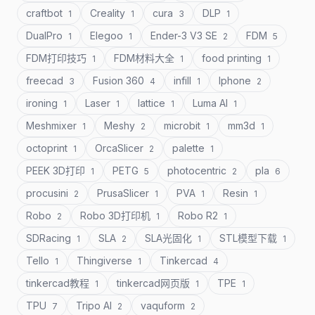
craftbot
Creality
cura
DLP
1
1
3
1
DualPro
Elegoo
Ender-3 V3 SE
FDM
1
1
2
5
FDM打印技巧
FDM材料大全
food printing
1
1
1
freecad
Fusion 360
infill
Iphone
3
4
1
2
ironing
Laser
lattice
Luma AI
1
1
1
1
Meshmixer
Meshy
microbit
mm3d
1
2
1
1
octoprint
OrcaSlicer
palette
1
2
1
PEEK 3D打印
PETG
photocentric
pla
1
5
2
6
procusini
PrusaSlicer
PVA
Resin
2
1
1
1
Robo
Robo 3D打印机
Robo R2
2
1
1
SDRacing
SLA
SLA光固化
STL模型下载
1
2
1
1
Tello
Thingiverse
Tinkercad
1
1
4
tinkercad教程
tinkercad网页版
TPE
1
1
1
TPU
Tripo AI
vaquform
7
2
2