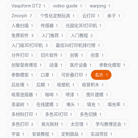
Vaquform DT2
video guide
warping
1
1
1
Zmorph
个性化定制玩具
云打印
亲子
7
1
1
1
人像扫描
传感器
光固化3D打印机
1
1
1
免费软件
入门推荐
入门教程
3
1
2
入门级3D打印机
最佳3d打印机排行榜
3
1
分件打印
切片软件
创客
创意
1
1
1
1
创智营商博览
动漫
医疗设备
参数化模型
1
1
1
1
参数模型
口罩
可折叠打印
名片
1
1
1
1
后处理
后期
吸塑机
吸管积木
1
1
1
1
吸管连接器
咖啡
喷漆
图片建模
1
1
1
1
圣诞树
在线建模
堵头
填充
填充率
1
2
1
1
1
多材料打印
多色3D打印
多色切换
1
1
1
多色打印
夜光耗材
太空馆
学与教博览会
2
1
1
1
宇宙
安装教程
定制甜品
实战项目
1
1
1
1