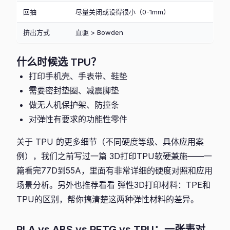
回抽
尽量关闭或设得很小（0-1mm）
挤出方式
直驱 > Bowden
什么时候选 TPU？
打印手机壳、手表带、鞋垫
需要密封垫圈、减震脚垫
做无人机保护架、防撞条
对弹性有要求的功能性零件
关于 TPU 的更多细节（不同硬度等级、具体应用案
例），我们之前写过一篇 3D打印TPU软硬兼施——一
篇看完77D到55A，里面有非常详细的硬度对照和应用
场景分析。另外也推荐看看 弹性3D打印材料：TPE和
TPU的区别，帮你搞清楚这两种弹性材料的差异。
PLA vs ABS vs PETG vs TPU：一张表对