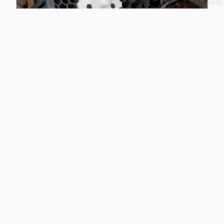
v13992
3D打印学堂
弹性3D打印材料: TPE和TPU的区别
2020/12/20
关于红菜3D
红菜3D(广州虹菜科技有限公司)扎根于广州，放眼世界，目标是
把近年在世界各地兴起的创客文化融入本土。我们除了致力发掘
最新最先进的科技产品外，更重要的是为客户提供全面的咨询及
支持服务。