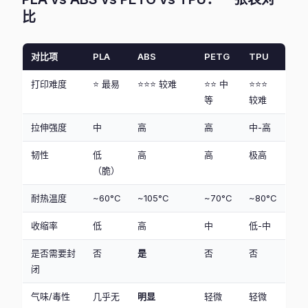
比
对比项
PLA
ABS
PETG
TPU
打印难度
⭐ 最易
⭐⭐⭐ 较难
⭐⭐ 中
⭐⭐⭐
等
较难
拉伸强度
中
高
高
中-高
韧性
低
高
高
极高
（脆）
耐热温度
~60°C
~105°C
~70°C
~80°C
收缩率
低
高
中
低-中
是否需要封
否
是
否
否
闭
气味/毒性
几乎无
明显
轻微
轻微