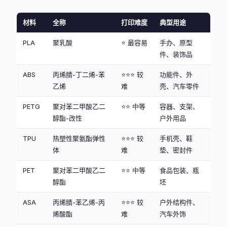
材料
全称
打印难度
典型用途
PLA
聚乳酸
⭐ 最容易
手办、原型
件、装饰品
ABS
丙烯腈-丁二烯-苯
⭐⭐⭐ 较
功能件、外
乙烯
难
壳、汽车零件
PETG
聚对苯二甲酸乙二
⭐⭐ 中等
容器、支架、
醇酯-改性
户外用品
TPU
热塑性聚氨酯弹性
⭐⭐⭐ 较
手机壳、鞋
体
难
垫、密封件
PET
聚对苯二甲酸乙二
⭐⭐ 中等
食品包装、瓶
醇酯
坯
ASA
丙烯腈-苯乙烯-丙
⭐⭐⭐ 较
户外结构件、
烯酸酯
难
汽车外饰