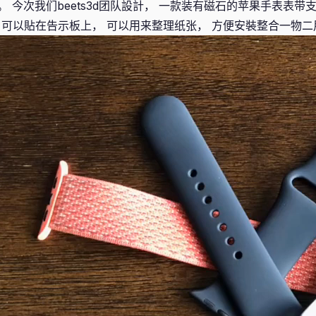
 今次我们beets3d团队設計， 一款装有磁石的苹果手表表带支架
older） 可以貼在告示板上， 可以用来整理纸张， 方便安裝整合一物