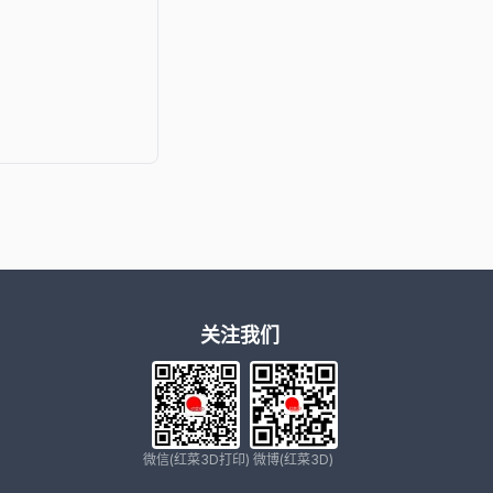
关注我们
微信(红菜3D打印)
微博(红菜3D)