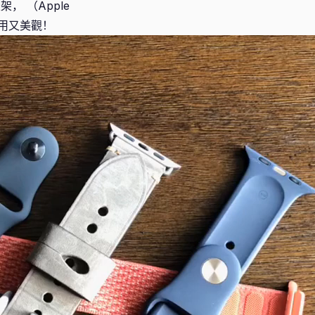
， （Apple
二用又美觀！