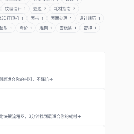
纹理设计
翘边
耗材指南
1
2
2
出3D打印机
表带
表面处理
设计规范
1
1
1
1
镭射
降价
雕刻
雪糕匙
雷神
1
1
1
1
1
钟找到最适合你的材料，不踩坑→
定。附决策流程图，3分钟找到最适合你的耗材→