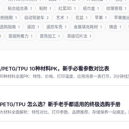
粘合组合表
粘附
红菜3D
纸巾盒
纹理景观
1
1
1
1
1
1
自制拖鞋
自动驾驶车
艺术
花盆
苹果
苹果推
1
2
1
1
1
选购指南
遥控
遥控车壳
金属填充耗材
铸造
1
1
1
1
1
首层附着力
首饰加工
高级切片法
1
1
1
1
/PETG/TPU 10种材料PK，新手必看参数对比表
/TPU等10种材料全面PK：特性、价格、打印温度、应用场景一表打尽，3分
BS/PETG/TPU 怎么选？新手老手都适用的终极选购手册
G/TPU四大材料全面解析：特性对比、打印参数、品牌推荐、存储保养一站搞