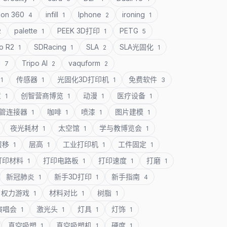
ion 360
infill
Iphone
ironing
4
1
2
1
palette
PEEK 3D打印
PETG
2
1
1
5
o R2
SDRacing
SLA
SLA光固化
1
1
2
1
U
Tripo AI
vaquform
7
2
2
传感器
光固化3D打印机
免费软件
1
1
1
3
意
创智营商博览
动漫
医疗设备
1
1
1
1
管连接器
咖啡
喷漆
图片建模
1
1
1
1
夜光耗材
太空馆
学与教博览会
1
1
1
层移
层高
工业打印机
工件固定
1
1
1
1
打印材料
打印电路板
打印速度
打磨
1
1
1
1
新冠肺炎
新手3D打印
新手指南
1
1
4
权力游戏
材料对比
树脂
1
1
1
演唱会
激光头
灯具
灯饰
1
1
1
1
真空吸塑
真空吸塑机
硬度
1
1
1