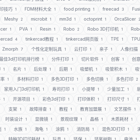
打印技巧
FDM材料大全
food printing
freecad
Fus
1
1
1
3
Meshy
microbit
mm3d
octoprint
OrcaSlicer
2
1
1
1
icer
PVA
Resin
Robo
Robo 3D打印机
Rob
1
1
1
2
1
kercad
tinkercad教程
tinkercad网页版
TPE
TP
4
1
1
1
Zmorph
个性化定制玩具
云打印
亲子
人像扫描
7
1
1
1
最佳3d打印机排行榜
分件打印
切片软件
创客
创
1
1
1
1
印
名片
后处理
后期
吸塑机
吸管积木
吸
1
1
1
1
1
1
充率
多材料打印
多色3D打印
多色切换
多色打印
1
1
1
1
2
家用入门3d打印机
寿司打印
小提琴
少量加工
1
1
1
1
件
开源项目
彩色3d打印
打印体积
打印尺寸
1
1
1
1
1
支架
故障排查
教程
教育加盟展
文艺摆件
1
1
1
1
1
1
时装设计
显微镜
景观纹理
晶格
木质耗材
1
1
1
1
1
壳
水族
海龟
涂鸦
消防局
混色3D打印
1
1
1
1
1
1
特种3D打印耗材
玩具
环保
环氧树脂
电池
1
1
1
1
1
1