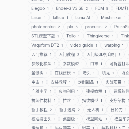
Elegoo
Ender-3 V3 SE
FDM
FDM
1
2
5
Laser
lattice
Luma AI
Meshmixer
1
1
1
1
photocentric
pla
procusini
PrusaSl
2
6
2
STL模型下载
Tello
Thingiverse
Tin
1
1
1
Vaquform DT2
video guide
warping
1
1
1
入门推荐
入门教程
入门级3D打印机
1
2
3
参数化模型
参数模型
口罩
可折叠打
1
1
1
圣诞树
在线建模
堵头
填充
填
1
2
1
1
宇宙
安装教程
定制甜品
实战项目
1
1
1
1
广雅中学
废物利用
建模教程
建模软
1
1
1
抗菌性材料
拉丝
指纹模型
支撑结构
1
1
1
新手教程
新手选购
无人机
日轮刀
2
2
1
1
校准挤出头
桌面级
模型网站
模型车
1
1
3
烘培机
热床调平
熨平
特殊耗材入门
1
1
1