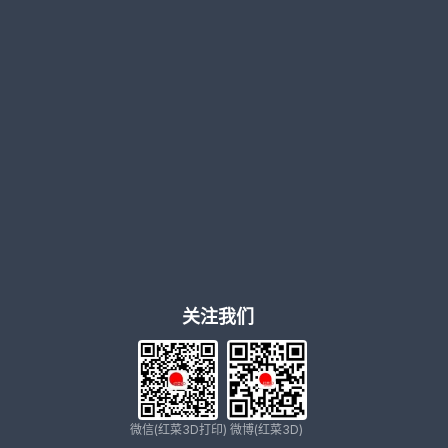
关注我们
微信(红菜3D打印)
微博(红菜3D)