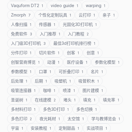
Vaquform DT2
video guide
warping
1
1
1
Zmorph
个性化定制玩具
云打印
亲子
7
1
1
1
人像扫描
传感器
光固化3D打印机
1
1
1
免费软件
入门推荐
入门教程
3
1
2
入门级3D打印机
最佳3d打印机排行榜
3
1
分件打印
切片软件
创客
创意
1
1
1
1
创智营商博览
动漫
医疗设备
参数化模型
1
1
1
1
参数模型
口罩
可折叠打印
名片
1
1
1
1
后处理
后期
吸塑机
吸管积木
1
1
1
1
吸管连接器
咖啡
喷漆
图片建模
1
1
1
1
圣诞树
在线建模
堵头
填充
填充率
1
2
1
1
1
多材料打印
多色3D打印
多色切换
1
1
1
多色打印
夜光耗材
太空馆
学与教博览会
2
1
1
1
宇宙
安装教程
定制甜品
实战项目
1
1
1
1