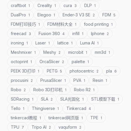
craftbot
Creality
cura
DLP
1
1
3
1
DualPro
Elegoo
Ender-3 V3 SE
FDM
1
1
2
5
FDM打印技巧
FDM材料大全
food printing
1
1
1
freecad
Fusion 360
infill
Iphone
3
4
1
2
ironing
Laser
lattice
Luma AI
1
1
1
1
Meshmixer
Meshy
microbit
mm3d
1
2
1
1
octoprint
OrcaSlicer
palette
1
2
1
PEEK 3D打印
PETG
photocentric
pla
1
5
2
6
procusini
PrusaSlicer
PVA
Resin
2
1
1
1
Robo
Robo 3D打印机
Robo R2
2
1
1
SDRacing
SLA
SLA光固化
STL模型下载
1
2
1
1
Tello
Thingiverse
Tinkercad
1
1
4
tinkercad教程
tinkercad网页版
TPE
1
1
1
TPU
Tripo AI
vaquform
7
2
2