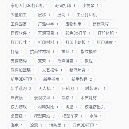
家用入门3d打印机
寿司打印
小提琴
1
1
1
少量加工
层移
层高
工业打印机
1
1
1
1
工件固定
广雅中学
废物利用
建模教程
1
1
1
1
建模软件
开源项目
彩色3d打印
打印体积
1
1
1
1
打印尺寸
打印材料
打印电路板
打印速度
1
1
1
1
打磨
抗菌性材料
拉丝
指纹模型
1
1
1
1
支撑结构
支架
故障排查
教程
1
1
1
1
教育加盟展
文艺摆件
新冠肺炎
1
1
1
新手3D打印
新手指南
新手教程
1
4
2
新手选购
无人机
日轮刀
时装设计
2
1
1
1
显微镜
景观纹理
晶格
木质耗材
1
1
1
1
权力游戏
材料对比
树脂
校准挤出头
1
1
1
1
桌面级
模型网站
模型车壳
水族
1
3
1
1
海龟
涂鸦
消防局
混色3D打印
1
1
1
1