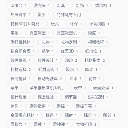
演唱会
激光头
灯具
灯饰
烘培机
1
1
1
1
1
热床调平
熨平
特殊耗材入门
1
1
1
特种3D打印耗材
玩具
环保
环氧树脂
1
1
1
1
电池
真空吸塑
真空吸塑机
硬度
1
1
1
1
碳纤维耗材
礼物
礼物定制
视频教程
1
1
1
1
粘合组合表
粘附
红菜3D
纸巾盒
1
1
1
1
纹理景观
纹理设计
翘边
耗材指南
1
1
2
2
耗材选择
耗材选购
胶水
脚架
2
2
1
1
自制拖鞋
自动驾驶车
艺术
花盆
1
2
1
1
苹果
苹果推出3D打印机
表带
表面处理
1
1
1
1
设计规范
课堂经验
调节器
远程控制
1
1
1
1
迷你
选购指南
遥控
遥控车壳
1
1
1
1
金属填充耗材
铸造
镭射
降价
雕刻
1
1
1
1
1
雪糕匙
雷神
雷神锤
食物打印
1
1
1
2