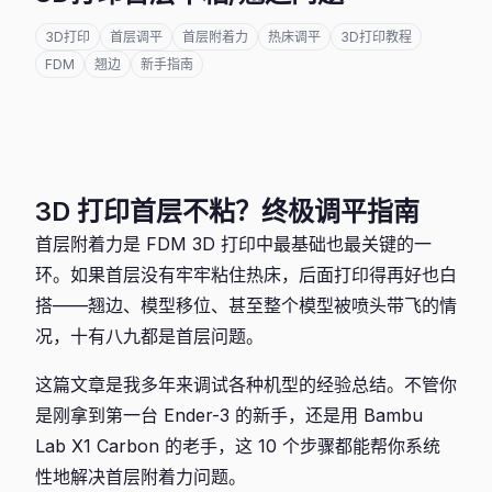
3D打印
首层调平
首层附着力
热床调平
3D打印教程
FDM
翘边
新手指南
3D 打印首层不粘？终极调平指南
首层附着力是 FDM 3D 打印中最基础也最关键的一
环。如果首层没有牢牢粘住热床，后面打印得再好也白
搭——翘边、模型移位、甚至整个模型被喷头带飞的情
况，十有八九都是首层问题。
这篇文章是我多年来调试各种机型的经验总结。不管你
是刚拿到第一台 Ender-3 的新手，还是用 Bambu
Lab X1 Carbon 的老手，这 10 个步骤都能帮你系统
性地解决首层附着力问题。