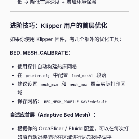
低 → 降低首层速度 + 增加环境保温
进阶技巧：Klipper 用户的首层优化
如果你使用 Klipper 固件，有几个额外的优化工具：
BED_MESH_CALIBRATE：
使用探针自动构建热床网格
在
中配置
段落
printer.cfg
[bed_mesh]
建议设置
和
覆盖实际打印区
mesh_min
mesh_max
域
保存网格：
BED_MESH_PROFILE SAVE=default
自适应首层（Adaptive Bed Mesh）：
根据你的 OrcaSlicer / Fluidd 配置，可以在每次打
印前自动对模型所在区域进行局部网格调平