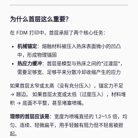
为什么首层这么重要？
在 FDM 打印中，首层承担了两个核心任务：
机械锚定
：熔融材料被压入热床表面微小的凹凸
中，形成物理锚固
热应力缓冲
：首层是模型与热床之间的”过渡层”，
需要足够宽、足够平来分散冷却收缩产生的应力
如果首层太窄或太高（没有充分压入），锚定力不足
→ 翘边。 如果首层太宽或太低（过度压入），材料堆
积 → 底面不平整，甚至堵塞喷嘴。
理想的首层应该是
：宽度为喷嘴直径的 1.2~1.5 倍，均
匀、连续、轻微扁平，用手轻触有阻力但不轻易被掀
起。