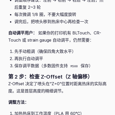
调整顺序建议：左前 → 右前 → 右后 → 左后，然
后重复 2~3 轮
每次微调 1/8 圈，不要大幅度旋转
调完后，把喷头移到热床中心再检查一次
自动调平用户：
如果你的打印机有 BLTouch、CR-
Touch 或 strain gauge 自动调平，仍然需要：
先手动粗调（确保四角大致水平）
再执行自动调平
保存调平数据（多数固件支持
保存）
M500
第 2 步：检查 Z-Offset（Z 轴偏移）
Z-Offset 决定了喷头在”Z=0”位置时距离热床的实际高
度。这是首层高度的精细调节。
调整方法：
加热热床到工作温度（PLA 用 60°C）