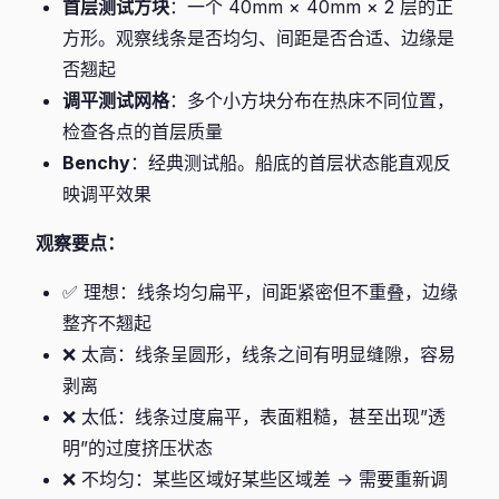
首层测试方块
：一个 40mm × 40mm × 2 层的正
方形。观察线条是否均匀、间距是否合适、边缘是
否翘起
调平测试网格
：多个小方块分布在热床不同位置，
检查各点的首层质量
Benchy
：经典测试船。船底的首层状态能直观反
映调平效果
观察要点：
✅ 理想：线条均匀扁平，间距紧密但不重叠，边缘
整齐不翘起
❌ 太高：线条呈圆形，线条之间有明显缝隙，容易
剥离
❌ 太低：线条过度扁平，表面粗糙，甚至出现”透
明”的过度挤压状态
❌ 不均匀：某些区域好某些区域差 → 需要重新调