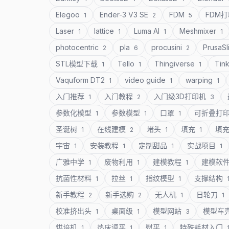
Elegoo
Ender-3 V3 SE
FDM
FDM
1
2
5
Laser
lattice
Luma AI
Meshmixer
1
1
1
1
photocentric
pla
procusini
PrusaSl
2
6
2
STL模型下载
Tello
Thingiverse
Tin
1
1
1
Vaquform DT2
video guide
warping
1
1
1
入门推荐
入门教程
入门级3D打印机
1
2
3
参数化模型
参数模型
口罩
可折叠打
1
1
1
圣诞树
在线建模
堵头
填充
填
1
2
1
1
宇宙
安装教程
定制甜品
实战项目
1
1
1
1
广雅中学
废物利用
建模教程
建模软
1
1
1
抗菌性材料
拉丝
指纹模型
支撑结构
1
1
1
新手教程
新手选购
无人机
日轮刀
2
2
1
1
校准挤出头
桌面级
模型网站
模型车
1
1
3
烘培机
热床调平
熨平
特殊耗材入门
1
1
1