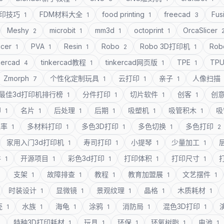
打印技巧
FDM材料大全
food printing
freecad
Fus
1
1
1
3
Meshy
microbit
mm3d
octoprint
OrcaSlicer
2
1
1
1
icer
PVA
Resin
Robo
Robo 3D打印机
Rob
1
1
1
2
1
kercad
tinkercad教程
tinkercad网页版
TPE
TP
4
1
1
1
Zmorph
个性化定制玩具
云打印
亲子
人像扫描
7
1
1
1
最佳3d打印机排行榜
分件打印
切片软件
创客
创
1
1
1
1
印
名片
后处理
后期
吸塑机
吸管积木
吸
1
1
1
1
1
1
充率
多材料打印
多色3D打印
多色切换
多色打印
1
1
1
1
2
家用入门3d打印机
寿司打印
小提琴
少量加工
1
1
1
1
件
开源项目
彩色3d打印
打印体积
打印尺寸
1
1
1
1
1
支架
故障排查
教程
教育加盟展
文艺摆件
1
1
1
1
1
1
时装设计
显微镜
景观纹理
晶格
木质耗材
1
1
1
1
1
壳
水族
海龟
涂鸦
消防局
混色3D打印
1
1
1
1
1
1
特种3D打印耗材
玩具
环保
环氧树脂
电池
1
1
1
1
1
1