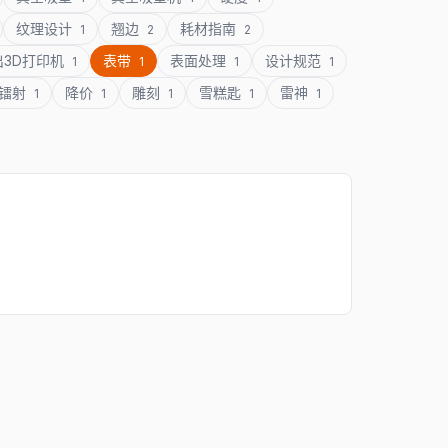
纹理设计
翘边
耗材指南
1
2
2
出3D打印机
表带
表面处理
设计规范
1
1
1
1
镭射
降价
雕刻
雪糕匙
雷神
1
1
1
1
1