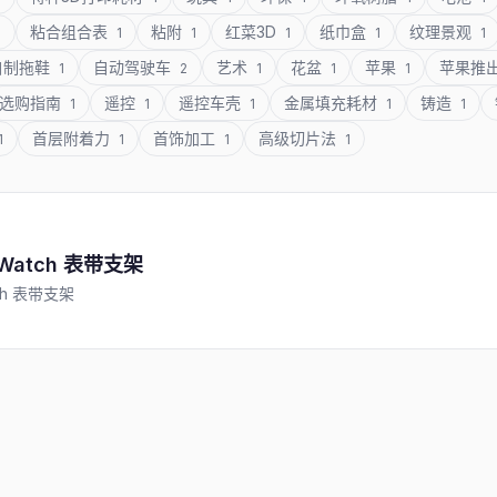
粘合组合表
粘附
红菜3D
纸巾盒
纹理景观
1
1
1
1
1
1
自制拖鞋
自动驾驶车
艺术
花盆
苹果
苹果推
1
2
1
1
1
选购指南
遥控
遥控车壳
金属填充耗材
铸造
1
1
1
1
1
首层附着力
首饰加工
高级切片法
1
1
1
1
 Watch 表带支架
tch 表带支架