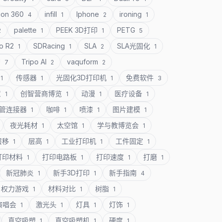
ion 360
infill
Iphone
ironing
4
1
2
1
palette
PEEK 3D打印
PETG
2
1
1
5
o R2
SDRacing
SLA
SLA光固化
1
1
2
1
U
Tripo AI
vaquform
7
2
2
传感器
光固化3D打印机
免费软件
1
1
1
3
意
创智营商博览
动漫
医疗设备
1
1
1
1
管连接器
咖啡
喷漆
图片建模
1
1
1
1
夜光耗材
太空馆
学与教博览会
1
1
1
层移
层高
工业打印机
工件固定
1
1
1
1
打印材料
打印电路板
打印速度
打磨
1
1
1
1
新冠肺炎
新手3D打印
新手指南
1
1
4
权力游戏
材料对比
树脂
1
1
1
演唱会
激光头
灯具
灯饰
1
1
1
1
真空吸塑
真空吸塑机
硬度
1
1
1