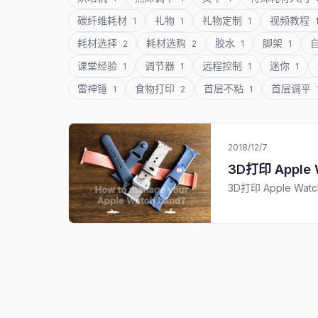
碳纤维耗材
礼物
礼物定制
视频教程
1
1
1
耗材选择
耗材选购
胶水
脚架
2
2
1
1
课堂经验
调节器
远程控制
迷你
1
1
1
1
雷神锤
食物打印
首层不粘
首层调平
1
2
1
2018/12/7
3D打印 Apple
3D打印 Apple Wa