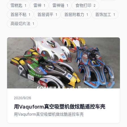
雪糕匙
雷神
雷神锤
食物打印
1
1
1
2
首层不粘
首层调平
首层附着力
首饰加工
1
1
1
1
高级切片法
1
2020/9/26
用Vaquform真空吸塑机做炫酷遥控车壳
用Vaquform真空吸塑机做炫酷遥控车壳