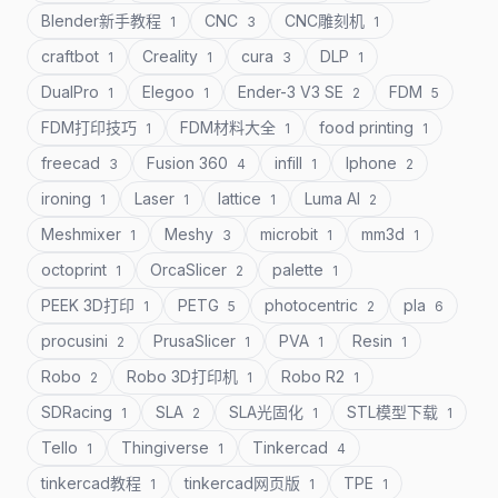
Blender新手教程
CNC
CNC雕刻机
1
3
1
craftbot
Creality
cura
DLP
1
1
3
1
DualPro
Elegoo
Ender-3 V3 SE
FDM
1
1
2
5
FDM打印技巧
FDM材料大全
food printing
1
1
1
freecad
Fusion 360
infill
Iphone
3
4
1
2
ironing
Laser
lattice
Luma AI
1
1
1
2
Meshmixer
Meshy
microbit
mm3d
1
3
1
1
octoprint
OrcaSlicer
palette
1
2
1
PEEK 3D打印
PETG
photocentric
pla
1
5
2
6
procusini
PrusaSlicer
PVA
Resin
2
1
1
1
Robo
Robo 3D打印机
Robo R2
2
1
1
SDRacing
SLA
SLA光固化
STL模型下载
1
2
1
1
Tello
Thingiverse
Tinkercad
1
1
4
tinkercad教程
tinkercad网页版
TPE
1
1
1