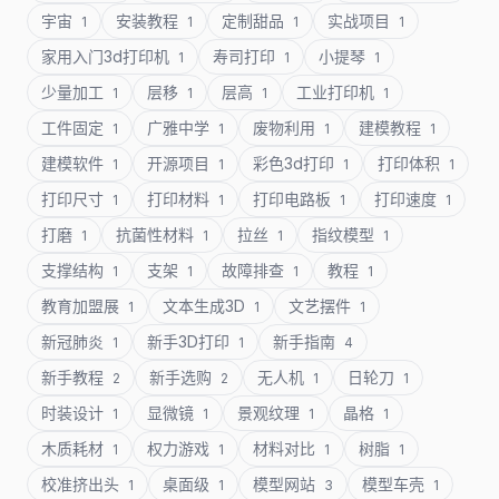
宇宙
安装教程
定制甜品
实战项目
1
1
1
1
家用入门3d打印机
寿司打印
小提琴
1
1
1
少量加工
层移
层高
工业打印机
1
1
1
1
工件固定
广雅中学
废物利用
建模教程
1
1
1
1
建模软件
开源项目
彩色3d打印
打印体积
1
1
1
1
打印尺寸
打印材料
打印电路板
打印速度
1
1
1
1
打磨
抗菌性材料
拉丝
指纹模型
1
1
1
1
支撑结构
支架
故障排查
教程
1
1
1
1
教育加盟展
文本生成3D
文艺摆件
1
1
1
新冠肺炎
新手3D打印
新手指南
1
1
4
新手教程
新手选购
无人机
日轮刀
2
2
1
1
时装设计
显微镜
景观纹理
晶格
1
1
1
1
木质耗材
权力游戏
材料对比
树脂
1
1
1
1
校准挤出头
桌面级
模型网站
模型车壳
1
1
3
1