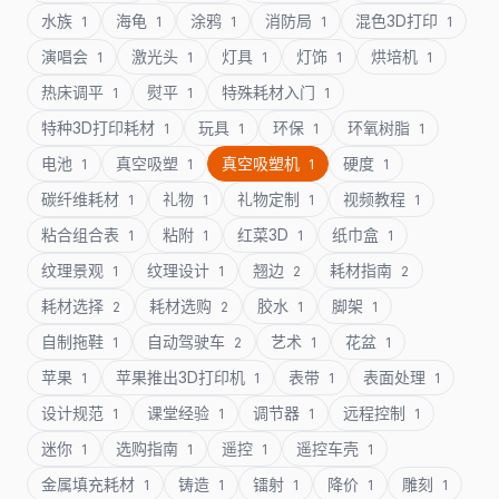
水族
海龟
涂鸦
消防局
混色3D打印
1
1
1
1
1
演唱会
激光头
灯具
灯饰
烘培机
1
1
1
1
1
热床调平
熨平
特殊耗材入门
1
1
1
特种3D打印耗材
玩具
环保
环氧树脂
1
1
1
1
电池
真空吸塑
真空吸塑机
硬度
1
1
1
1
碳纤维耗材
礼物
礼物定制
视频教程
1
1
1
1
粘合组合表
粘附
红菜3D
纸巾盒
1
1
1
1
纹理景观
纹理设计
翘边
耗材指南
1
1
2
2
耗材选择
耗材选购
胶水
脚架
2
2
1
1
自制拖鞋
自动驾驶车
艺术
花盆
1
2
1
1
苹果
苹果推出3D打印机
表带
表面处理
1
1
1
1
设计规范
课堂经验
调节器
远程控制
1
1
1
1
迷你
选购指南
遥控
遥控车壳
1
1
1
1
金属填充耗材
铸造
镭射
降价
雕刻
1
1
1
1
1