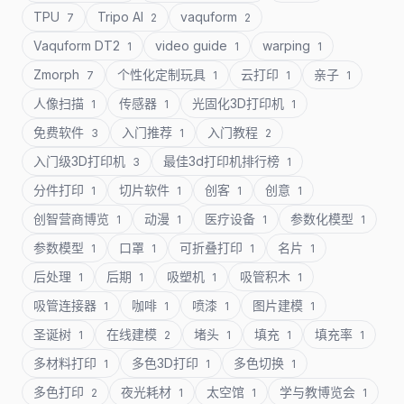
TPU
Tripo AI
vaquform
7
2
2
Vaquform DT2
video guide
warping
1
1
1
Zmorph
个性化定制玩具
云打印
亲子
7
1
1
1
人像扫描
传感器
光固化3D打印机
1
1
1
免费软件
入门推荐
入门教程
3
1
2
入门级3D打印机
最佳3d打印机排行榜
3
1
分件打印
切片软件
创客
创意
1
1
1
1
创智营商博览
动漫
医疗设备
参数化模型
1
1
1
1
参数模型
口罩
可折叠打印
名片
1
1
1
1
后处理
后期
吸塑机
吸管积木
1
1
1
1
吸管连接器
咖啡
喷漆
图片建模
1
1
1
1
圣诞树
在线建模
堵头
填充
填充率
1
2
1
1
1
多材料打印
多色3D打印
多色切换
1
1
1
多色打印
夜光耗材
太空馆
学与教博览会
2
1
1
1