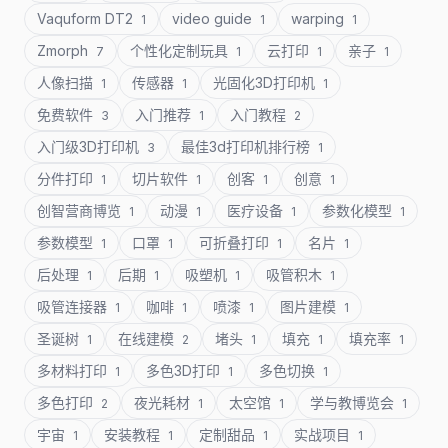
Vaquform DT2
video guide
warping
1
1
1
Zmorph
个性化定制玩具
云打印
亲子
7
1
1
1
人像扫描
传感器
光固化3D打印机
1
1
1
免费软件
入门推荐
入门教程
3
1
2
入门级3D打印机
最佳3d打印机排行榜
3
1
分件打印
切片软件
创客
创意
1
1
1
1
创智营商博览
动漫
医疗设备
参数化模型
1
1
1
1
参数模型
口罩
可折叠打印
名片
1
1
1
1
后处理
后期
吸塑机
吸管积木
1
1
1
1
吸管连接器
咖啡
喷漆
图片建模
1
1
1
1
圣诞树
在线建模
堵头
填充
填充率
1
2
1
1
1
多材料打印
多色3D打印
多色切换
1
1
1
多色打印
夜光耗材
太空馆
学与教博览会
2
1
1
1
宇宙
安装教程
定制甜品
实战项目
1
1
1
1