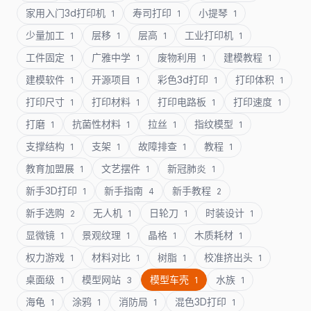
家用入门3d打印机
寿司打印
小提琴
1
1
1
少量加工
层移
层高
工业打印机
1
1
1
1
工件固定
广雅中学
废物利用
建模教程
1
1
1
1
建模软件
开源项目
彩色3d打印
打印体积
1
1
1
1
打印尺寸
打印材料
打印电路板
打印速度
1
1
1
1
打磨
抗菌性材料
拉丝
指纹模型
1
1
1
1
支撑结构
支架
故障排查
教程
1
1
1
1
教育加盟展
文艺摆件
新冠肺炎
1
1
1
新手3D打印
新手指南
新手教程
1
4
2
新手选购
无人机
日轮刀
时装设计
2
1
1
1
显微镜
景观纹理
晶格
木质耗材
1
1
1
1
权力游戏
材料对比
树脂
校准挤出头
1
1
1
1
桌面级
模型网站
模型车壳
水族
1
3
1
1
海龟
涂鸦
消防局
混色3D打印
1
1
1
1