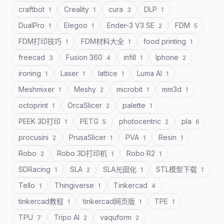
craftbot
Creality
cura
DLP
1
1
3
1
DualPro
Elegoo
Ender-3 V3 SE
FDM
1
1
2
5
FDM打印技巧
FDM材料大全
food printing
1
1
1
freecad
Fusion 360
infill
Iphone
3
4
1
2
ironing
Laser
lattice
Luma AI
1
1
1
1
Meshmixer
Meshy
microbit
mm3d
1
2
1
1
octoprint
OrcaSlicer
palette
1
2
1
PEEK 3D打印
PETG
photocentric
pla
1
5
2
6
procusini
PrusaSlicer
PVA
Resin
2
1
1
1
Robo
Robo 3D打印机
Robo R2
2
1
1
SDRacing
SLA
SLA光固化
STL模型下载
1
2
1
1
Tello
Thingiverse
Tinkercad
1
1
4
tinkercad教程
tinkercad网页版
TPE
1
1
1
TPU
Tripo AI
vaquform
7
2
2