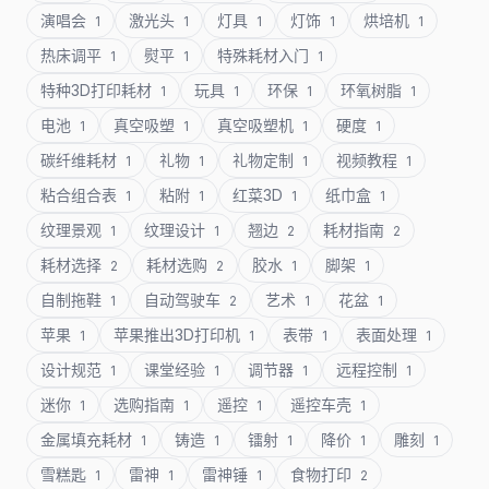
演唱会
激光头
灯具
灯饰
烘培机
1
1
1
1
1
热床调平
熨平
特殊耗材入门
1
1
1
特种3D打印耗材
玩具
环保
环氧树脂
1
1
1
1
电池
真空吸塑
真空吸塑机
硬度
1
1
1
1
碳纤维耗材
礼物
礼物定制
视频教程
1
1
1
1
粘合组合表
粘附
红菜3D
纸巾盒
1
1
1
1
纹理景观
纹理设计
翘边
耗材指南
1
1
2
2
耗材选择
耗材选购
胶水
脚架
2
2
1
1
自制拖鞋
自动驾驶车
艺术
花盆
1
2
1
1
苹果
苹果推出3D打印机
表带
表面处理
1
1
1
1
设计规范
课堂经验
调节器
远程控制
1
1
1
1
迷你
选购指南
遥控
遥控车壳
1
1
1
1
金属填充耗材
铸造
镭射
降价
雕刻
1
1
1
1
1
雪糕匙
雷神
雷神锤
食物打印
1
1
1
2