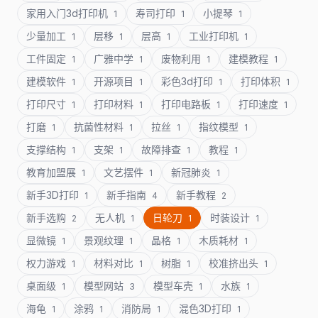
家用入门3d打印机
寿司打印
小提琴
1
1
1
少量加工
层移
层高
工业打印机
1
1
1
1
工件固定
广雅中学
废物利用
建模教程
1
1
1
1
建模软件
开源项目
彩色3d打印
打印体积
1
1
1
1
打印尺寸
打印材料
打印电路板
打印速度
1
1
1
1
打磨
抗菌性材料
拉丝
指纹模型
1
1
1
1
支撑结构
支架
故障排查
教程
1
1
1
1
教育加盟展
文艺摆件
新冠肺炎
1
1
1
新手3D打印
新手指南
新手教程
1
4
2
新手选购
无人机
日轮刀
时装设计
2
1
1
1
显微镜
景观纹理
晶格
木质耗材
1
1
1
1
权力游戏
材料对比
树脂
校准挤出头
1
1
1
1
桌面级
模型网站
模型车壳
水族
1
3
1
1
海龟
涂鸦
消防局
混色3D打印
1
1
1
1