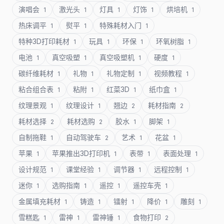
演唱会
激光头
灯具
灯饰
烘培机
1
1
1
1
1
热床调平
熨平
特殊耗材入门
1
1
1
特种3D打印耗材
玩具
环保
环氧树脂
1
1
1
1
电池
真空吸塑
真空吸塑机
硬度
1
1
1
1
碳纤维耗材
礼物
礼物定制
视频教程
1
1
1
1
粘合组合表
粘附
红菜3D
纸巾盒
1
1
1
1
纹理景观
纹理设计
翘边
耗材指南
1
1
2
2
耗材选择
耗材选购
胶水
脚架
2
2
1
1
自制拖鞋
自动驾驶车
艺术
花盆
1
2
1
1
苹果
苹果推出3D打印机
表带
表面处理
1
1
1
1
设计规范
课堂经验
调节器
远程控制
1
1
1
1
迷你
选购指南
遥控
遥控车壳
1
1
1
1
金属填充耗材
铸造
镭射
降价
雕刻
1
1
1
1
1
雪糕匙
雷神
雷神锤
食物打印
1
1
1
2