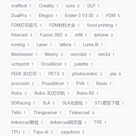
craftbot
Creality
cura
DLP
1
1
3
1
DualPro
Elegoo
Ender-3 V3 SE
FDM
1
1
2
5
FDM打印技巧
FDM材料大全
food printing
1
1
1
freecad
Fusion 360
infill
Iphone
3
4
1
2
ironing
Laser
lattice
Luma AI
1
1
1
1
Meshmixer
Meshy
microbit
mm3d
1
2
1
1
octoprint
OrcaSlicer
palette
1
2
1
PEEK 3D打印
PETG
photocentric
pla
1
5
2
6
procusini
PrusaSlicer
PVA
Resin
2
1
1
1
Robo
Robo 3D打印机
Robo R2
2
1
1
SDRacing
SLA
SLA光固化
STL模型下载
1
2
1
1
Tello
Thingiverse
Tinkercad
1
1
4
tinkercad教程
tinkercad网页版
TPE
1
1
1
TPU
Tripo AI
vaquform
7
2
2