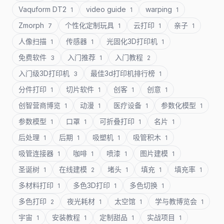
Vaquform DT2
video guide
warping
1
1
1
Zmorph
个性化定制玩具
云打印
亲子
7
1
1
1
人像扫描
传感器
光固化3D打印机
1
1
1
免费软件
入门推荐
入门教程
3
1
2
入门级3D打印机
最佳3d打印机排行榜
3
1
分件打印
切片软件
创客
创意
1
1
1
1
创智营商博览
动漫
医疗设备
参数化模型
1
1
1
1
参数模型
口罩
可折叠打印
名片
1
1
1
1
后处理
后期
吸塑机
吸管积木
1
1
1
1
吸管连接器
咖啡
喷漆
图片建模
1
1
1
1
圣诞树
在线建模
堵头
填充
填充率
1
2
1
1
1
多材料打印
多色3D打印
多色切换
1
1
1
多色打印
夜光耗材
太空馆
学与教博览会
2
1
1
1
宇宙
安装教程
定制甜品
实战项目
1
1
1
1