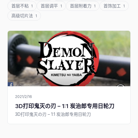
首层不粘
首层调平
首层附着力
首饰加工
1
1
1
1
高级切片法
1
2021/2/16
3D打印鬼灭の刃 – 1:1 炭治郎专用日轮刀
3D打印鬼灭の刃 – 1:1 炭治郎专用日轮刀