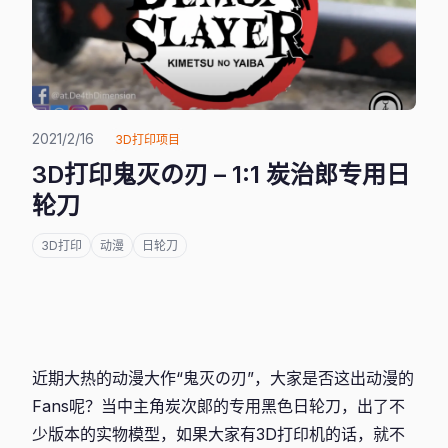
2021/2/16
3D打印项目
3D打印鬼灭の刃 – 1:1 炭治郎专用日
轮刀
3D打印
动漫
日轮刀
近期大热的动漫大作“鬼灭の刃”，大家是否这出动漫的
Fans呢？当中主角炭次郞的专用黑色日轮刀，出了不
少版本的实物模型，如果大家有3D打印机的话，就不