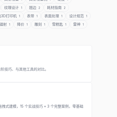
纹理设计
翘边
耗材指南
1
2
2
出3D打印机
表带
表面处理
设计规范
1
1
1
1
镭射
降价
雕刻
雪糕匙
雷神
1
1
1
1
1
作、进阶技巧、与其他工具的对比。
线拖拽式建模，15 个实战技巧 + 3 个完整案例，零基础