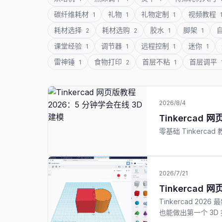
碳纤维耗材
礼物
礼物定制
视频教程
1
1
1
耗材选择
耗材选购
胶水
脚架
2
2
1
1
课堂经验
调节器
远程控制
迷你
1
1
1
1
雷神锤
食物打印
首层不粘
首层调平
1
2
1
2026/8/4
Tinkercad
零基础 Tinker
2026/7/21
Tinkercad
Tinkercad 2
也能做出第一个 3D