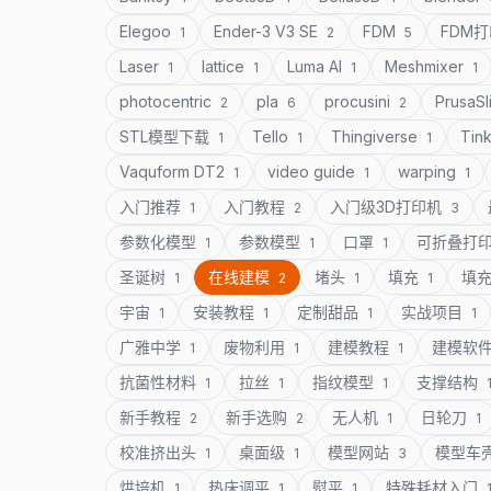
Elegoo
Ender-3 V3 SE
FDM
FDM
1
2
5
Laser
lattice
Luma AI
Meshmixer
1
1
1
1
photocentric
pla
procusini
PrusaSl
2
6
2
STL模型下载
Tello
Thingiverse
Tin
1
1
1
Vaquform DT2
video guide
warping
1
1
1
入门推荐
入门教程
入门级3D打印机
1
2
3
参数化模型
参数模型
口罩
可折叠打
1
1
1
圣诞树
在线建模
堵头
填充
填
1
2
1
1
宇宙
安装教程
定制甜品
实战项目
1
1
1
1
广雅中学
废物利用
建模教程
建模软
1
1
1
抗菌性材料
拉丝
指纹模型
支撑结构
1
1
1
新手教程
新手选购
无人机
日轮刀
2
2
1
1
校准挤出头
桌面级
模型网站
模型车
1
1
3
烘培机
热床调平
熨平
特殊耗材入门
1
1
1