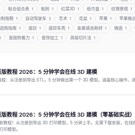
粘合组合表
粘附
红菜3D
纸巾盒
纹理景观
1
1
1
1
1
1
自制拖鞋
自动驾驶车
艺术
花盆
苹果
苹果推
1
2
1
1
1
选购指南
遥控
遥控车壳
金属填充耗材
铸造
1
1
1
1
1
首层附着力
首饰加工
高级切片法
1
1
1
1
 网页版教程 2026：5 分钟学会在线 3D 建模
cad 教程：从注册到导出 STL，5 分钟做出第一个 3D 模型。涵盖核心操
 网页版教程 2026：5 分钟学会在线 3D 建模（零基础实战）
026 最新教程！从注册到导出 3D 打印模型，5 分钟上手。无需下载安装，在
 打印模型。