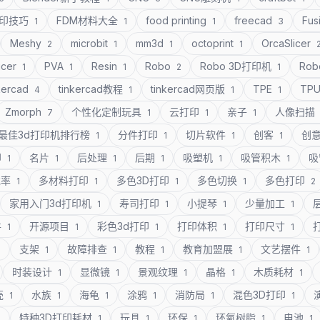
打印技巧
FDM材料大全
food printing
freecad
Fus
1
1
1
3
Meshy
microbit
mm3d
octoprint
OrcaSlicer
2
1
1
1
icer
PVA
Resin
Robo
Robo 3D打印机
Rob
1
1
1
2
1
kercad
tinkercad教程
tinkercad网页版
TPE
TP
4
1
1
1
Zmorph
个性化定制玩具
云打印
亲子
人像扫描
7
1
1
1
最佳3d打印机排行榜
分件打印
切片软件
创客
创
1
1
1
1
印
名片
后处理
后期
吸塑机
吸管积木
吸
1
1
1
1
1
1
充率
多材料打印
多色3D打印
多色切换
多色打印
1
1
1
1
2
家用入门3d打印机
寿司打印
小提琴
少量加工
1
1
1
1
件
开源项目
彩色3d打印
打印体积
打印尺寸
1
1
1
1
1
支架
故障排查
教程
教育加盟展
文艺摆件
1
1
1
1
1
1
时装设计
显微镜
景观纹理
晶格
木质耗材
1
1
1
1
1
壳
水族
海龟
涂鸦
消防局
混色3D打印
1
1
1
1
1
1
特种3D打印耗材
玩具
环保
环氧树脂
电池
1
1
1
1
1
1