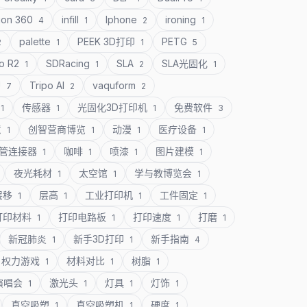
ion 360
infill
Iphone
ironing
4
1
2
1
palette
PEEK 3D打印
PETG
2
1
1
5
o R2
SDRacing
SLA
SLA光固化
1
1
2
1
U
Tripo AI
vaquform
7
2
2
传感器
光固化3D打印机
免费软件
1
1
1
3
意
创智营商博览
动漫
医疗设备
1
1
1
1
管连接器
咖啡
喷漆
图片建模
1
1
1
1
夜光耗材
太空馆
学与教博览会
1
1
1
层移
层高
工业打印机
工件固定
1
1
1
1
打印材料
打印电路板
打印速度
打磨
1
1
1
1
新冠肺炎
新手3D打印
新手指南
1
1
4
权力游戏
材料对比
树脂
1
1
1
演唱会
激光头
灯具
灯饰
1
1
1
1
真空吸塑
真空吸塑机
硬度
1
1
1