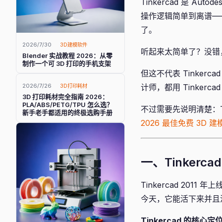
Tinkercad 是 Autod
操作逻辑简单到离谱—
了。
2026/7/30
3D建模软件
听起来太简单了？没错
Blender 实战教程 2026：从零
制作一个可 3D 打印的手机支架
但这不代表 Tinke
计师，都用 Tinker
2026/7/26
3D打印耗材
3D 打印耗材完全指南 2026：
PLA/ABS/PETG/TPU 怎么选？
不过需要先说明清楚：T
新手老手都适用的终极选购手册
2026 最佳免费 3D 
一、Tinkerc
Tinkercad 2011
今天，它能活下来并且
Tinkercad 的核心