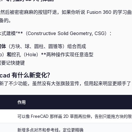
er 然后被密密麻麻的按钮吓退，如果你听说 Fusion 360 的学
准备的。
”**（Constructive Solid Geometry, CSG）：
何体
（方块、球、圆柱、圆锥等）组合而成
p）
和
挖孔（Hole）**两种操作实现任意造型
需要记快捷键
kercad 有什么新变化？
近悄悄更新了不少功能，虽然没有大张旗鼓宣传，但用起来明显更顺手了
作用
可以像 FreeCAD 那样画 2D 草图再拉伸，告别只能拖方块的
新增多点对齐和参考线，定位更精确