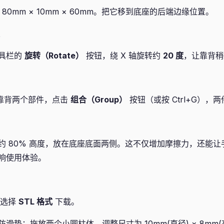
 80mm × 10mm × 60mm。把它移到底座的后端边缘位置。
具栏的
旋转（Rotate）
按钮，绕 X 轴旋转约
20 度
，让靠背稍
座和靠背两个部件，点击
组合（Group）
按钮（或按 Ctrl+G），
约 80% 高度，放在底座底面两侧。这不仅增加摩擦力，还能
响使用体验。
 选择
STL 格式
下载。
滑垫：拖放两个小圆柱体，调整尺寸为 10mm(直径) × 8mm