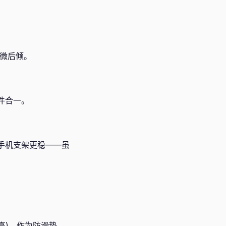
微后倾。
两件合一。
让手机支架更稳——虽
(高)，作为防滑垫。