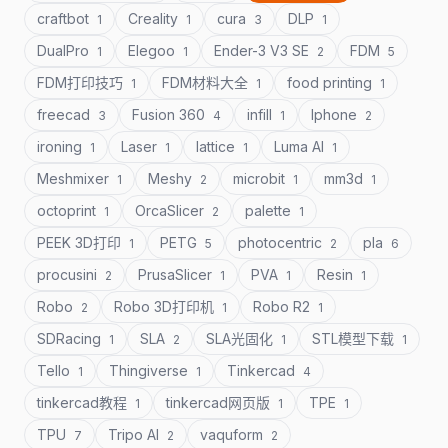
craftbot
Creality
cura
DLP
1
1
3
1
DualPro
Elegoo
Ender-3 V3 SE
FDM
1
1
2
5
FDM打印技巧
FDM材料大全
food printing
1
1
1
freecad
Fusion 360
infill
Iphone
3
4
1
2
ironing
Laser
lattice
Luma AI
1
1
1
1
Meshmixer
Meshy
microbit
mm3d
1
2
1
1
octoprint
OrcaSlicer
palette
1
2
1
PEEK 3D打印
PETG
photocentric
pla
1
5
2
6
procusini
PrusaSlicer
PVA
Resin
2
1
1
1
Robo
Robo 3D打印机
Robo R2
2
1
1
SDRacing
SLA
SLA光固化
STL模型下载
1
2
1
1
Tello
Thingiverse
Tinkercad
1
1
4
tinkercad教程
tinkercad网页版
TPE
1
1
1
TPU
Tripo AI
vaquform
7
2
2