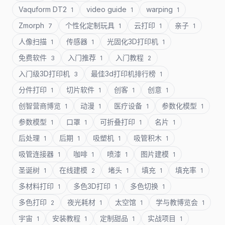
Vaquform DT2
video guide
warping
1
1
1
Zmorph
个性化定制玩具
云打印
亲子
7
1
1
1
人像扫描
传感器
光固化3D打印机
1
1
1
免费软件
入门推荐
入门教程
3
1
2
入门级3D打印机
最佳3d打印机排行榜
3
1
分件打印
切片软件
创客
创意
1
1
1
1
创智营商博览
动漫
医疗设备
参数化模型
1
1
1
1
参数模型
口罩
可折叠打印
名片
1
1
1
1
后处理
后期
吸塑机
吸管积木
1
1
1
1
吸管连接器
咖啡
喷漆
图片建模
1
1
1
1
圣诞树
在线建模
堵头
填充
填充率
1
2
1
1
1
多材料打印
多色3D打印
多色切换
1
1
1
多色打印
夜光耗材
太空馆
学与教博览会
2
1
1
1
宇宙
安装教程
定制甜品
实战项目
1
1
1
1