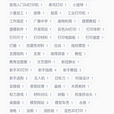
家用入门3d打印机
寿司打印
小提琴
1
1
1
少量加工
层移
层高
工业打印机
1
1
1
1
工件固定
广雅中学
废物利用
建模教程
1
1
1
1
建模软件
开源项目
彩色3d打印
打印体积
1
1
1
1
打印尺寸
打印材料
打印电路板
打印速度
1
1
1
1
打磨
抗菌性材料
拉丝
指纹模型
1
1
1
1
支撑结构
支架
故障排查
教程
1
1
1
1
教育加盟展
文艺摆件
新冠肺炎
1
1
1
新手3D打印
新手指南
新手教程
1
4
2
新手选购
无人机
日轮刀
时装设计
2
1
1
1
显微镜
景观纹理
晶格
木质耗材
1
1
1
1
权力游戏
材料对比
树脂
校准挤出头
1
1
1
1
桌面级
模型网站
模型车壳
水族
1
3
1
1
海龟
涂鸦
消防局
混色3D打印
1
1
1
1