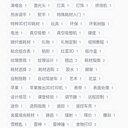
演唱会
激光头
灯具
灯饰
烘培机
1
1
1
1
1
热床调平
熨平
特殊耗材入门
1
1
1
特种3D打印耗材
玩具
环保
环氧树脂
1
1
1
1
电池
真空吸塑
真空吸塑机
硬度
1
1
1
1
碳纤维耗材
礼物
礼物定制
视频教程
1
1
1
1
粘合组合表
粘附
红菜3D
纸巾盒
1
1
1
1
纹理景观
纹理设计
翘边
耗材指南
1
1
2
2
耗材选择
耗材选购
胶水
脚架
2
2
1
1
自制拖鞋
自动驾驶车
艺术
花盆
1
2
1
1
苹果
苹果推出3D打印机
表带
表面处理
1
1
1
1
设计规范
课堂经验
调节器
远程控制
1
1
1
1
迷你
选购指南
遥控
遥控车壳
1
1
1
1
金属填充耗材
铸造
镭射
降价
雕刻
1
1
1
1
1
雪糕匙
雷神
雷神锤
食物打印
1
1
1
2