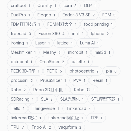
craftbot
Creality
cura
DLP
1
1
3
1
DualPro
Elegoo
Ender-3 V3 SE
FDM
1
1
2
5
FDM打印技巧
FDM材料大全
food printing
1
1
1
freecad
Fusion 360
infill
Iphone
3
4
1
2
ironing
Laser
lattice
Luma AI
1
1
1
1
Meshmixer
Meshy
microbit
mm3d
1
2
1
1
octoprint
OrcaSlicer
palette
1
2
1
PEEK 3D打印
PETG
photocentric
pla
1
5
2
6
procusini
PrusaSlicer
PVA
Resin
2
1
1
1
Robo
Robo 3D打印机
Robo R2
2
1
1
SDRacing
SLA
SLA光固化
STL模型下载
1
2
1
1
Tello
Thingiverse
Tinkercad
1
1
4
tinkercad教程
tinkercad网页版
TPE
1
1
1
TPU
Tripo AI
vaquform
7
2
2