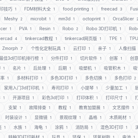
打印技巧
FDM材料大全
food printing
freecad
Fus
1
1
1
3
Meshy
microbit
mm3d
octoprint
OrcaSlicer
2
1
1
1
icer
PVA
Resin
Robo
Robo 3D打印机
Rob
1
1
1
2
1
kercad
tinkercad教程
tinkercad网页版
TPE
TP
4
1
1
1
Zmorph
个性化定制玩具
云打印
亲子
人像扫描
7
1
1
1
最佳3d打印机排行榜
分件打印
切片软件
创客
创
1
1
1
1
印
名片
后处理
后期
吸塑机
吸管积木
吸
1
1
1
1
1
1
充率
多材料打印
多色3D打印
多色切换
多色打印
1
1
1
1
2
家用入门3d打印机
寿司打印
小提琴
少量加工
1
1
1
1
件
开源项目
彩色3d打印
打印体积
打印尺寸
1
1
1
1
1
支架
故障排查
教程
教育加盟展
文艺摆件
1
1
1
1
1
1
时装设计
显微镜
景观纹理
晶格
木质耗材
1
1
1
1
1
壳
水族
海龟
涂鸦
消防局
混色3D打印
1
1
1
1
1
1
特种3D打印耗材
玩具
环保
环氧树脂
电池
1
1
1
1
1
1