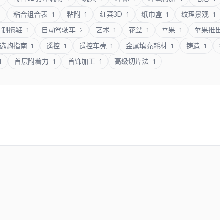
粘合组合表
粘附
红菜3D
纸巾盒
纹理景观
1
1
1
1
1
1
自制拖鞋
自动驾驶车
艺术
花盆
苹果
苹果推
1
2
1
1
1
选购指南
遥控
遥控车壳
金属填充耗材
铸造
1
1
1
1
1
首层附着力
首饰加工
高级切片法
1
1
1
1