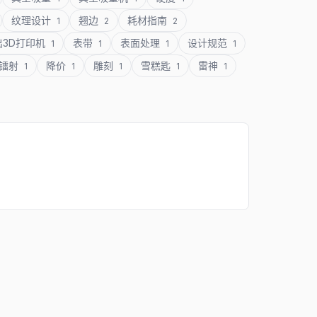
纹理设计
翘边
耗材指南
1
2
2
出3D打印机
表带
表面处理
设计规范
1
1
1
1
镭射
降价
雕刻
雪糕匙
雷神
1
1
1
1
1