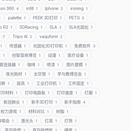
ion 360
infill
Iphone
ironing
4
1
2
1
palette
PEEK 3D打印
PETG
2
1
1
5
o R2
SDRacing
SLA
SLA光固化
1
1
2
1
U
Tripo AI
vaquform
7
2
2
传感器
光固化3D打印机
免费软件
1
1
1
3
意
创智营商博览
动漫
医疗设备
1
1
1
1
管连接器
咖啡
喷漆
图片建模
1
1
1
1
夜光耗材
太空馆
学与教博览会
1
1
1
层移
层高
工业打印机
工件固定
1
1
1
1
打印材料
打印电路板
打印速度
打磨
1
1
1
1
新冠肺炎
新手3D打印
新手指南
1
1
4
权力游戏
材料对比
树脂
1
1
1
演唱会
激光头
灯具
灯饰
1
1
1
1
真空吸塑
真空吸塑机
硬度
1
1
1