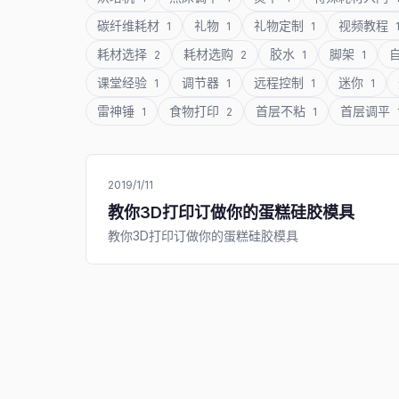
碳纤维耗材
礼物
礼物定制
视频教程
1
1
1
耗材选择
耗材选购
胶水
脚架
2
2
1
1
课堂经验
调节器
远程控制
迷你
1
1
1
1
雷神锤
食物打印
首层不粘
首层调平
1
2
1
2019/1/11
教你3D打印订做你的蛋糕硅胶模具
教你3D打印订做你的蛋糕硅胶模具