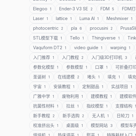
Elegoo
Ender-3 V3 SE
FDM
FDM
1
2
5
Laser
lattice
Luma AI
Meshmixer
1
1
1
1
photocentric
pla
procusini
PrusaSl
2
6
2
STL模型下载
Tello
Thingiverse
Tin
1
1
1
Vaquform DT2
video guide
warping
1
1
1
入门推荐
入门教程
入门级3D打印机
1
2
3
参数化模型
参数模型
口罩
可折叠打
1
1
1
圣诞树
在线建模
堵头
填充
填
1
2
1
1
宇宙
安装教程
定制甜品
实战项目
1
1
1
1
广雅中学
废物利用
建模教程
建模软
1
1
1
抗菌性材料
拉丝
指纹模型
支撑结构
1
1
1
新手教程
新手选购
无人机
日轮刀
2
2
1
1
校准挤出头
桌面级
模型网站
模型车
1
1
3
烘培机
热床调平
熨平
特殊耗材入门
1
1
1