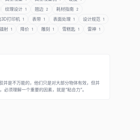
纹理设计
翘边
耗材指南
1
2
2
出3D打印机
表带
表面处理
设计规范
1
1
1
1
镭射
降价
雕刻
雪糕匙
雷神
1
1
1
1
1
”胶并是不万能的，他们只是对大部分物体有效，但并
，必须理解一个重要的因素，就是“粘合力”。