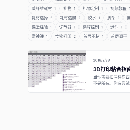
碳纤维耗材
礼物
礼物定制
视频教程
1
1
1
耗材选择
耗材选购
胶水
脚架
2
2
1
1
课堂经验
调节器
远程控制
迷你
1
1
1
1
雷神锤
食物打印
首层不粘
首层调平
1
2
1
2018/2/28
3D打印粘合指
当你需要把两样东西
不是所有。你有尝试