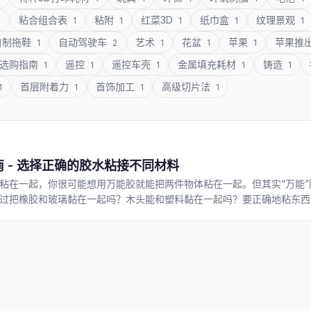
粘合组合表
粘附
红菜3D
纸巾盒
纹理景观
1
1
1
1
1
1
自制拖鞋
自动驾驶车
艺术
花盆
苹果
苹果推
1
2
1
1
1
选购指南
遥控
遥控车壳
金属填充耗材
铸造
1
1
1
1
1
首层附着力
首饰加工
高级切片法
1
1
1
1
南 - 选择正确的胶水粘接不同材料
粘在一起，你很可能想用万能胶就能把两件物体粘在一起。但其实“万能
过把橡胶和玻璃黏在一起吗？木头能和塑料黏在一起吗？要正确地粘东西