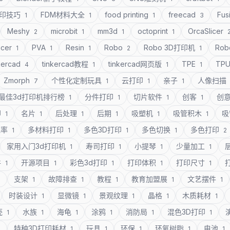
打印技巧
FDM材料大全
food printing
freecad
Fus
1
1
1
3
Meshy
microbit
mm3d
octoprint
OrcaSlicer
2
1
1
1
icer
PVA
Resin
Robo
Robo 3D打印机
Rob
1
1
1
2
1
kercad
tinkercad教程
tinkercad网页版
TPE
TP
4
1
1
1
Zmorph
个性化定制玩具
云打印
亲子
人像扫描
7
1
1
1
最佳3d打印机排行榜
分件打印
切片软件
创客
创
1
1
1
1
印
名片
后处理
后期
吸塑机
吸管积木
吸
1
1
1
1
1
1
充率
多材料打印
多色3D打印
多色切换
多色打印
1
1
1
1
2
家用入门3d打印机
寿司打印
小提琴
少量加工
1
1
1
1
件
开源项目
彩色3d打印
打印体积
打印尺寸
1
1
1
1
1
支架
故障排查
教程
教育加盟展
文艺摆件
1
1
1
1
1
1
时装设计
显微镜
景观纹理
晶格
木质耗材
1
1
1
1
1
壳
水族
海龟
涂鸦
消防局
混色3D打印
1
1
1
1
1
1
特种3D打印耗材
玩具
环保
环氧树脂
电池
1
1
1
1
1
1