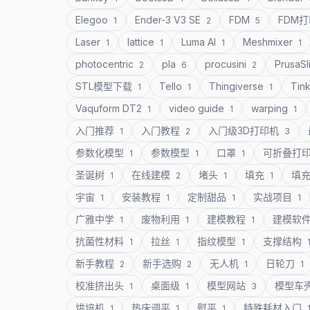
Elegoo
Ender-3 V3 SE
FDM
FDM
1
2
5
Laser
lattice
Luma AI
Meshmixer
1
1
1
1
photocentric
pla
procusini
PrusaSl
2
6
2
STL模型下载
Tello
Thingiverse
Tin
1
1
1
Vaquform DT2
video guide
warping
1
1
1
入门推荐
入门教程
入门级3D打印机
1
2
3
参数化模型
参数模型
口罩
可折叠打
1
1
1
圣诞树
在线建模
堵头
填充
填
1
2
1
1
宇宙
安装教程
定制甜品
实战项目
1
1
1
1
广雅中学
废物利用
建模教程
建模软
1
1
1
抗菌性材料
拉丝
指纹模型
支撑结构
1
1
1
新手教程
新手选购
无人机
日轮刀
2
2
1
1
校准挤出头
桌面级
模型网站
模型车
1
1
3
烘培机
热床调平
熨平
特殊耗材入门
1
1
1