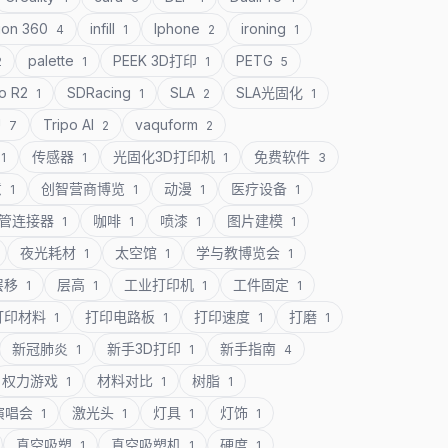
ion 360
infill
Iphone
ironing
4
1
2
1
palette
PEEK 3D打印
PETG
2
1
1
5
o R2
SDRacing
SLA
SLA光固化
1
1
2
1
U
Tripo AI
vaquform
7
2
2
传感器
光固化3D打印机
免费软件
1
1
1
3
意
创智营商博览
动漫
医疗设备
1
1
1
1
管连接器
咖啡
喷漆
图片建模
1
1
1
1
夜光耗材
太空馆
学与教博览会
1
1
1
层移
层高
工业打印机
工件固定
1
1
1
1
打印材料
打印电路板
打印速度
打磨
1
1
1
1
新冠肺炎
新手3D打印
新手指南
1
1
4
权力游戏
材料对比
树脂
1
1
1
演唱会
激光头
灯具
灯饰
1
1
1
1
真空吸塑
真空吸塑机
硬度
1
1
1