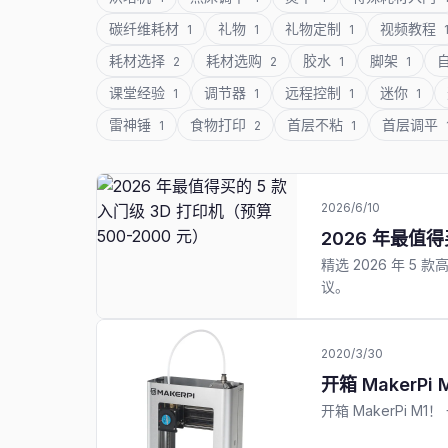
碳纤维耗材
礼物
礼物定制
视频教程
1
1
1
耗材选择
耗材选购
胶水
脚架
2
2
1
1
课堂经验
调节器
远程控制
迷你
1
1
1
1
雷神锤
食物打印
首层不粘
首层调平
1
2
1
2026/6/10
2026 年最值得
精选 2026 年 5 
议。
2020/3/30
开箱 MakerP
开箱 MakerPi M