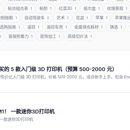
粘合组合表
粘附
红菜3D
纸巾盒
纹理景观
1
1
1
1
1
1
自制拖鞋
自动驾驶车
艺术
花盆
苹果
苹果推
1
2
1
1
1
选购指南
遥控
遥控车壳
金属填充耗材
铸造
1
1
1
1
1
首层附着力
首饰加工
高级切片法
1
1
1
1
买的 5 款入门级 3D 打印机（预算 500-2000 元）
款高性价比入门级 3D 打印机，价格 500-2000 元，适合新手上手。包含 Ender
i M1！ 一款迷你3D打印机
1！ 一款迷你3D打印机