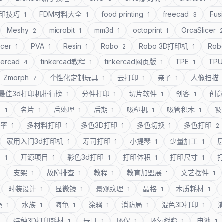
打印技巧
FDM材料大全
food printing
freecad
Fus
1
1
1
3
Meshy
microbit
mm3d
octoprint
OrcaSlicer
2
1
1
1
icer
PVA
Resin
Robo
Robo 3D打印机
Rob
1
1
1
2
1
kercad
tinkercad教程
tinkercad网页版
TPE
TP
4
1
1
1
Zmorph
个性化定制玩具
云打印
亲子
人像扫描
7
1
1
1
最佳3d打印机排行榜
分件打印
切片软件
创客
创
1
1
1
1
印
名片
后处理
后期
吸塑机
吸管积木
吸
1
1
1
1
1
1
充率
多材料打印
多色3D打印
多色切换
多色打印
1
1
1
1
2
家用入门3d打印机
寿司打印
小提琴
少量加工
1
1
1
1
件
开源项目
彩色3d打印
打印体积
打印尺寸
1
1
1
1
1
支架
故障排查
教程
教育加盟展
文艺摆件
1
1
1
1
1
1
时装设计
显微镜
景观纹理
晶格
木质耗材
1
1
1
1
1
壳
水族
海龟
涂鸦
消防局
混色3D打印
1
1
1
1
1
1
特种3D打印耗材
玩具
环保
环氧树脂
电池
1
1
1
1
1
1