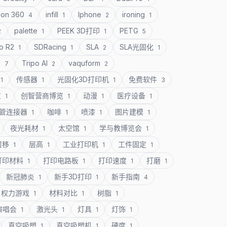
ion 360
infill
Iphone
ironing
4
1
2
1
palette
PEEK 3D打印
PETG
2
1
1
5
o R2
SDRacing
SLA
SLA光固化
1
1
2
1
U
Tripo AI
vaquform
7
2
2
传感器
光固化3D打印机
免费软件
1
1
1
3
意
创智营商博览
动漫
医疗设备
1
1
1
1
管连接器
咖啡
喷漆
图片建模
1
1
1
1
夜光耗材
太空馆
学与教博览会
1
1
1
层移
层高
工业打印机
工件固定
1
1
1
1
打印材料
打印电路板
打印速度
打磨
1
1
1
1
新冠肺炎
新手3D打印
新手指南
1
1
4
权力游戏
材料对比
树脂
1
1
1
演唱会
激光头
灯具
灯饰
1
1
1
1
真空吸塑
真空吸塑机
硬度
1
1
1