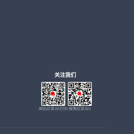
关注我们
微信(红菜3D打印)
微博(红菜3D)