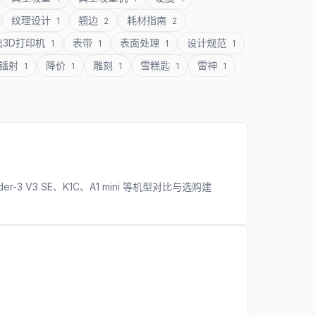
纹理设计
翘边
耗材指南
1
2
2
出3D打印机
表带
表面处理
设计规范
1
1
1
1
镭射
降价
雕刻
雪糕匙
雷神
1
1
1
1
1
-3 V3 SE、K1C、A1 mini 等机型对比与选购建