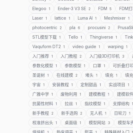
Elegoo
Ender-3 V3 SE
FDM
FDM
1
2
5
Laser
lattice
Luma AI
Meshmixer
1
1
1
1
photocentric
pla
procusini
PrusaSl
2
6
2
STL模型下载
Tello
Thingiverse
Tin
1
1
1
Vaquform DT2
video guide
warping
1
1
1
入门推荐
入门教程
入门级3D打印机
1
2
3
参数化模型
参数模型
口罩
可折叠打
1
1
1
圣诞树
在线建模
堵头
填充
填
1
2
1
1
宇宙
安装教程
定制甜品
实战项目
1
1
1
1
广雅中学
废物利用
建模教程
建模软
1
1
1
抗菌性材料
拉丝
指纹模型
支撑结构
1
1
1
新手教程
新手选购
无人机
日轮刀
2
2
1
1
校准挤出头
桌面级
模型网站
模型车
1
1
3
烘培机
热床调平
熨平
特殊耗材入门
1
1
1