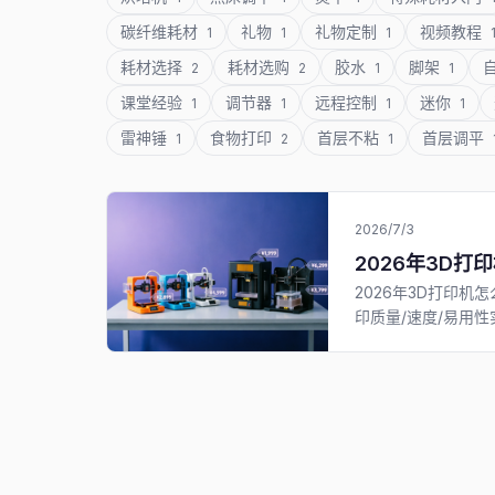
碳纤维耗材
礼物
礼物定制
视频教程
1
1
1
耗材选择
耗材选购
胶水
脚架
2
2
1
1
课堂经验
调节器
远程控制
迷你
1
1
1
1
雷神锤
食物打印
首层不粘
首层调平
1
2
1
2026/7/3
2026年3D打印
2026年3D打印机怎
印质量/速度/易用