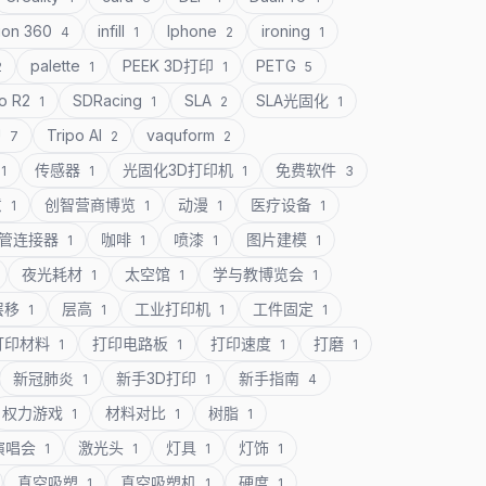
ion 360
infill
Iphone
ironing
4
1
2
1
palette
PEEK 3D打印
PETG
2
1
1
5
o R2
SDRacing
SLA
SLA光固化
1
1
2
1
U
Tripo AI
vaquform
7
2
2
传感器
光固化3D打印机
免费软件
1
1
1
3
意
创智营商博览
动漫
医疗设备
1
1
1
1
管连接器
咖啡
喷漆
图片建模
1
1
1
1
夜光耗材
太空馆
学与教博览会
1
1
1
层移
层高
工业打印机
工件固定
1
1
1
1
打印材料
打印电路板
打印速度
打磨
1
1
1
1
新冠肺炎
新手3D打印
新手指南
1
1
4
权力游戏
材料对比
树脂
1
1
1
演唱会
激光头
灯具
灯饰
1
1
1
1
真空吸塑
真空吸塑机
硬度
1
1
1