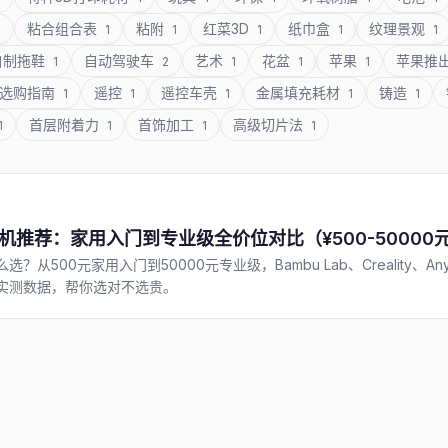
粘合组合表
粘附
红菜3D
纸巾盒
纹理景观
1
1
1
1
1
1
自制拖鞋
自动驾驶车
艺术
花盆
苹果
苹果推
1
2
1
1
1
选购指南
遥控
遥控车壳
金属填充耗材
铸造
1
1
1
1
1
首层附着力
首饰加工
高级切片法
1
1
1
1
机推荐：家用入门到专业级全价位对比（¥500-50000元，Bam
么选？从500元家用入门到50000元专业级，Bambu Lab、Creality、
性实测数据，帮你选对不选贵。