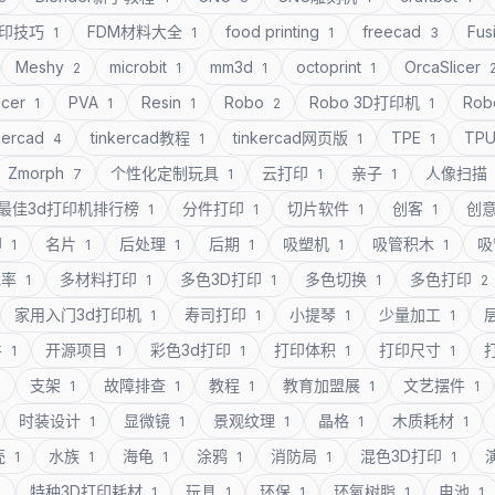
打印技巧
FDM材料大全
food printing
freecad
Fus
1
1
1
3
Meshy
microbit
mm3d
octoprint
OrcaSlicer
2
1
1
1
icer
PVA
Resin
Robo
Robo 3D打印机
Rob
1
1
1
2
1
kercad
tinkercad教程
tinkercad网页版
TPE
TP
4
1
1
1
Zmorph
个性化定制玩具
云打印
亲子
人像扫描
7
1
1
1
最佳3d打印机排行榜
分件打印
切片软件
创客
创
1
1
1
1
印
名片
后处理
后期
吸塑机
吸管积木
吸
1
1
1
1
1
1
充率
多材料打印
多色3D打印
多色切换
多色打印
1
1
1
1
2
家用入门3d打印机
寿司打印
小提琴
少量加工
1
1
1
1
件
开源项目
彩色3d打印
打印体积
打印尺寸
1
1
1
1
1
支架
故障排查
教程
教育加盟展
文艺摆件
1
1
1
1
1
1
时装设计
显微镜
景观纹理
晶格
木质耗材
1
1
1
1
1
壳
水族
海龟
涂鸦
消防局
混色3D打印
1
1
1
1
1
1
特种3D打印耗材
玩具
环保
环氧树脂
电池
1
1
1
1
1
1