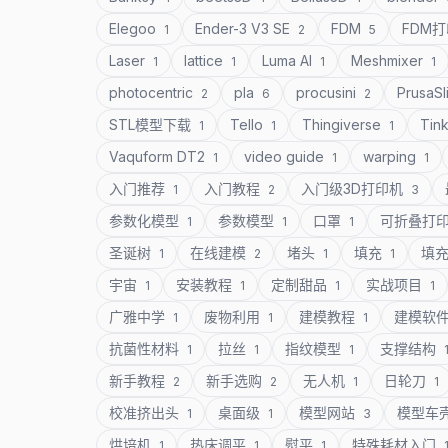
Elegoo
Ender-3 V3 SE
FDM
FDM
1
2
5
Laser
lattice
Luma AI
Meshmixer
1
1
1
1
photocentric
pla
procusini
PrusaSl
2
6
2
STL模型下载
Tello
Thingiverse
Tin
1
1
1
Vaquform DT2
video guide
warping
1
1
1
入门推荐
入门教程
入门级3D打印机
1
2
3
参数化模型
参数模型
口罩
可折叠打
1
1
1
圣诞树
在线建模
堵头
填充
填
1
2
1
1
宇宙
安装教程
定制甜品
实战项目
1
1
1
1
广雅中学
废物利用
建模教程
建模软
1
1
1
抗菌性材料
拉丝
指纹模型
支撑结构
1
1
1
新手教程
新手选购
无人机
日轮刀
2
2
1
1
校准挤出头
桌面级
模型网站
模型车
1
1
3
烘培机
热床调平
熨平
特殊耗材入门
1
1
1