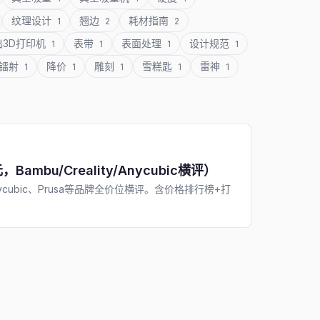
纹理设计
翘边
耗材指南
1
2
2
出3D打印机
表带
表面处理
设计规范
1
1
1
1
镭射
降价
雕刻
雪糕匙
雷神
1
1
1
1
1
bu/Creality/Anycubic横评）
Anycubic、Prusa等品牌全价位横评。含价格排行榜+打