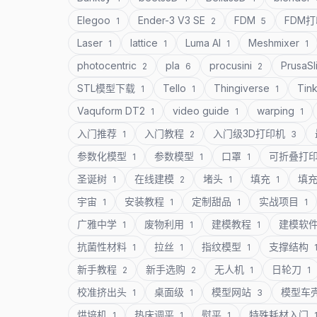
Elegoo
Ender-3 V3 SE
FDM
FDM
1
2
5
Laser
lattice
Luma AI
Meshmixer
1
1
1
1
photocentric
pla
procusini
PrusaSl
2
6
2
STL模型下载
Tello
Thingiverse
Tin
1
1
1
Vaquform DT2
video guide
warping
1
1
1
入门推荐
入门教程
入门级3D打印机
1
2
3
参数化模型
参数模型
口罩
可折叠打
1
1
1
圣诞树
在线建模
堵头
填充
填
1
2
1
1
宇宙
安装教程
定制甜品
实战项目
1
1
1
1
广雅中学
废物利用
建模教程
建模软
1
1
1
抗菌性材料
拉丝
指纹模型
支撑结构
1
1
1
新手教程
新手选购
无人机
日轮刀
2
2
1
1
校准挤出头
桌面级
模型网站
模型车
1
1
3
烘培机
热床调平
熨平
特殊耗材入门
1
1
1