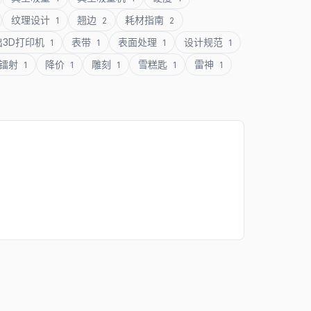
纹理设计
翘边
耗材指南
1
2
2
出3D打印机
表带
表面处理
设计规范
1
1
1
1
镭射
降价
雕刻
雪糕匙
雷神
1
1
1
1
1