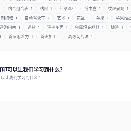
粘合组合表
粘附
红菜3D
纸巾盒
纹理景观
1
1
1
1
1
1
自制拖鞋
自动驾驶车
艺术
花盆
苹果
苹果推
1
2
1
1
1
选购指南
遥控
遥控车壳
金属填充耗材
铸造
1
1
1
1
1
首层附着力
首饰加工
高级切片法
1
1
1
1
打印可以让我们学习到什么？
可以让我们学习到什么？