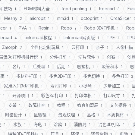
打印技巧
FDM材料大全
food printing
freecad
Fus
1
1
1
3
Meshy
microbit
mm3d
octoprint
OrcaSlicer
2
1
1
1
icer
PVA
Resin
Robo
Robo 3D打印机
Rob
1
1
1
2
1
kercad
tinkercad教程
tinkercad网页版
TPE
TP
4
1
1
1
Zmorph
个性化定制玩具
云打印
亲子
人像扫描
7
1
1
1
最佳3d打印机排行榜
分件打印
切片软件
创客
创
1
1
1
1
印
名片
后处理
后期
吸塑机
吸管积木
吸
1
1
1
1
1
1
充率
多材料打印
多色3D打印
多色切换
多色打印
1
1
1
1
2
家用入门3d打印机
寿司打印
小提琴
少量加工
1
1
1
1
件
开源项目
彩色3d打印
打印体积
打印尺寸
1
1
1
1
1
支架
故障排查
教程
教育加盟展
文艺摆件
1
1
1
1
1
1
时装设计
显微镜
景观纹理
晶格
木质耗材
1
1
1
1
1
壳
水族
海龟
涂鸦
消防局
混色3D打印
1
1
1
1
1
1
特种3D打印耗材
玩具
环保
环氧树脂
电池
1
1
1
1
1
1