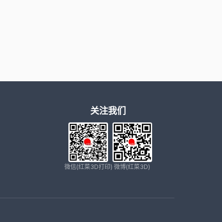
关注我们
微信(红菜3D打印)
微博(红菜3D)