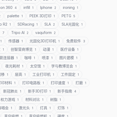
ion 360
infill
Iphone
ironing
4
1
2
1
palette
PEEK 3D打印
PETG
2
1
1
5
o R2
SDRacing
SLA
SLA光固化
1
1
2
1
U
Tripo AI
vaquform
7
2
2
传感器
光固化3D打印机
免费软件
1
1
1
3
意
创智营商博览
动漫
医疗设备
1
1
1
1
管连接器
咖啡
喷漆
图片建模
1
1
1
1
夜光耗材
太空馆
学与教博览会
1
1
1
层移
层高
工业打印机
工件固定
1
1
1
1
打印材料
打印电路板
打印速度
打磨
1
1
1
1
新冠肺炎
新手3D打印
新手指南
1
1
4
权力游戏
材料对比
树脂
1
1
1
演唱会
激光头
灯具
灯饰
1
1
1
1
真空吸塑
真空吸塑机
硬度
1
1
1