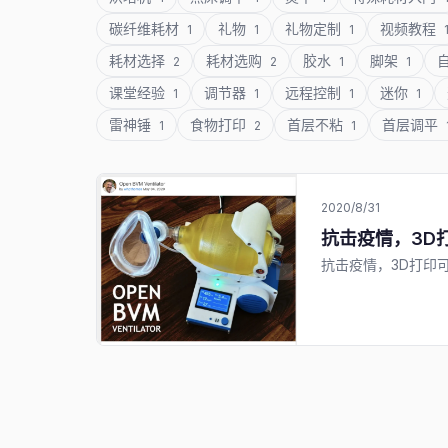
碳纤维耗材
礼物
礼物定制
视频教程
1
1
1
耗材选择
耗材选购
胶水
脚架
2
2
1
1
课堂经验
调节器
远程控制
迷你
1
1
1
1
雷神锤
食物打印
首层不粘
首层调平
1
2
1
2020/8/31
抗击疫情，3D
抗击疫情，3D打印