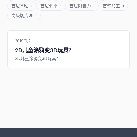
首层不粘
首层调平
首层附着力
首饰加工
1
1
1
1
高级切片法
1
2019/9/2
2D儿童涂鸦变3D玩具？
2D儿童涂鸦变3D玩具？