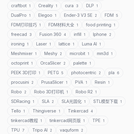
craftbot
Creality
cura
DLP
1
1
3
1
DualPro
Elegoo
Ender-3 V3 SE
FDM
1
1
2
5
FDM打印技巧
FDM材料大全
food printing
1
1
1
freecad
Fusion 360
infill
Iphone
3
4
1
2
ironing
Laser
lattice
Luma AI
1
1
1
1
Meshmixer
Meshy
microbit
mm3d
1
2
1
1
octoprint
OrcaSlicer
palette
1
2
1
PEEK 3D打印
PETG
photocentric
pla
1
5
2
6
procusini
PrusaSlicer
PVA
Resin
2
1
1
1
Robo
Robo 3D打印机
Robo R2
2
1
1
SDRacing
SLA
SLA光固化
STL模型下载
1
2
1
1
Tello
Thingiverse
Tinkercad
1
1
4
tinkercad教程
tinkercad网页版
TPE
1
1
1
TPU
Tripo AI
vaquform
7
2
2