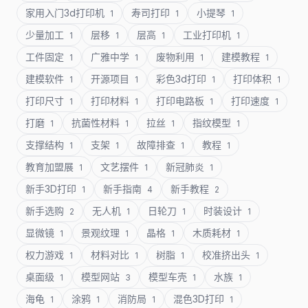
家用入门3d打印机
寿司打印
小提琴
1
1
1
少量加工
层移
层高
工业打印机
1
1
1
1
工件固定
广雅中学
废物利用
建模教程
1
1
1
1
建模软件
开源项目
彩色3d打印
打印体积
1
1
1
1
打印尺寸
打印材料
打印电路板
打印速度
1
1
1
1
打磨
抗菌性材料
拉丝
指纹模型
1
1
1
1
支撑结构
支架
故障排查
教程
1
1
1
1
教育加盟展
文艺摆件
新冠肺炎
1
1
1
新手3D打印
新手指南
新手教程
1
4
2
新手选购
无人机
日轮刀
时装设计
2
1
1
1
显微镜
景观纹理
晶格
木质耗材
1
1
1
1
权力游戏
材料对比
树脂
校准挤出头
1
1
1
1
桌面级
模型网站
模型车壳
水族
1
3
1
1
海龟
涂鸦
消防局
混色3D打印
1
1
1
1