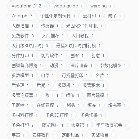
Vaquform DT2
video guide
warping
1
1
1
Zmorph
个性化定制玩具
云打印
亲子
7
1
1
1
人像扫描
传感器
光固化3D打印机
1
1
1
免费软件
入门推荐
入门教程
3
1
2
入门级3D打印机
最佳3d打印机排行榜
3
1
分件打印
切片软件
创客
创意
1
1
1
1
创智营商博览
动漫
医疗设备
参数化模型
1
1
1
1
参数模型
口罩
可折叠打印
名片
1
1
1
1
后处理
后期
吸塑机
吸管积木
1
1
1
1
吸管连接器
咖啡
喷漆
图片建模
1
1
1
1
圣诞树
在线建模
堵头
填充
填充率
1
2
1
1
1
多材料打印
多色3D打印
多色切换
1
1
1
多色打印
夜光耗材
太空馆
学与教博览会
2
1
1
1
宇宙
安装教程
定制甜品
实战项目
1
1
1
1