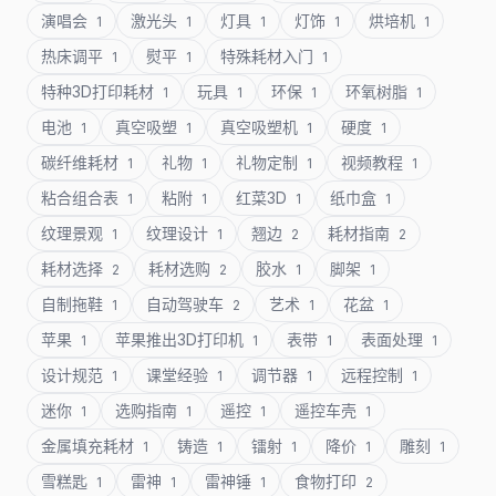
演唱会
激光头
灯具
灯饰
烘培机
1
1
1
1
1
热床调平
熨平
特殊耗材入门
1
1
1
特种3D打印耗材
玩具
环保
环氧树脂
1
1
1
1
电池
真空吸塑
真空吸塑机
硬度
1
1
1
1
碳纤维耗材
礼物
礼物定制
视频教程
1
1
1
1
粘合组合表
粘附
红菜3D
纸巾盒
1
1
1
1
纹理景观
纹理设计
翘边
耗材指南
1
1
2
2
耗材选择
耗材选购
胶水
脚架
2
2
1
1
自制拖鞋
自动驾驶车
艺术
花盆
1
2
1
1
苹果
苹果推出3D打印机
表带
表面处理
1
1
1
1
设计规范
课堂经验
调节器
远程控制
1
1
1
1
迷你
选购指南
遥控
遥控车壳
1
1
1
1
金属填充耗材
铸造
镭射
降价
雕刻
1
1
1
1
1
雪糕匙
雷神
雷神锤
食物打印
1
1
1
2