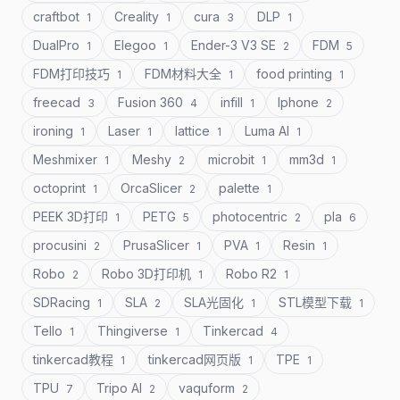
craftbot
Creality
cura
DLP
1
1
3
1
DualPro
Elegoo
Ender-3 V3 SE
FDM
1
1
2
5
FDM打印技巧
FDM材料大全
food printing
1
1
1
freecad
Fusion 360
infill
Iphone
3
4
1
2
ironing
Laser
lattice
Luma AI
1
1
1
1
Meshmixer
Meshy
microbit
mm3d
1
2
1
1
octoprint
OrcaSlicer
palette
1
2
1
PEEK 3D打印
PETG
photocentric
pla
1
5
2
6
procusini
PrusaSlicer
PVA
Resin
2
1
1
1
Robo
Robo 3D打印机
Robo R2
2
1
1
SDRacing
SLA
SLA光固化
STL模型下载
1
2
1
1
Tello
Thingiverse
Tinkercad
1
1
4
tinkercad教程
tinkercad网页版
TPE
1
1
1
TPU
Tripo AI
vaquform
7
2
2