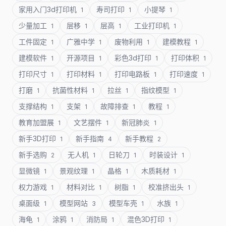
家用入门3d打印机
寿司打印
小提琴
1
1
1
少量加工
层移
层高
工业打印机
1
1
1
1
工件固定
广雅中学
废物利用
建模教程
1
1
1
1
建模软件
开源项目
彩色3d打印
打印体积
1
1
1
1
打印尺寸
打印材料
打印电路板
打印速度
1
1
1
1
打磨
抗菌性材料
拉丝
指纹模型
1
1
1
1
支撑结构
支架
故障排查
教程
1
1
1
1
教育加盟展
文艺摆件
新冠肺炎
1
1
1
新手3D打印
新手指南
新手教程
1
4
2
新手选购
无人机
日轮刀
时装设计
2
1
1
1
显微镜
景观纹理
晶格
木质耗材
1
1
1
1
权力游戏
材料对比
树脂
校准挤出头
1
1
1
1
桌面级
模型网站
模型车壳
水族
1
3
1
1
海龟
涂鸦
消防局
混色3D打印
1
1
1
1