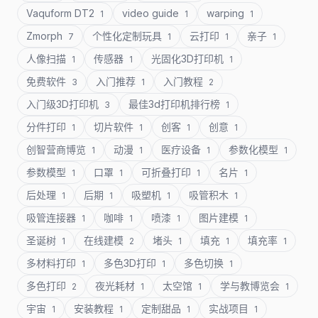
Vaquform DT2
video guide
warping
1
1
1
Zmorph
个性化定制玩具
云打印
亲子
7
1
1
1
人像扫描
传感器
光固化3D打印机
1
1
1
免费软件
入门推荐
入门教程
3
1
2
入门级3D打印机
最佳3d打印机排行榜
3
1
分件打印
切片软件
创客
创意
1
1
1
1
创智营商博览
动漫
医疗设备
参数化模型
1
1
1
1
参数模型
口罩
可折叠打印
名片
1
1
1
1
后处理
后期
吸塑机
吸管积木
1
1
1
1
吸管连接器
咖啡
喷漆
图片建模
1
1
1
1
圣诞树
在线建模
堵头
填充
填充率
1
2
1
1
1
多材料打印
多色3D打印
多色切换
1
1
1
多色打印
夜光耗材
太空馆
学与教博览会
2
1
1
1
宇宙
安装教程
定制甜品
实战项目
1
1
1
1