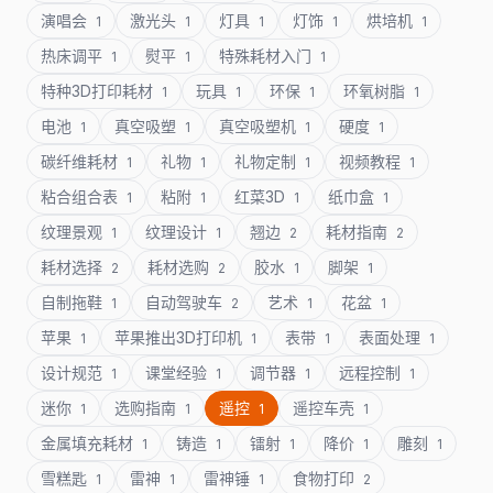
演唱会
激光头
灯具
灯饰
烘培机
1
1
1
1
1
热床调平
熨平
特殊耗材入门
1
1
1
特种3D打印耗材
玩具
环保
环氧树脂
1
1
1
1
电池
真空吸塑
真空吸塑机
硬度
1
1
1
1
碳纤维耗材
礼物
礼物定制
视频教程
1
1
1
1
粘合组合表
粘附
红菜3D
纸巾盒
1
1
1
1
纹理景观
纹理设计
翘边
耗材指南
1
1
2
2
耗材选择
耗材选购
胶水
脚架
2
2
1
1
自制拖鞋
自动驾驶车
艺术
花盆
1
2
1
1
苹果
苹果推出3D打印机
表带
表面处理
1
1
1
1
设计规范
课堂经验
调节器
远程控制
1
1
1
1
迷你
选购指南
遥控
遥控车壳
1
1
1
1
金属填充耗材
铸造
镭射
降价
雕刻
1
1
1
1
1
雪糕匙
雷神
雷神锤
食物打印
1
1
1
2