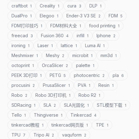
craftbot
Creality
cura
DLP
1
1
3
1
DualPro
Elegoo
Ender-3 V3 SE
FDM
1
1
2
5
FDM打印技巧
FDM材料大全
food printing
1
1
1
freecad
Fusion 360
infill
Iphone
3
4
1
2
ironing
Laser
lattice
Luma AI
1
1
1
1
Meshmixer
Meshy
microbit
mm3d
1
2
1
1
octoprint
OrcaSlicer
palette
1
2
1
PEEK 3D打印
PETG
photocentric
pla
1
5
2
6
procusini
PrusaSlicer
PVA
Resin
2
1
1
1
Robo
Robo 3D打印机
Robo R2
2
1
1
SDRacing
SLA
SLA光固化
STL模型下载
1
2
1
1
Tello
Thingiverse
Tinkercad
1
1
4
tinkercad教程
tinkercad网页版
TPE
1
1
1
TPU
Tripo AI
vaquform
7
2
2