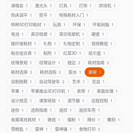
演唱会
激光头
灯具
灯饰
烘培机
1
1
1
1
1
热床调平
熨平
特殊耗材入门
1
1
1
特种3D打印耗材
玩具
环保
环氧树脂
1
1
1
1
电池
真空吸塑
真空吸塑机
硬度
1
1
1
1
碳纤维耗材
礼物
礼物定制
视频教程
1
1
1
1
粘合组合表
粘附
红菜3D
纸巾盒
1
1
1
1
纹理景观
纹理设计
翘边
耗材指南
1
1
2
2
耗材选择
耗材选购
胶水
脚架
2
2
1
1
自制拖鞋
自动驾驶车
艺术
花盆
1
2
1
1
苹果
苹果推出3D打印机
表带
表面处理
1
1
1
1
设计规范
课堂经验
调节器
远程控制
1
1
1
1
迷你
选购指南
遥控
遥控车壳
1
1
1
1
金属填充耗材
铸造
镭射
降价
雕刻
1
1
1
1
1
雪糕匙
雷神
雷神锤
食物打印
1
1
1
2