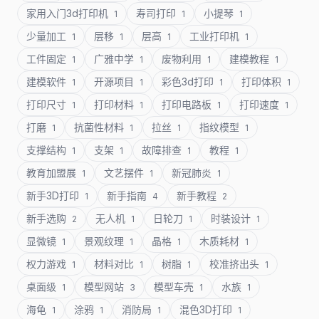
家用入门3d打印机
寿司打印
小提琴
1
1
1
少量加工
层移
层高
工业打印机
1
1
1
1
工件固定
广雅中学
废物利用
建模教程
1
1
1
1
建模软件
开源项目
彩色3d打印
打印体积
1
1
1
1
打印尺寸
打印材料
打印电路板
打印速度
1
1
1
1
打磨
抗菌性材料
拉丝
指纹模型
1
1
1
1
支撑结构
支架
故障排查
教程
1
1
1
1
教育加盟展
文艺摆件
新冠肺炎
1
1
1
新手3D打印
新手指南
新手教程
1
4
2
新手选购
无人机
日轮刀
时装设计
2
1
1
1
显微镜
景观纹理
晶格
木质耗材
1
1
1
1
权力游戏
材料对比
树脂
校准挤出头
1
1
1
1
桌面级
模型网站
模型车壳
水族
1
3
1
1
海龟
涂鸦
消防局
混色3D打印
1
1
1
1