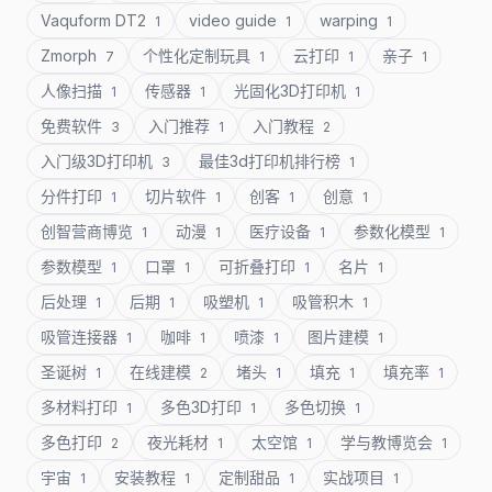
Vaquform DT2
video guide
warping
1
1
1
Zmorph
个性化定制玩具
云打印
亲子
7
1
1
1
人像扫描
传感器
光固化3D打印机
1
1
1
免费软件
入门推荐
入门教程
3
1
2
入门级3D打印机
最佳3d打印机排行榜
3
1
分件打印
切片软件
创客
创意
1
1
1
1
创智营商博览
动漫
医疗设备
参数化模型
1
1
1
1
参数模型
口罩
可折叠打印
名片
1
1
1
1
后处理
后期
吸塑机
吸管积木
1
1
1
1
吸管连接器
咖啡
喷漆
图片建模
1
1
1
1
圣诞树
在线建模
堵头
填充
填充率
1
2
1
1
1
多材料打印
多色3D打印
多色切换
1
1
1
多色打印
夜光耗材
太空馆
学与教博览会
2
1
1
1
宇宙
安装教程
定制甜品
实战项目
1
1
1
1