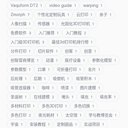
Vaquform DT2
video guide
warping
1
1
1
Zmorph
个性化定制玩具
云打印
亲子
7
1
1
1
人像扫描
传感器
光固化3D打印机
1
1
1
免费软件
入门推荐
入门教程
3
1
2
入门级3D打印机
最佳3d打印机排行榜
3
1
分件打印
切片软件
创客
创意
1
1
1
1
创智营商博览
动漫
医疗设备
参数化模型
1
1
1
1
参数模型
口罩
可折叠打印
名片
1
1
1
1
后处理
后期
吸塑机
吸管积木
1
1
1
1
吸管连接器
咖啡
喷漆
图片建模
1
1
1
1
圣诞树
在线建模
堵头
填充
填充率
1
2
1
1
1
多材料打印
多色3D打印
多色切换
1
1
1
多色打印
夜光耗材
太空馆
学与教博览会
2
1
1
1
宇宙
安装教程
定制甜品
实战项目
1
1
1
1