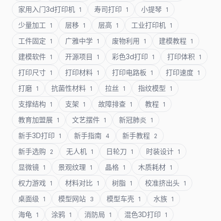
家用入门3d打印机
寿司打印
小提琴
1
1
1
少量加工
层移
层高
工业打印机
1
1
1
1
工件固定
广雅中学
废物利用
建模教程
1
1
1
1
建模软件
开源项目
彩色3d打印
打印体积
1
1
1
1
打印尺寸
打印材料
打印电路板
打印速度
1
1
1
1
打磨
抗菌性材料
拉丝
指纹模型
1
1
1
1
支撑结构
支架
故障排查
教程
1
1
1
1
教育加盟展
文艺摆件
新冠肺炎
1
1
1
新手3D打印
新手指南
新手教程
1
4
2
新手选购
无人机
日轮刀
时装设计
2
1
1
1
显微镜
景观纹理
晶格
木质耗材
1
1
1
1
权力游戏
材料对比
树脂
校准挤出头
1
1
1
1
桌面级
模型网站
模型车壳
水族
1
3
1
1
海龟
涂鸦
消防局
混色3D打印
1
1
1
1