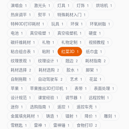
演唱会
激光头
灯具
灯饰
烘培机
1
1
1
1
1
热床调平
熨平
特殊耗材入门
1
1
1
特种3D打印耗材
玩具
环保
环氧树脂
1
1
1
1
电池
真空吸塑
真空吸塑机
硬度
1
1
1
1
碳纤维耗材
礼物
礼物定制
视频教程
1
1
1
1
粘合组合表
粘附
红菜3D
纸巾盒
1
1
1
1
纹理景观
纹理设计
翘边
耗材指南
1
1
2
2
耗材选择
耗材选购
胶水
脚架
2
2
1
1
自制拖鞋
自动驾驶车
艺术
花盆
1
2
1
1
苹果
苹果推出3D打印机
表带
表面处理
1
1
1
1
设计规范
课堂经验
调节器
远程控制
1
1
1
1
迷你
选购指南
遥控
遥控车壳
1
1
1
1
金属填充耗材
铸造
镭射
降价
雕刻
1
1
1
1
1
雪糕匙
雷神
雷神锤
食物打印
1
1
1
2