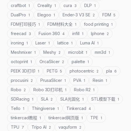
craftbot
Creality
cura
DLP
1
1
3
1
DualPro
Elegoo
Ender-3 V3 SE
FDM
1
1
2
5
FDM打印技巧
FDM材料大全
food printing
1
1
1
freecad
Fusion 360
infill
Iphone
3
4
1
2
ironing
Laser
lattice
Luma AI
1
1
1
1
Meshmixer
Meshy
microbit
mm3d
1
2
1
1
octoprint
OrcaSlicer
palette
1
2
1
PEEK 3D打印
PETG
photocentric
pla
1
5
2
6
procusini
PrusaSlicer
PVA
Resin
2
1
1
1
Robo
Robo 3D打印机
Robo R2
2
1
1
SDRacing
SLA
SLA光固化
STL模型下载
1
2
1
1
Tello
Thingiverse
Tinkercad
1
1
4
tinkercad教程
tinkercad网页版
TPE
1
1
1
TPU
Tripo AI
vaquform
7
2
2