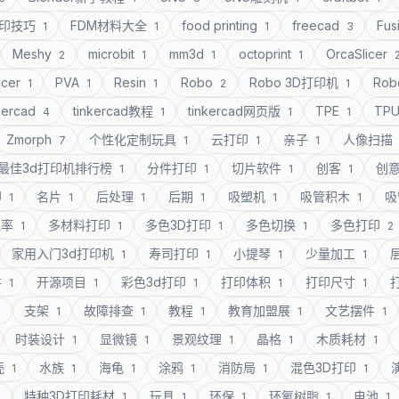
打印技巧
FDM材料大全
food printing
freecad
Fus
1
1
1
3
Meshy
microbit
mm3d
octoprint
OrcaSlicer
2
1
1
1
icer
PVA
Resin
Robo
Robo 3D打印机
Rob
1
1
1
2
1
kercad
tinkercad教程
tinkercad网页版
TPE
TP
4
1
1
1
Zmorph
个性化定制玩具
云打印
亲子
人像扫描
7
1
1
1
最佳3d打印机排行榜
分件打印
切片软件
创客
创
1
1
1
1
印
名片
后处理
后期
吸塑机
吸管积木
吸
1
1
1
1
1
1
充率
多材料打印
多色3D打印
多色切换
多色打印
1
1
1
1
2
家用入门3d打印机
寿司打印
小提琴
少量加工
1
1
1
1
件
开源项目
彩色3d打印
打印体积
打印尺寸
1
1
1
1
1
支架
故障排查
教程
教育加盟展
文艺摆件
1
1
1
1
1
1
时装设计
显微镜
景观纹理
晶格
木质耗材
1
1
1
1
1
壳
水族
海龟
涂鸦
消防局
混色3D打印
1
1
1
1
1
1
特种3D打印耗材
玩具
环保
环氧树脂
电池
1
1
1
1
1
1