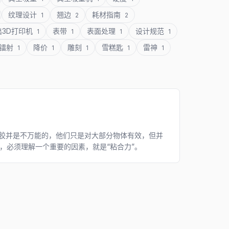
纹理设计
翘边
耗材指南
1
2
2
出3D打印机
表带
表面处理
设计规范
1
1
1
1
镭射
降价
雕刻
雪糕匙
雷神
1
1
1
1
1
”胶并是不万能的，他们只是对大部分物体有效，但并
，必须理解一个重要的因素，就是“粘合力”。