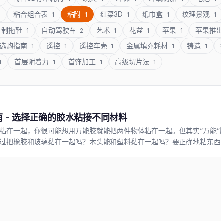
粘合组合表
粘附
红菜3D
纸巾盒
纹理景观
1
1
1
1
1
1
自制拖鞋
自动驾驶车
艺术
花盆
苹果
苹果推
1
2
1
1
1
选购指南
遥控
遥控车壳
金属填充耗材
铸造
1
1
1
1
1
首层附着力
首饰加工
高级切片法
1
1
1
1
南 - 选择正确的胶水粘接不同材料
粘在一起，你很可能想用万能胶就能把两件物体粘在一起。但其实“万能
过把橡胶和玻璃黏在一起吗？木头能和塑料黏在一起吗？要正确地粘东西