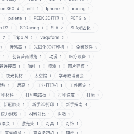
ion 360
infill
Iphone
ironing
4
1
2
1
palette
PEEK 3D打印
PETG
2
1
1
5
o R2
SDRacing
SLA
SLA光固化
1
1
2
1
U
Tripo AI
vaquform
7
2
2
传感器
光固化3D打印机
免费软件
1
1
1
3
意
创智营商博览
动漫
医疗设备
1
1
1
1
管连接器
咖啡
喷漆
图片建模
1
1
1
1
夜光耗材
太空馆
学与教博览会
1
1
1
层移
层高
工业打印机
工件固定
1
1
1
1
打印材料
打印电路板
打印速度
打磨
1
1
1
1
新冠肺炎
新手3D打印
新手指南
1
1
4
权力游戏
材料对比
树脂
1
1
1
演唱会
激光头
灯具
灯饰
1
1
1
1
真空吸塑
真空吸塑机
硬度
1
1
1