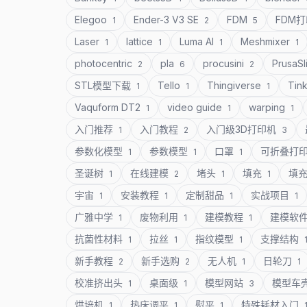
Elegoo
Ender-3 V3 SE
FDM
FDM
1
2
5
Laser
lattice
Luma AI
Meshmixer
1
1
1
1
photocentric
pla
procusini
PrusaSl
2
6
2
STL模型下载
Tello
Thingiverse
Tin
1
1
1
Vaquform DT2
video guide
warping
1
1
1
入门推荐
入门教程
入门级3D打印机
1
2
3
参数化模型
参数模型
口罩
可折叠打
1
1
1
圣诞树
在线建模
堵头
填充
填
1
2
1
1
宇宙
安装教程
定制甜品
实战项目
1
1
1
1
广雅中学
废物利用
建模教程
建模软
1
1
1
抗菌性材料
拉丝
指纹模型
支撑结构
1
1
1
新手教程
新手选购
无人机
日轮刀
2
2
1
1
校准挤出头
桌面级
模型网站
模型车
1
1
3
烘培机
热床调平
熨平
特殊耗材入门
1
1
1