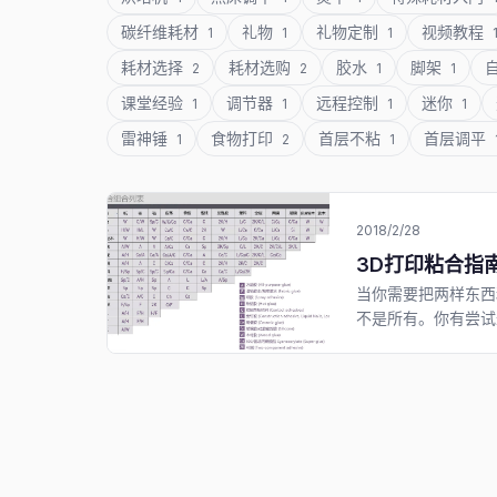
碳纤维耗材
礼物
礼物定制
视频教程
1
1
1
耗材选择
耗材选购
胶水
脚架
2
2
1
1
课堂经验
调节器
远程控制
迷你
1
1
1
1
雷神锤
食物打印
首层不粘
首层调平
1
2
1
2018/2/28
3D打印粘合指
当你需要把两样东西
不是所有。你有尝试