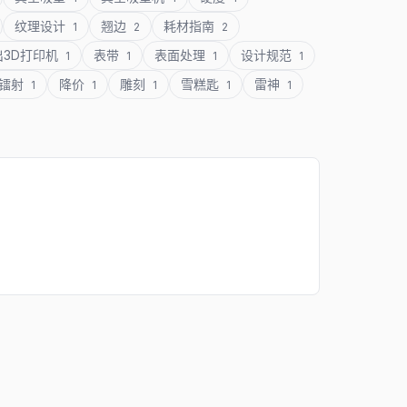
纹理设计
翘边
耗材指南
1
2
2
出3D打印机
表带
表面处理
设计规范
1
1
1
1
镭射
降价
雕刻
雪糕匙
雷神
1
1
1
1
1