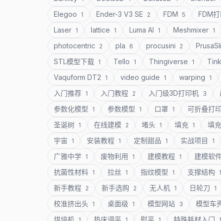
Elegoo
Ender-3 V3 SE
FDM
FDM
1
2
5
Laser
lattice
Luma AI
Meshmixer
1
1
1
1
photocentric
pla
procusini
PrusaSl
2
6
2
STL模型下载
Tello
Thingiverse
Tin
1
1
1
Vaquform DT2
video guide
warping
1
1
1
入门推荐
入门教程
入门级3D打印机
1
2
3
参数化模型
参数模型
口罩
可折叠打
1
1
1
圣诞树
在线建模
堵头
填充
填
1
2
1
1
宇宙
安装教程
定制甜品
实战项目
1
1
1
1
广雅中学
废物利用
建模教程
建模软
1
1
1
抗菌性材料
拉丝
指纹模型
支撑结构
1
1
1
新手教程
新手选购
无人机
日轮刀
2
2
1
1
校准挤出头
桌面级
模型网站
模型车
1
1
3
烘培机
热床调平
熨平
特殊耗材入门
1
1
1