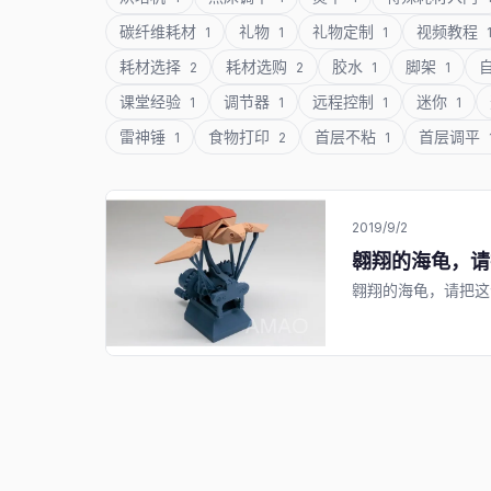
碳纤维耗材
礼物
礼物定制
视频教程
1
1
1
耗材选择
耗材选购
胶水
脚架
2
2
1
1
课堂经验
调节器
远程控制
迷你
1
1
1
1
雷神锤
食物打印
首层不粘
首层调平
1
2
1
2019/9/2
翱翔的海龟，请
翱翔的海龟，请把这