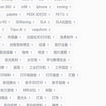
ion 360
infill
Iphone
ironing
4
1
2
1
palette
PEEK 3D打印
PETG
2
1
1
5
o R2
SDRacing
SLA
SLA光固化
1
1
2
1
U
Tripo AI
vaquform
7
2
2
传感器
光固化3D打印机
免费软件
1
1
1
3
意
创智营商博览
动漫
医疗设备
1
1
1
1
管连接器
咖啡
喷漆
图片建模
1
1
1
1
夜光耗材
太空馆
学与教博览会
1
1
1
层移
层高
工业打印机
工件固定
1
1
1
1
打印材料
打印电路板
打印速度
打磨
1
1
1
1
新冠肺炎
新手3D打印
新手指南
1
1
4
权力游戏
材料对比
树脂
1
1
1
演唱会
激光头
灯具
灯饰
1
1
1
1
真空吸塑
真空吸塑机
硬度
1
1
1