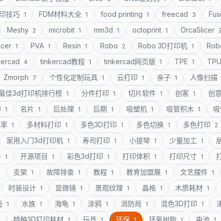
打印技巧
FDM材料大全
food printing
freecad
Fus
1
1
1
3
Meshy
microbit
mm3d
octoprint
OrcaSlicer
2
1
1
1
icer
PVA
Resin
Robo
Robo 3D打印机
Rob
1
1
1
2
1
kercad
tinkercad教程
tinkercad网页版
TPE
TP
4
1
1
1
Zmorph
个性化定制玩具
云打印
亲子
人像扫描
7
1
1
1
最佳3d打印机排行榜
分件打印
切片软件
创客
创
1
1
1
1
印
名片
后处理
后期
吸塑机
吸管积木
吸
1
1
1
1
1
1
充率
多材料打印
多色3D打印
多色切换
多色打印
1
1
1
1
2
家用入门3d打印机
寿司打印
小提琴
少量加工
1
1
1
1
件
开源项目
彩色3d打印
打印体积
打印尺寸
1
1
1
1
1
支架
故障排查
教程
教育加盟展
文艺摆件
1
1
1
1
1
1
时装设计
显微镜
景观纹理
晶格
木质耗材
1
1
1
1
1
壳
水族
海龟
涂鸦
消防局
混色3D打印
1
1
1
1
1
1
特种3D打印耗材
玩具
环保
环氧树脂
电池
1
1
1
1
1
1